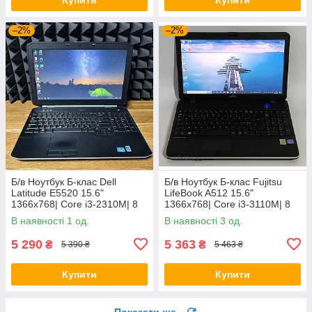
–2%
–2%
Б/в Ноутбук Б-клас Dell
Б/в Ноутбук Б-клас Fujitsu
Latitude E5520 15.6"
LifeBook A512 15.6"
1366x768| Core i3-2310M| 8
1366x768| Core i3-3110M| 8
GB RAM| 128 GB SSD| HD
GB RAM| 320 GB HDD| HD
В наявності 1 од.
В наявності 3 од.
3000
4000
5 290
5 363
₴
₴
5 390 ₴
5 463 ₴
Купити
Купити
Показати ще