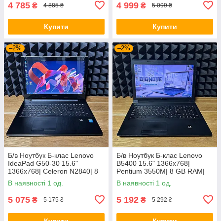
4 785
4 999
₴
₴
4 885 ₴
5 099 ₴
Купити
Купити
–2%
–2%
Б/в Ноутбук Б-клас Lenovo
Б/в Ноутбук Б-клас Lenovo
IdeaPad G50-30 15.6"
B5400 15.6" 1366x768|
1366x768| Celeron N2840| 8
Pentium 3550M| 8 GB RAM|
GB RAM| 128 GB SSD| HD
128 GB SSD| HD
В наявності 1 од.
В наявності 1 од.
5 075
5 192
₴
₴
5 175 ₴
5 292 ₴
Купити
Купити