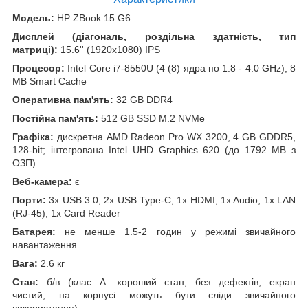
Модель:
HP ZBook 15 G6
Дисплей (діагональ, роздільна здатність, тип
матриці):
15.6'' (1920x1080) IPS
Процесор:
Intel Core i7-8550U (4 (8) ядра по 1.8 - 4.0 GHz), 8
MB Smart Cache
Оперативна пам'ять:
32 GB DDR4
Постійна пам'ять:
512 GB SSD M.2 NVMe
Графіка:
дискретна AMD Radeon Pro WX 3200, 4 GB GDDR5,
128-bit; інтегрована Intel UHD Graphics 620 (до 1792 MB з
ОЗП)
Веб-камера:
є
Порти:
3x USB 3.0, 2x USB Type-C, 1x HDMI, 1x Audio, 1x LAN
(RJ-45), 1x Card Reader
Батарея:
не менше 1.5-2 годин у режимі звичайного
навантаження
Вага:
2.6 кг
Стан:
б/в (клас А: хороший стан; без дефектів; екран
чистий; на корпусі можуть бути сліди звичайного
використання)