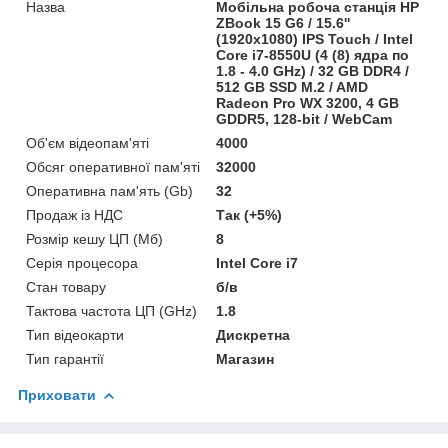
Назва
Мобільна робоча станція HP
ZBook 15 G6 / 15.6''
(1920x1080) IPS Touch / Intel
Core i7-8550U (4 (8) ядра по
1.8 - 4.0 GHz) / 32 GB DDR4 /
512 GB SSD M.2 / AMD
Radeon Pro WX 3200, 4 GB
GDDR5, 128-bit / WebCam
Об'єм відеопам'яті
4000
Обсяг оперативної пам'яті
32000
Оперативна пам'ять (Gb)
32
Продаж із НДС
Так (+5%)
Розмір кешу ЦП (Мб)
8
Серія процесора
Intel Core i7
Стан товару
б/в
Тактова частота ЦП (GHz)
1.8
Тип відеокарти
Дискретна
Тип гарантії
Магазин
Приховати