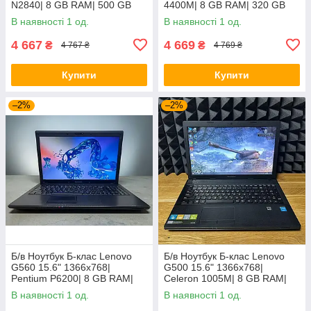
N2840| 8 GB RAM| 500 GB
4400M| 8 GB RAM| 320 GB
HDD| HD
HDD| Radeon HD 7520G
В наявності 1 од.
В наявності 1 од.
4 667
4 669
₴
₴
4 767 ₴
4 769 ₴
Купити
Купити
–2%
–2%
Б/в Ноутбук Б-клас Lenovo
Б/в Ноутбук Б-клас Lenovo
G560 15.6" 1366x768|
G500 15.6" 1366x768|
Pentium P6200| 8 GB RAM|
Celeron 1005M| 8 GB RAM|
120 GB SSD| HD
128 GB SSD| HD
В наявності 1 од.
В наявності 1 од.