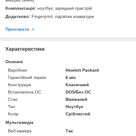
Комплектація:
ноутбук, зарядний пристрій
Додатково:
Fingerprint, підсвітка клавіатури
Приховати
Характеристики
Основні
Виробник
Hewlett Packard
Гарантійний термін
6 міс
Конструкція
Класичний
Встановлена ОС
DOS/Без ОС
Стан
Вживаний
Тип
Ноутбук
Колір
Сріблястий
Мультимедіа
Веб-камера
Так