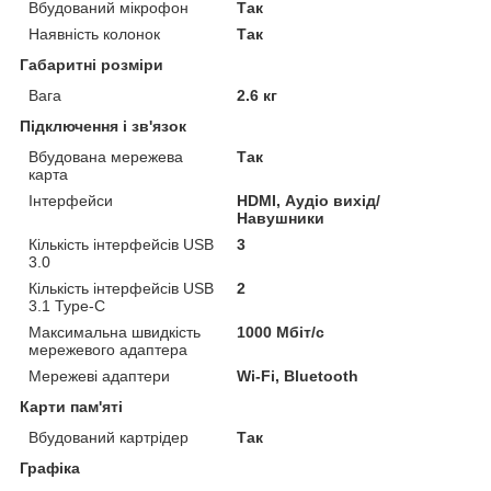
Вбудований мікрофон
Так
Наявність колонок
Так
Габаритні розміри
Вага
2.6 кг
Підключення і зв'язок
Вбудована мережева
Так
карта
Інтерфейси
HDMI, Аудіо вихід/
Навушники
Кількість інтерфейсів USB
3
3.0
Кількість інтерфейсів USB
2
3.1 Type-C
Максимальна швидкість
1000 Мбіт/с
мережевого адаптера
Мережеві адаптери
Wi-Fi, Bluetooth
Карти пам'яті
Вбудований картрідер
Так
Графіка