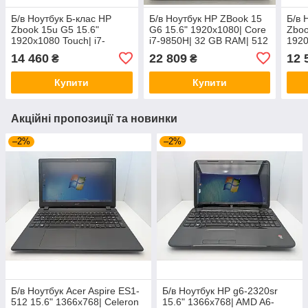
Б/в Ноутбук Б-клас HP
Б/в Ноутбук HP ZBook 15
Б/в 
Zbook 15u G5 15.6"
G6 15.6" 1920x1080| Core
Zboo
1920x1080 Touch| i7-
i7-9850H| 32 GB RAM| 512
1920
8650U| 16GB RAM| 256GB
GB SSD NVMe| Quadro
16 G
14 460
22 809
12 
₴
₴
SSD| Radeon Pro WX 3100
T2000 4GB
Rad
2GB
Купити
Купити
Акційні пропозиції та новинки
–2%
–2%
Б/в Ноутбук Acer Aspire ES1-
Б/в Ноутбук HP g6-2320sr
512 15.6" 1366x768| Celeron
15.6" 1366x768| AMD A6-