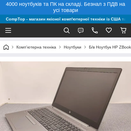
4000 ноутбуків та ПК на складі. Безнал з ПДВ на
усі товари
CompTop - магазин якісної комп'ютерної техніки із США та 
Комп'ютерна техніка
Ноутбуки
Б/в Ноутбук HP ZBoo