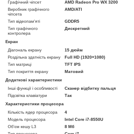
Графічний чіпсет
AMD Radeon Pro WX 3200
Виробник графічного
AMD/ATI
чіпсета
Тип відеопам'яті
GDDR5
Тип графічного
Дискретний
контролера
Екран
Діагональ екрану
15 дюйм
Роздільна здатність екрану
Full HD (1920×1080)
Тип матриці
TFT IPS
Тип покриття екрану
Матовий
Додаткові характеристики
Інші функції і особливості
Сканер відбитку пальця
Підсвітка клавіатури
Так
Характеристики процесора
Кількість ядер процесора
4
Модель процесора
Intel Core i7-8550U
Об'єм кешу L3
8 Мб
Тип процесора
Core i7