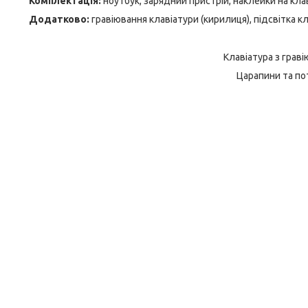
Комплектація:
ноутбук, зарядний пристрій, наклейки на кла
Додатково:
гравіювання клавіатури (кирилиця), підсвітка к
Клавіатура з грав
Царапини та пот