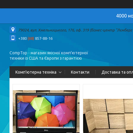
4000 но
79024, вул. Хмельницького, 176, оф. 319 (бізнес-центр "Лємберг")
+380
(68)
857-88-16
CompTop - магазин якісної комп'ютерної
техніки із США та Європи з гарантією
Комп'ютерна техніка
Контакти
Доставка та оп