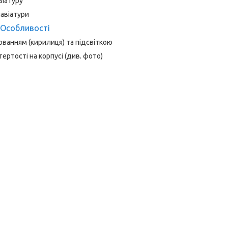
віатуру
лавіатури
Особливості
іюванням (кирилиця) та підсвіткою
ертості на корпусі (див. фото)