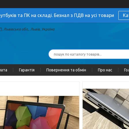
утбуків та ПК на складі. Безнал з ПДВ на усі товари
Ка
, Львівська обл., Львів, Україна
лата
Гарантія
Повернення та обмін
Про нас
Го