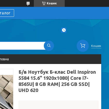
Кошик
талог
Кошик
ловна
Б/в Ноутбук Б-клас Dell Inspiron
5584 15.6" 1920x1080| Core i7-
8565U| 8 GB RAM| 256 GB SSD|
UHD 620