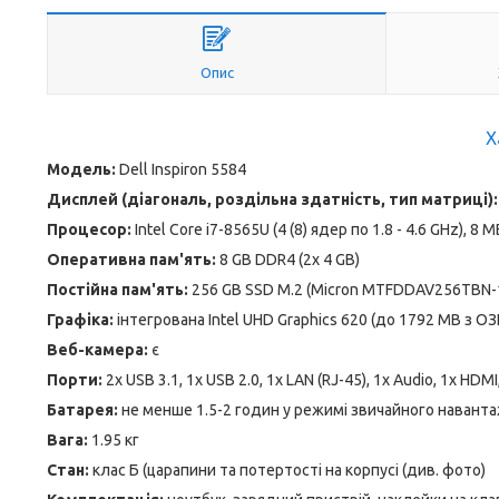
Опис
Х
Модель:
Dell Inspiron 5584
Дисплей (діагональ, роздільна здатність, тип матриці):
Процесор:
Intel Core i7-8565U (4 (8) ядер по 1.8 - 4.6 GHz), 8 
Оперативна пам'ять:
8 GB DDR4 (2х 4 GB)
Постійна пам'ять:
256 GB SSD M.2 (Micron MTFDDAV256TBN
Графіка:
інтегрована Intel UHD Graphics 620 (до 1792 MB з ОЗ
Веб-камера:
є
Порти:
2x USB 3.1, 1x USB 2.0, 1x LAN (RJ-45), 1x Audio, 1x HDMI
Батарея:
не менше 1.5-2 годин у режимі звичайного наванта
Вага:
1.95 кг
Стан:
клас Б (царапини та потертості на корпусі (див. фото)