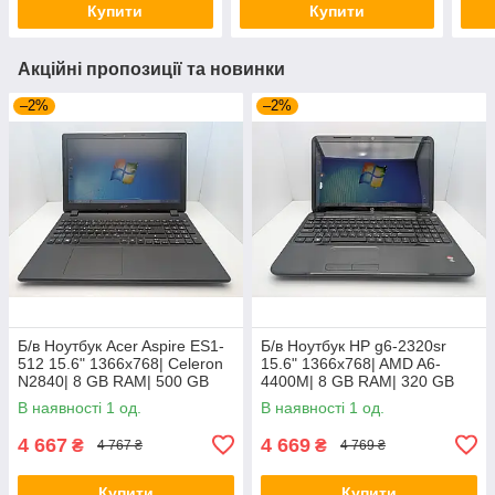
Купити
Купити
Акційні пропозиції та новинки
–2%
–2%
Б/в Ноутбук Acer Aspire ES1-
Б/в Ноутбук HP g6-2320sr
512 15.6" 1366x768| Celeron
15.6" 1366x768| AMD A6-
N2840| 8 GB RAM| 500 GB
4400M| 8 GB RAM| 320 GB
HDD| HD
HDD| Radeon HD 7520G
В наявності 1 од.
В наявності 1 од.
4 667
4 669
₴
₴
4 767 ₴
4 769 ₴
Купити
Купити