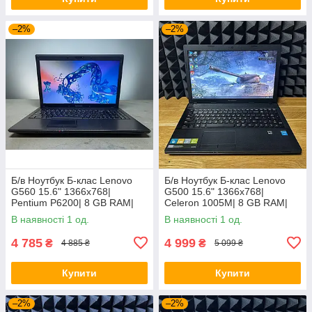
–2%
–2%
Б/в Ноутбук Б-клас Lenovo
Б/в Ноутбук Б-клас Lenovo
G560 15.6" 1366x768|
G500 15.6" 1366x768|
Pentium P6200| 8 GB RAM|
Celeron 1005M| 8 GB RAM|
120 GB SSD| HD
128 GB SSD| HD
В наявності 1 од.
В наявності 1 од.
4 785
4 999
₴
₴
4 885 ₴
5 099 ₴
Купити
Купити
–2%
–2%