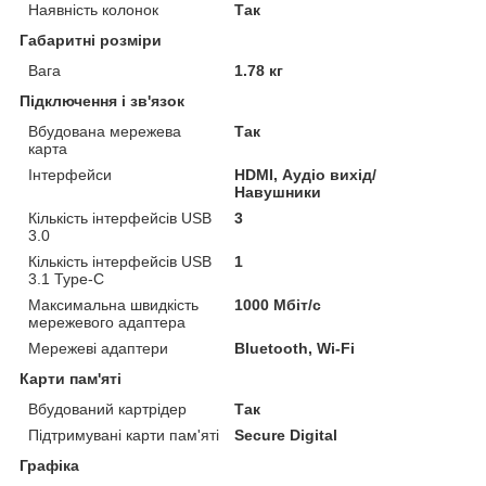
Наявність колонок
Так
Габаритні розміри
Вага
1.78 кг
Підключення і зв'язок
Вбудована мережева
Так
карта
Інтерфейси
HDMI, Аудіо вихід/
Навушники
Кількість інтерфейсів USB
3
3.0
Кількість інтерфейсів USB
1
3.1 Type-C
Максимальна швидкість
1000 Мбіт/с
мережевого адаптера
Мережеві адаптери
Bluetooth, Wi-Fi
Карти пам'яті
Вбудований картрідер
Так
Підтримувані карти пам'яті
Secure Digital
Графіка