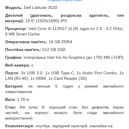
Модель:
Dell Latitude 3520
Дисплей (діагональ, роздільна здатність, тип
матриці):
15.6" (1920x1080) IPS
Процесор:
Intel Core i5-1135G7 (4 (8) ядра по 2.4 - 4.2 GHz),
8 MB Smart Cache
Оперативна пам'ять:
16 GB DDR4
Постійна пам'ять:
512 GB SSD
Графіка:
інтегрована Intel Iris Xe Graphics (до 1792 MB з ОЗП)
Веб-камера:
є
Порти:
3x USB 3.0, 1x USB Type-C, 1x Audio Port Combo, 1x
LAN (RJ-45), 1x HDMI, 1x Card Reader (SD)
Батарея:
не менше 5 годин у режимі звичайного
навантаження
Вага:
1.78 кг
Стан:
б/в (клас А: хороший стан; без дефектів; екран
чистий; на корпусі можуть бути сліди звичайного
використання)
Комплектація:
ноутбук, зарядний пристрій, наклейки на