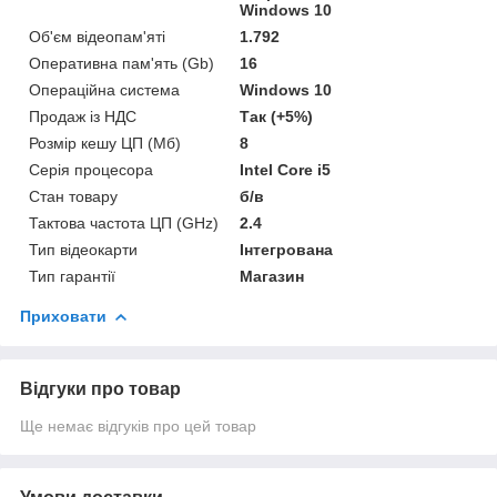
Windows 10
Об'єм відеопам'яті
1.792
Оперативна пам'ять (Gb)
16
Операційна система
Windows 10
Продаж із НДС
Так (+5%)
Розмір кешу ЦП (Мб)
8
Серія процесора
Intel Core i5
Стан товару
б/в
Тактова частота ЦП (GHz)
2.4
Тип відеокарти
Інтегрована
Тип гарантії
Магазин
Приховати
Відгуки про товар
Ще немає відгуків про цей товар