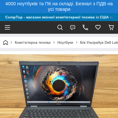
4000 ноутбуків та ПК на складі. Безнал з ПДВ на
усі товари
CompTop - магазин якісної комп'ютерної техніки із США та 
Комп'ютерна техніка
Ноутбуки
Б/в Ультрабук Dell La