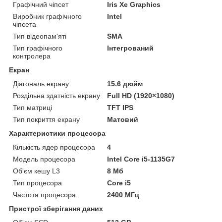
Графічний чіпсет
Iris Xe Graphics
Виробник графічного
Intel
чіпсета
Тип відеопам'яті
SMA
Тип графічного
Інтегрований
контролера
Екран
Діагональ екрану
15.6 дюйм
Роздільна здатність екрану
Full HD (1920×1080)
Тип матриці
TFT IPS
Тип покриття екрану
Матовий
Характеристики процесора
Кількість ядер процесора
4
Модель процесора
Intel Core i5-1135G7
Об'єм кешу L3
8 Мб
Тип процесора
Core i5
Частота процесора
2400 МГц
Пристрої зберігання даних