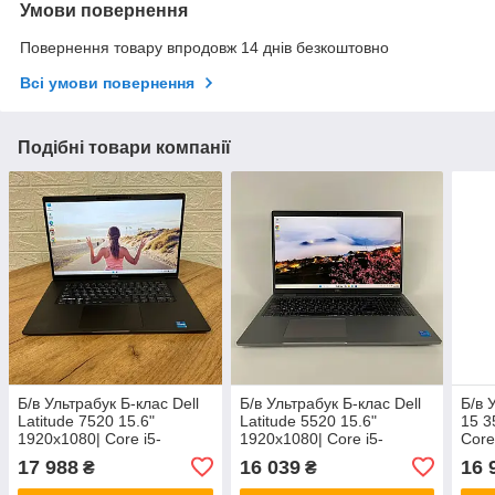
Умови повернення
Повернення товару впродовж 14 днів безкоштовно
Всі умови повернення
Подібні товари компанії
Б/в Ультрабук Б-клас Dell
Б/в Ультрабук Б-клас Dell
Б/в 
Latitude 7520 15.6"
Latitude 5520 15.6"
15 3
1920x1080| Core i5-
1920x1080| Core i5-
Core
1135G7| 8 GB RAM| 256
1135G7| 16 GB RAM| 256
RAM|
17 988
16 039
16 
₴
₴
GB SSD| Iris Xe
GB SSD| Iris Xe