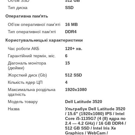
Об'єм SSD
512 GB
Тип диска
SSD
Оперативна пам'ять
Об'єм оперативної пам'яті
16 MB
Тип оперативної пам'яті
DDR4
Користувальницькі характеристики
Час роботи АКБ
120+ хв.
Гарантійний термін, міс.
6
Діагональ монітора
15
(дюйми)
Жорсткий диск (Gb)
512 SSD
Кількість ядер ЦП
4
Максимальна роздільна
1920x1080
здатність
Модель товару
Dell Latitude 3520
Назва
Ультрабук Dell Latitude 3520
/ 15.6" (1920x1080) IPS / Intel
Core i5-1135G7 (4 (8) ядра по
2.4 — 4.2 GHz) / 16 GB DDR4 /
512 GB SSD / Intel Iris Xe
Graphics / WebCam /