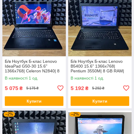
Б/в Ноутбук Б-клас Lenovo
Б/в Ноутбук Б-клас Lenovo
IdeaPad G50-30 15.6"
B5400 15.6" 1366x768|
1366x768| Celeron N2840| 8
Pentium 3550M| 8 GB RAM|
GB RAM| 128 GB SSD| HD
128 GB SSD| HD
В наявності 1 од.
В наявності 1 од.
5 075
5 192
₴
₴
5 175 ₴
5 292 ₴
Купити
Купити
–2%
–2%