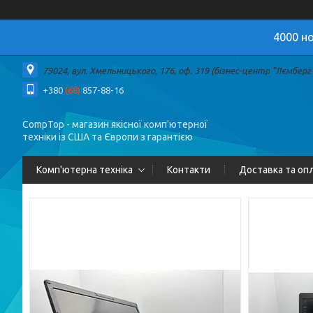
4000 но
79024, вул. Хмельницького, 176, оф. 319 (бізнес-центр "Лємберг")
+380
(68)
857-88-16
CompTop - магазин якісної комп'ютерної
техніки із США та Європи з гарантією
Комп'ютерна техніка
Контакти
Доставка та оп