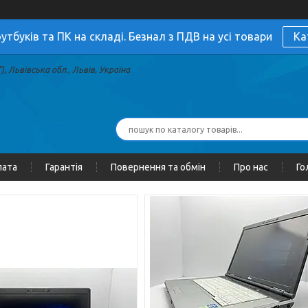
утбуків та ПК на складі. Безнал з ПДВ на усі товари
Ка
, Львівська обл., Львів, Україна
лата
Гарантія
Повернення та обмін
Про нас
Го