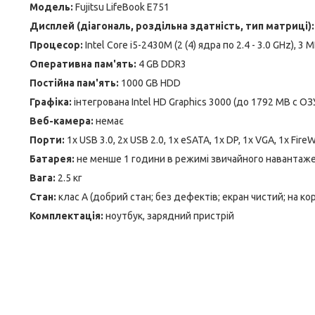
Модель:
Fujitsu LifeBook E751
Дисплей (діагональ, роздільна здатність, тип матриці):
Процесор:
Intel Core i5-2430M (2 (4) ядра по 2.4 - 3.0 GHz), 3
Оперативна пам'ять:
4 GB DDR3
Постійна пам'ять:
1000 GB HDD
Графіка:
інтегрована Intel HD Graphics 3000 (до 1792 MB с ОЗ
Веб-камера:
немає
Порти:
1x USB 3.0, 2x USB 2.0, 1x eSATA, 1x DP, 1x VGA, 1x Fire
Батарея:
не менше 1 години в режимі звичайного навантаж
Вага:
2.5 кг
Стан:
клас А (добрий стан; без дефектів; екран чистий; на к
Комплектація:
ноутбук, зарядний пристрій