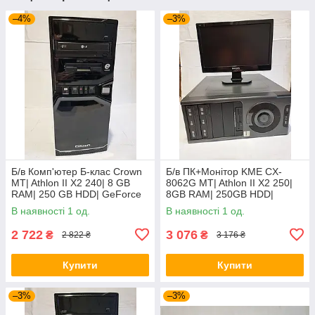
–4%
–3%
Б/в Комп'ютер Б-клас Crown
Б/в ПК+Монітор KME CX-
MT| Athlon II X2 240| 8 GB
8062G MT| Athlon II X2 250|
RAM| 250 GB HDD| GeForce
8GB RAM| 250GB HDD|
GT 440 1GB
7025+Phil 160E| 16" 1366x768
В наявності 1 од.
В наявності 1 од.
| VGA
2 722
3 076
₴
₴
2 822 ₴
3 176 ₴
Купити
Купити
–3%
–3%