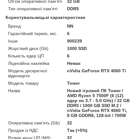
Об'єм оперативної пам'яті
32 GB
Тип оперативної пам'яті
DDR5
Користувальницькі характеристики
Бренд
NN
Гарантійний термін, міс.
6
Інше
900239
Жорсткий диск (Gb)
1000 SSD
Кількість ядер ЦП
6
Ліцензійна наклейка
Немає
Модель дискретної
nVidia GeForce RTX 4060 Ti
відеокарти
Модель товару
Tower
Назва
Новий ігровий ПК Tower /
AMD Ryzen 5 7500F (6 (12)
ядер по 3.7 - 5.0 GHz) / 32 GB
DDR5 / 1000 GB SSD M.2 /
nVidia GeForce RTX 4060 Ti,
8 GB GDDR6, 128-bit / 700W
Оперативна пам'ять (Gb)
32
Продаж із НДС
Так (+5%)
Розмір кешу ЦП (Мб)
32