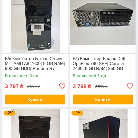
Б/в Комп'ютер Б-клас Crown
Б/в Комп'ютер Б-клас Dell
MT| AMD A8-7600| 8 GB RAM|
OptiPlex 790 SFF| Core i5-
500 GB HDD| Radeon R7
2400| 8 GB RAM| 250 GB
HDD| GeForce GT 610 2GB
В наявності 3 од.
В наявності 1 од.
3 797
3 798
₴
₴
3 897 ₴
3 898 ₴
Купити
Купити
–2%
–2%