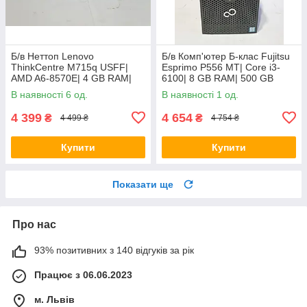
Б/в Неттоп Lenovo
Б/в Комп'ютер Б-клас Fujitsu
ThinkCentre M715q USFF|
Esprimo P556 MT| Core i3-
AMD A6-8570E| 4 GB RAM|
6100| 8 GB RAM| 500 GB
128 GB SSD| Radeon R5
HDD| HD 530
В наявності 6 од.
В наявності 1 од.
4 399
4 654
₴
₴
4 499 ₴
4 754 ₴
Купити
Купити
Показати ще
Про нас
93% позитивних з 140 відгуків за рік
Працює з 06.06.2023
м. Львів