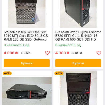
Б/в Комп'ютер Dell OptiPlex
Б/в Комп'ютер Fujitsu Esprimo
3010 MT| Core i5-3450| 8 GB
E720 SFF| Core i5-4460| 16
RAM| 128 GB SSD| GeForce
GB RAM| 500 GB HDD| HD
8400 GS 512MB
4600
В наявності 1 од.
В наявності 1 од.
4 006
4 303
₴
₴
4 106 ₴
4 403 ₴
Купити
Купити
–2%
–2%