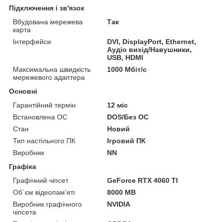
Підключення і зв'язок
Вбудована мережева
Так
карта
Інтерфейси
DVI, DisplayPort, Ethernet,
Аудіо вихід/Навушники,
USB, HDMI
Максимальна швидкість
1000 Мбіт/с
мережевого адаптера
Основні
Гарантійний термін
12 міс
Встановлена ОС
DOS/Без ОС
Стан
Новий
Тип настільного ПК
Ігровий ПК
Виробник
NN
Графіка
Графічний чіпсет
GeForce RTX 4060 TI
Об`єм відеопам'яті
8000 MB
Виробник графічного
NVIDIA
чіпсета