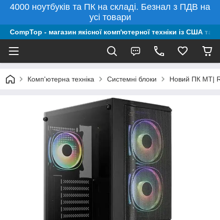
4000 ноутбуків та ПК на складі. Безнал з ПДВ на
усі товари
CompTop - магазин якісної комп'ютерної техніки із США та 
Комп'ютерна техніка
Системні блоки
Новий ПК MT| R