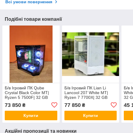
Всі умови повернення
Подібні товари компанії
Б/в Ігровий ПК Qube
Б/в Ігровий ПК Lian Li
Б/в 
Crystal Black Color MT|
Lancool 207 White MT|
Whit
Ryzen 5 7500F| 32 GB
Ryzen 7 7700X| 32 GB
32 G
RAM| 1000 GB SSD|
RAM| 1000 GB SSD|
GeF
73 850
77 850
45 
₴
₴
GeForce RTX 5070 12GB
GeForce RTX 4070 Ti
12GB
Купити
Купити
Акційні пропозиції та новинки