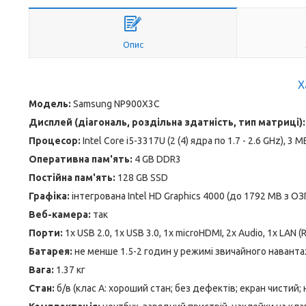
Опис
Х
Модель:
Samsung NP900X3C
Дисплей (діагональ, роздільна здатність, тип матриці):
Процесор:
Intel Core i5-3317U (2 (4) ядра по 1.7 - 2.6 GHz), 3 
Оперативна пам'ять:
4 GB DDR3
Постійна пам'ять:
128 GB SSD
Графіка:
інтегрована Intel HD Graphics 4000 (до 1792 MB з ОЗ
Веб-камера:
так
Порти:
1x USB 2.0, 1x USB 3.0, 1x microHDMI, 2x Audio, 1x LAN (
Батарея:
не менше 1.5-2 годин у режимі звичайного навант
Вага:
1.37 кг
Стан:
б/в (клас А: хороший стан; без дефектів; екран чистий;