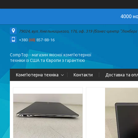
4000 но
79024, вул. Хмельницького, 176, оф. 319 (бізнес-центр "Лємберг")
+380
(68)
857-88-16
CompTop - магазин якісної комп'ютерної
техніки із США та Європи з гарантією
Комп'ютерна техніка
Контакти
Доставка та оп