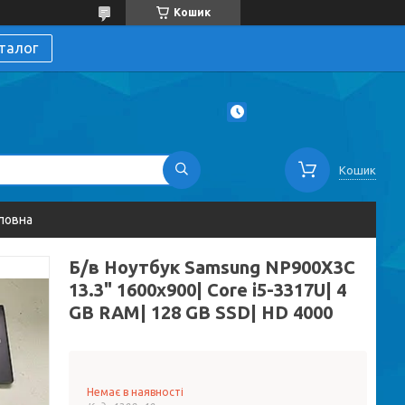
Кошик
талог
Кошик
ловна
Б/в Ноутбук Samsung NP900X3C
13.3" 1600x900| Core i5-3317U| 4
GB RAM| 128 GB SSD| HD 4000
Немає в наявності