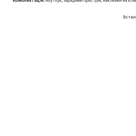
Комплектація:
ноутбук, зарядний пристрій, наклейки на кла
Встан