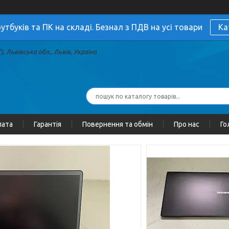
утбуків та ПК на складі. Безнал з ПДВ на усі товари
Ка
, Львівська обл., Львів, Україна
лата
Гарантія
Повернення та обмін
Про нас
Го