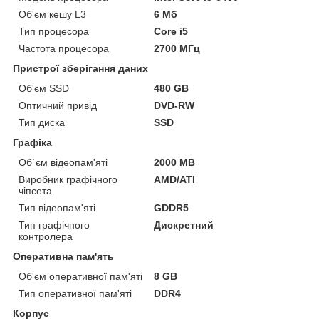
Об'єм кешу L3
6 Мб
Тип процесора
Core i5
Частота процесора
2700 МГц
Пристрої зберігання даних
Об'єм SSD
480 GB
Оптичний привід
DVD-RW
Тип диска
SSD
Графіка
Об`єм відеопам'яті
2000 MB
Виробник графічного
AMD/ATI
чіпсета
Тип відеопам'яті
GDDR5
Тип графічного
Дискретний
контролера
Оперативна пам'ять
Об'єм оперативної пам'яті
8 GB
Тип оперативної пам'яті
DDR4
Корпус