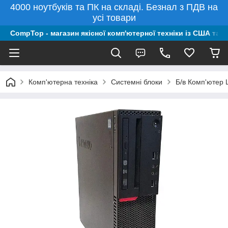
4000 ноутбуків та ПК на складі. Безнал з ПДВ на
усі товари
CompTop - магазин якісної комп'ютерної техніки із США та 
Комп'ютерна техніка
Системні блоки
Б/в Комп'ютер 