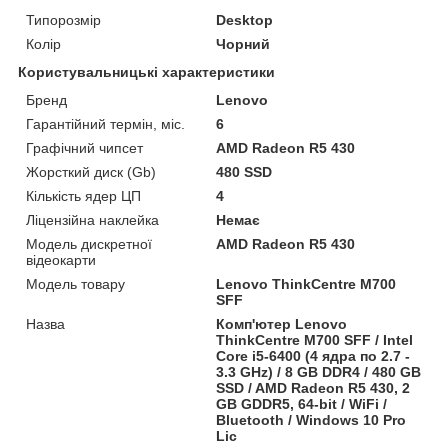
Типорозмір
Desktop
Колір
Чорний
Користувальницькі характеристики
Бренд
Lenovo
Гарантійний термін, міс.
6
Графічний чипсет
AMD Radeon R5 430
Жорсткий диск (Gb)
480 SSD
Кількість ядер ЦП
4
Ліцензійна наклейка
Немає
Модель дискретної
AMD Radeon R5 430
відеокарти
Модель товару
Lenovo ThinkCentre M700
SFF
Назва
Комп'ютер Lenovo
ThinkCentre M700 SFF / Intel
Core i5-6400 (4 ядра по 2.7 -
3.3 GHz) / 8 GB DDR4 / 480 GB
SSD / AMD Radeon R5 430, 2
GB GDDR5, 64-bit / WiFi /
Bluetooth / Windows 10 Pro
Lic