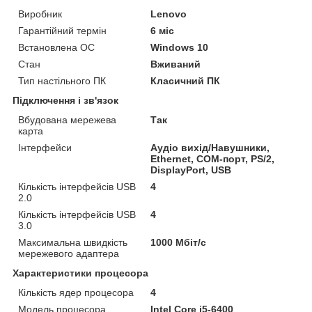
Виробник
Lenovo
Гарантійний термін
6 міс
Встановлена ОС
Windows 10
Стан
Вживаний
Тип настільного ПК
Класичний ПК
Підключення і зв'язок
Вбудована мережева
Так
карта
Інтерфейси
Аудіо вихід/Навушники,
Ethernet, COM-порт, PS/2,
DisplayPort, USB
Кількість інтерфейсів USB
4
2.0
Кількість інтерфейсів USB
4
3.0
Максимальна швидкість
1000 Мбіт/с
мережевого адаптера
Характеристики процесора
Кількість ядер процесора
4
Модель процесора
Intel Core i5-6400