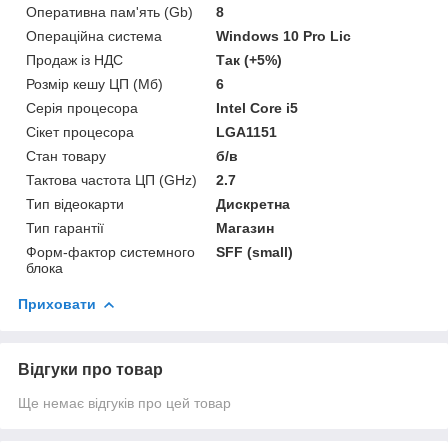
Оперативна пам'ять (Gb)
8
Операційна система
Windows 10 Pro Lic
Продаж із НДС
Так (+5%)
Розмір кешу ЦП (Мб)
6
Серія процесора
Intel Core i5
Сікет процесора
LGA1151
Стан товару
б/в
Тактова частота ЦП (GHz)
2.7
Тип відеокарти
Дискретна
Тип гарантії
Магазин
Форм-фактор системного
SFF (small)
блока
Приховати
Відгуки про товар
Ще немає відгуків про цей товар