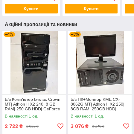
Купити
Купити
Акційні пропозиції та новинки
–4%
–3%
Б/в Комп'ютер Б-клас Crown
Б/в ПК+Монітор KME CX-
MT| Athlon II X2 240| 8 GB
8062G MT| Athlon II X2 250|
RAM| 250 GB HDD| GeForce
8GB RAM| 250GB HDD|
GT 440 1GB
7025+Phil 160E| 16" 1366x768
В наявності 1 од.
В наявності 1 од.
| VGA
2 722
3 076
₴
₴
2 822 ₴
3 176 ₴