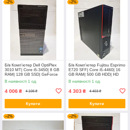
–2%
–2%
Б/в Комп'ютер Dell OptiPlex
Б/в Комп'ютер Fujitsu Esprimo
3010 MT| Core i5-3450| 8 GB
E720 SFF| Core i5-4460| 16
RAM| 128 GB SSD| GeForce
GB RAM| 500 GB HDD| HD
8400 GS 512MB
4600
В наявності 1 од.
В наявності 1 од.
4 006
4 303
₴
₴
4 106 ₴
4 403 ₴
Купити
Купити
–2%
–2%