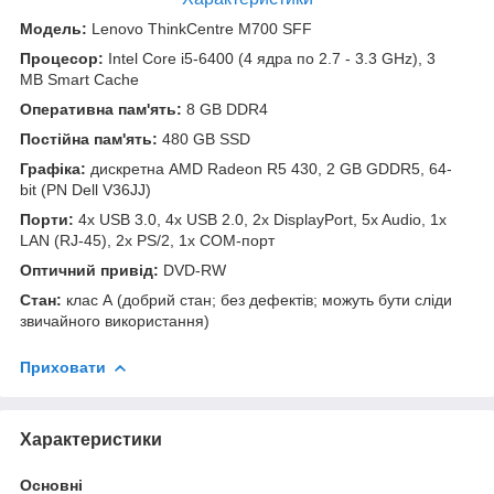
Модель:
Lenovo ThinkCentre M700 SFF
Процесор:
Intel Core i5-6400 (4 ядра по 2.7 - 3.3 GHz), 3
MB Smart Cache
Оперативна пам'ять:
8 GB DDR4
Постійна пам'ять:
480 GB SSD
Графіка:
дискретна AMD Radeon R5 430, 2 GB GDDR5, 64-
bit (PN Dell V36JJ)
Порти:
4x USB 3.0, 4x USB 2.0, 2x DisplayPort, 5x Audio, 1x
LAN (RJ-45), 2x PS/2, 1x COM-порт
Оптичний привід:
DVD-RW
Стан:
клас А (добрий стан; без дефектів; можуть бути сліди
звичайного використання)
Приховати
Характеристики
Основні