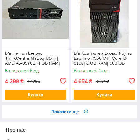
Б/в Неттоп Lenovo
Б/в Комп'ютер Б-клас Fujitsu
ThinkCentre M715q USFF|
Esprimo P556 MT| Core i3-
AMD A6-8570E| 4 GB RAM|
6100| 8 GB RAM| 500 GB
128 GB SSD| Radeon R5
HDD| HD 530
В наявності 6 од.
В наявності 1 од.
4 399
4 654
₴
₴
4 499 ₴
4 754 ₴
Купити
Купити
Показати ще
Про нас