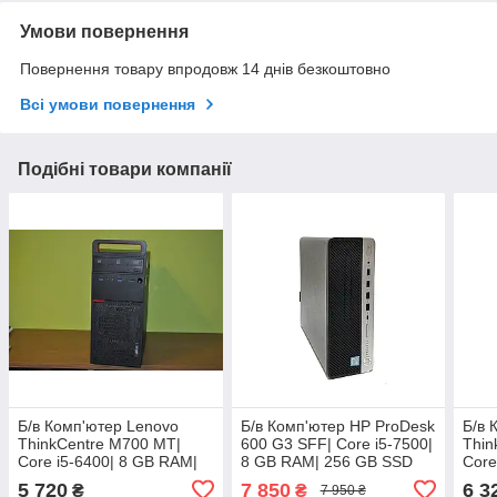
Умови повернення
Повернення товару впродовж 14 днів безкоштовно
Всі умови повернення
Подібні товари компанії
Б/в Комп'ютер Lenovo
Б/в Комп'ютер HP ProDesk
Б/в 
ThinkCentre M700 MT|
600 G3 SFF| Core i5-7500|
Thin
Core i5-6400| 8 GB RAM|
8 GB RAM| 256 GB SSD
Core
120 GB SSD + 320 GB
NVMe| Radeon E9173 2GB
4000
5 720
7 850
6 3
₴
₴
7 950 ₴
HDD| HD 530