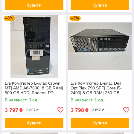
Купити
Купити
–3%
–3%
Б/в Комп'ютер Б-клас Crown
Б/в Комп'ютер Б-клас Dell
MT| AMD A8-7600| 8 GB RAM|
OptiPlex 790 SFF| Core i5-
500 GB HDD| Radeon R7
2400| 8 GB RAM| 250 GB
HDD| GeForce GT 610 2GB
В наявності 3 од.
В наявності 1 од.
3 797
3 798
₴
₴
3 897 ₴
3 898 ₴
Купити
Купити