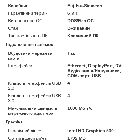
Виробник
Fujitsu-Siemens
Гарантійний термін
6 міс
Встановлена ОС
DOS/Без ОС
Стан
Вживаний
Тип настільного ПК
Класичний ПК
Підключення і зв'язок
Вбудована мережева
Так
карта
Інтерфейси
Ethernet, DisplayPort, DVI,
Аудіо вихід/Навушники,
COM-порт, USB
Кількість інтерфейсів USB
4
2.0
Кількість інтерфейсів USB
4
3.0
Максимальна швидкість
1000 Мбіт/с
мережевого адаптера
Графіка
Графічний чіпсет
Intel HD Graphics 530
Об`єм відеопам'яті
1792 MB