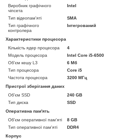
Виробник графічного
Intel
чіпсета
Тип відеопам'яті
SMA
Тип графічного
Інтегрований
контролера
Характеристики процесора
Кількість ядер процесора
4
Модель процесора
Intel Core i5-6500
Об'єм кешу L3
6 Мб
Тип процесора
Core i5
Частота процесора
3200 МГц
Пристрої зберігання даних
Об'єм SSD
240 GB
Тип диска
SSD
Оперативна пам'ять
Об'єм оперативної пам'яті
8 GB
Тип оперативної пам'яті
DDR4
Корпус