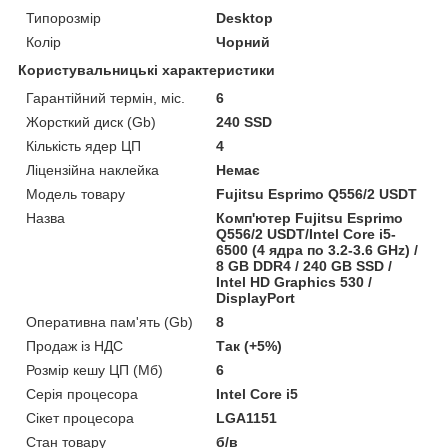
Типорозмір
Desktop
Колір
Чорний
Користувальницькі характеристики
Гарантійний термін, міс.
6
Жорсткий диск (Gb)
240 SSD
Кількість ядер ЦП
4
Ліцензійна наклейка
Немає
Модель товару
Fujitsu Esprimo Q556/2 USDT
Назва
Комп'ютер Fujitsu Esprimo
Q556/2 USDT/Intel Core i5-
6500 (4 ядра по 3.2-3.6 GHz) /
8 GB DDR4 / 240 GB SSD /
Intel HD Graphics 530 /
DisplayPort
Оперативна пам'ять (Gb)
8
Продаж із НДС
Так (+5%)
Розмір кешу ЦП (Мб)
6
Серія процесора
Intel Core i5
Сікет процесора
LGA1151
Стан товару
б/в