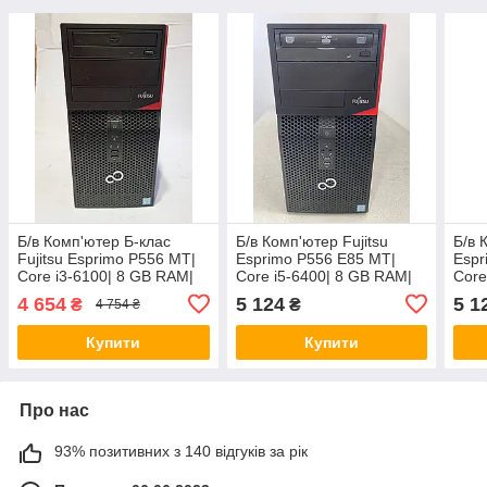
Б/в Комп'ютер Б-клас
Б/в Комп'ютер Fujitsu
Б/в 
Fujitsu Esprimo P556 MT|
Esprimo P556 E85 MT|
Espr
Core i3-6100| 8 GB RAM|
Core i5-6400| 8 GB RAM|
Core
500 GB HDD| HD 530
128 GB SSD| HD 530
128 
4 654
5 124
5 1
₴
₴
4 754 ₴
Купити
Купити
Про нас
93% позитивних з 140 відгуків за рік