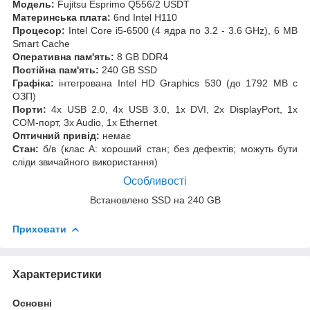
Модель:
Fujitsu Esprimo Q556/2 USDT
Материнська плата:
6nd Intel H110
Процесор:
Intel Core i5-6500 (4 ядра по 3.2 - 3.6 GHz), 6 MB
Smart Cache
Оперативна пам'ять:
8 GB DDR4
Постійна пам'ять:
240 GB SSD
Графіка:
інтегрована Intel HD Graphics 530 (до 1792 MB с
ОЗП)
Порти:
4x USB 2.0, 4x USB 3.0, 1x DVI, 2x DisplayPort, 1x
COM-порт, 3x Audio, 1x Ethernet
Оптичний привід:
немає
Стан:
б/в (клас А: хороший стан; без дефектів; можуть бути
сліди звичайного використання)
Особливості
Встановлено SSD на 240 GB
Приховати
Характеристики
Основні