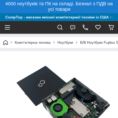
4000 ноутбуків та ПК на складі. Безнал з ПДВ на
усі товари
CompTop - магазин якісної комп'ютерної техніки із США та 
Комп'ютерна техніка
Ноутбуки
Б/В Ноутбуки Fujitsu 