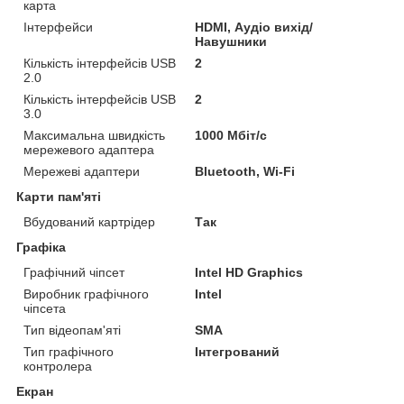
карта
Інтерфейси
HDMI, Аудіо вихід/
Навушники
Кількість інтерфейсів USB
2
2.0
Кількість інтерфейсів USB
2
3.0
Максимальна швидкість
1000 Мбіт/с
мережевого адаптера
Мережеві адаптери
Bluetooth, Wi-Fi
Карти пам'яті
Вбудований картрідер
Так
Графіка
Графічний чіпсет
Intel HD Graphics
Виробник графічного
Intel
чіпсета
Тип відеопам'яті
SMA
Тип графічного
Інтегрований
контролера
Екран