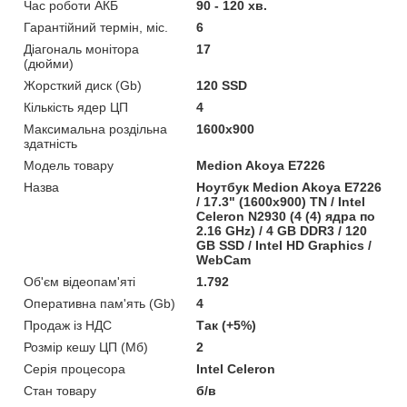
Час роботи АКБ
90 - 120 хв.
Гарантійний термін, міс.
6
Діагональ монітора
17
(дюйми)
Жорсткий диск (Gb)
120 SSD
Кількість ядер ЦП
4
Максимальна роздільна
1600x900
здатність
Модель товару
Medion Akoya E7226
Назва
Ноутбук Medion Akoya E7226
/ 17.3" (1600x900) TN / Intel
Celeron N2930 (4 (4) ядра по
2.16 GHz) / 4 GB DDR3 / 120
GB SSD / Intel HD Graphics /
WebCam
Об'єм відеопам'яті
1.792
Оперативна пам'ять (Gb)
4
Продаж із НДС
Так (+5%)
Розмір кешу ЦП (Мб)
2
Серія процесора
Intel Celeron
Стан товару
б/в