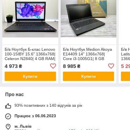
Б/в Ноутбук Б-клас Lenovo
Б/в Ноутбук Medion Akoya
Б/в 
100-15IBY 15.6" 1366x768|
E14409 14" 1366x768|
Lati
Celeron N2840| 4 GB RAM|
Core i3-1005G1| 8 GB
1366
120 GB SSD| HD
RAM| 120 GB SSD| UHD
8 GB
4 973
8 985
5 2
₴
₴
HD 
Купити
Купити
Про нас
93% позитивних з 140 відгуків за рік
Працює з 06.06.2023
м. Львів