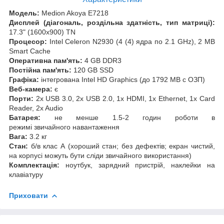
Модель:
Medion Akoya E7218
Дисплей (діагональ, роздільна здатність, тип матриці):
17.3" (1600x900) TN
Процесор:
Intel Celeron N2930 (4 (4) ядра по 2.1 GHz), 2 MB
Smart Cache
Оперативна пам'ять:
4 GB DDR3
Постійна пам'ять:
120 GB SSD
Графіка:
інтегрована Intel HD Graphics (до 1792 MB с ОЗП)
Веб-камера:
є
Порти:
2x USB 3.0, 2x USB 2.0, 1x HDMI, 1x Ethernet, 1x Card
Reader, 2x Audio
Батарея:
не менше 1.5-2 годин роботи в
режимі звичайного навантаження
Вага:
3.2 кг
Стан:
б/в клас А (хороший стан; без дефектів; екран чистий,
на корпусі можуть бути сліди звичайного використання)
Комплектація:
ноутбук, зарядний пристрій, наклейки на
клавіатуру
Приховати