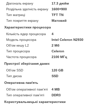
Діагональ екрану
17.3 дюйм
Роздільна здатність екрану
1600×900
Тип матриці
TFT TN
Тип покриття екрану
Матовий
Характеристики процесора
Кількість ядер процесора
4
Модель процесора
Intel Celeron N2930
Об'єм кешу L2
2 Мб
Тип процесора
Celeron
Частота процесора
2100 МГц
Пристрої зберігання даних
Об'єм SSD
120 GB
Тип диска
SSD
Оперативна пам'ять
Об'єм оперативної пам'яті
4 MB
Тип оперативної пам'яті
DDR3
Користувальницькі характеристики