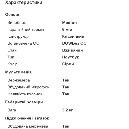
Характеристики
Основні
Виробник
Medion
Гарантійний термін
6 міс
Конструкція
Класичний
Встановлена ОС
DOS/Без ОС
Стан
Вживаний
Тип
Ноутбук
Колір
Сірий
Мультимедіа
Веб-камера
Так
Вбудований мікрофон
Так
Наявність колонок
Так
Габаритні розміри
Вага
3.2 кг
Підключення і зв'язок
Вбудована мережева
Так