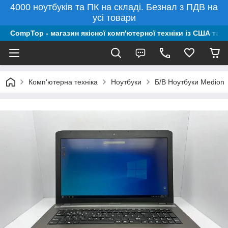
4000 ноутбуків та ПК на складі. Безнал з ПДВ на
усі товари
CompTop - магазин якісної комп'ютерної техніки із США та 
Комп'ютерна техніка
Ноутбуки
Б/В Ноутбуки Medion