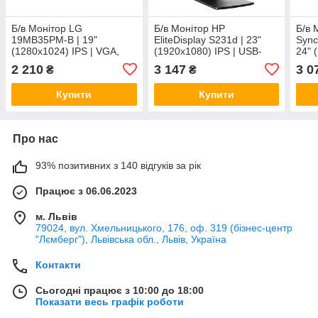
Б/в Монітор LG
Б/в Монітор HP
Б/в 
19MB35PM-B | 19"
EliteDisplay S231d | 23"
Sync
(1280x1024) IPS | VGA,
(1920x1080) IPS | USB-
24" 
DVI | Вбудовані колонки
Hub, VGA, DP, LAN (RJ-
VGA,
2 210
3 147
3 0
₴
₴
2W | VESA 75x75 + Кабель
45), Audio | WebCam |
100x
живлення та VGA
VESA 100x100 | Кабелі
Купити
Купити
Про нас
93% позитивних з 140 відгуків за рік
Працює з 06.06.2023
м. Львів
79024, вул. Хмельницького, 176, оф. 319 (бізнес-центр
"Лємберг"), Львівська обл., Львів, Україна
Контакти
Сьогодні працює з 10:00 до 18:00
Показати весь графік роботи