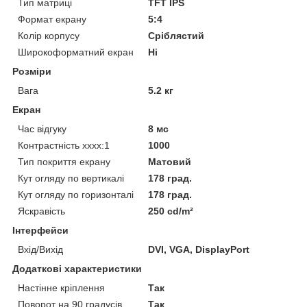
Тип матриці
TFT IPS
Формат екрану
5:4
Колір корпусу
Сріблястий
Широкоформатний екран
Ні
Розміри
Вага
5.2 кг
Екран
Час відгуку
8 мс
Контрастність хххх:1
1000
Тип покриття екрану
Матовий
Кут огляду по вертикалі
178 град.
Кут огляду по горизонталі
178 град.
Яскравість
250 cd/m²
Інтерфейси
Вхід/Вихід
DVI, VGA, DisplayPort
Додаткові характеристики
Настінне кріплення
Так
Поворот на 90 градусів
Так