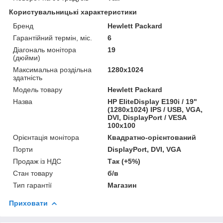
Користувальницькі характеристики
Бренд
Hewlett Packard
Гарантійний термін, міс.
6
Діагональ монітора
19
(дюйми)
Максимальна роздільна
1280x1024
здатність
Модель товару
Hewlett Packard
Назва
HP EliteDisplay E190i / 19"
(1280x1024) IPS / USB, VGA,
DVI, DisplayPort / VESA
100x100
Орієнтація монітора
Квадратно-орієнтований
Порти
DisplayPort, DVI, VGA
Продаж із НДС
Так (+5%)
Стан товару
б/в
Тип гарантії
Магазин
Приховати