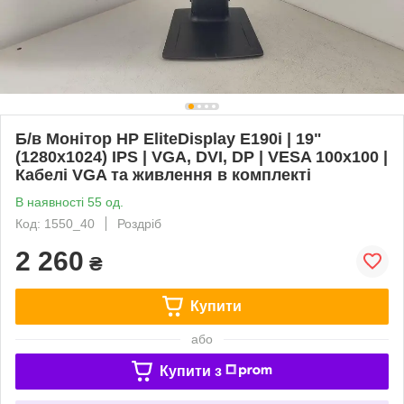
Б/в Монітор HP EliteDisplay E190i | 19"
(1280x1024) IPS | VGA, DVI, DP | VESA 100x100 |
Кабелі VGA та живлення в комплекті
В наявності 55 од.
Код: 1550_40
Роздріб
2 260
₴
Купити
або
Купити з