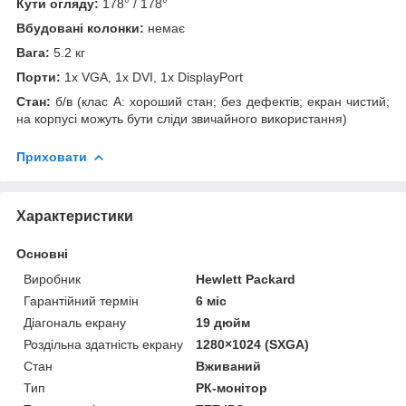
Кути огляду:
178° / 178°
Вбудовані колонки:
немає
Вага:
5.2 кг
Порти:
1x VGA, 1x DVI, 1x DisplayPort
Стан:
б/в (клас А: хороший стан; без дефектів; екран чистий;
на корпусі можуть бути сліди звичайного використання)
Приховати
Характеристики
Основні
Виробник
Hewlett Packard
Гарантійний термін
6 міс
Діагональ екрану
19 дюйм
Роздільна здатність екрану
1280×1024 (SXGA)
Стан
Вживаний
Тип
РК-монітор