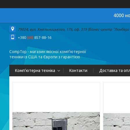
4000 но
79024, вул. Хмельницького, 176, оф. 319 (бізнес-центр "Лємберг")
+380
(68)
857-88-16
CompTop - магазин якісної комп'ютерної
техніки із США та Європи з гарантією
Комп'ютерна техніка
Контакти
Доставка та оп