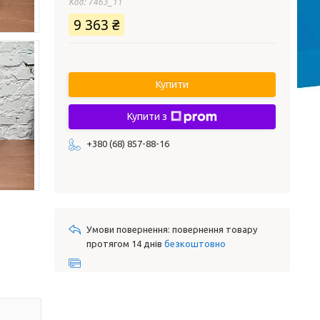
Код:
7463_11
9 363 ₴
Купити
Купити з
+380 (68) 857-88-16
повернення товару
протягом 14 днів
безкоштовно