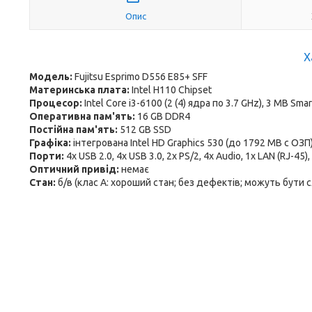
Опис
Х
Модель:
Fujitsu Esprimo D556 E85+ SFF
Материнська плата:
Intel H110 Chipset
Процесор:
Intel Core i3-6100 (2 (4) ядра по 3.7 GHz), 3 MB Sma
Оперативна пам'ять:
16 GB DDR4
Постійна пам'ять:
512 GB SSD
Графіка:
інтегрована Intel HD Graphics 530 (до 1792 MB с ОЗП
Порти:
4x USB 2.0, 4x USB 3.0, 2x PS/2, 4x Audio, 1x LAN (RJ-45),
Оптичний привід:
немає
Стан:
б/в (клас А: хороший стан; без дефектів; можуть бути 