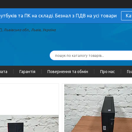
утбуків та ПК на складі. Безнал з ПДВ на усі товари
Ка
, Львівська обл., Львів, Україна
лата
Гарантія
Повернення та обмін
Про нас
Го