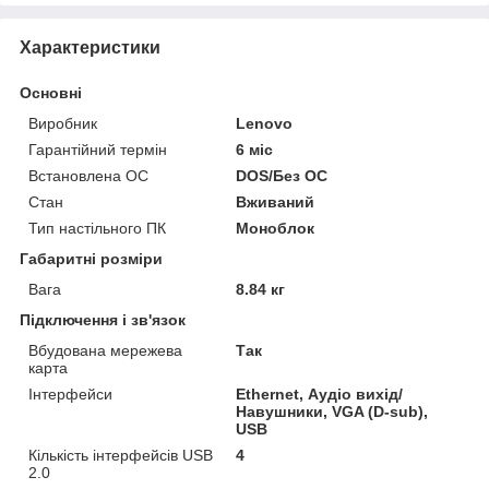
Характеристики
Основні
Виробник
Lenovo
Гарантійний термін
6 міс
Встановлена ОС
DOS/Без ОС
Стан
Вживаний
Тип настільного ПК
Моноблок
Габаритні розміри
Вага
8.84 кг
Підключення і зв'язок
Вбудована мережева
Так
карта
Інтерфейси
Ethernet, Аудіо вихід/
Навушники, VGA (D-sub),
USB
Кількість інтерфейсів USB
4
2.0