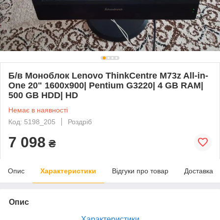
Б/в Моноблок Lenovo ThinkCentre M73z All-in-
One 20" 1600x900| Pentium G3220| 4 GB RAM|
500 GB HDD| HD
Немає в наявності
Код: 5198_205
Роздріб
7 098
₴
Опис
Характеристики
Відгуки про товар
Доставка
Опис
Характеристики