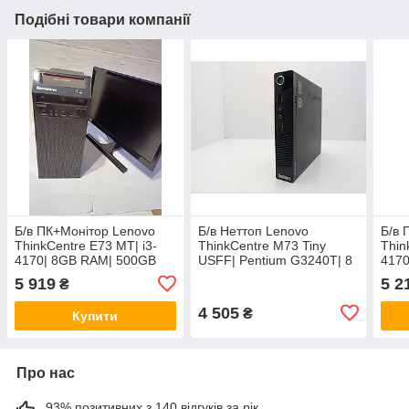
Подібні товари компанії
Б/в ПК+Монітор Lenovo
Б/в Неттоп Lenovo
Б/в 
ThinkCentre E73 MT| i3-
ThinkCentre M73 Tiny
Thin
4170| 8GB RAM| 500GB
USFF| Pentium G3240T| 8
417
HDD| HD 4400+Samsung
GB RAM| 120 GB SSD| HD
HDD|
5 919
5 2
₴
S22E390H| 22" 1920x1080
P221
4 505
₴
Купити
Про нас
93% позитивних з 140 відгуків за рік