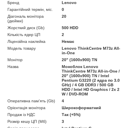
Бренд
Lenovo
Гарантійний термін, міс.
0
Діагональ монітора
20
(дюйми)
Жорсткий диск (Gb)
500 HDD
Кількість ядер ЦП
2
Ліцензійна наклейка
Немає
Модель товару
Lenovo ThinkCentre M73z All-
in-One
Монітор
20" (1600x900) TN
Назва
Моноблок Lenovo
ThinkCentre M73z All-in-One /
20" (1600x900) TN / Intel
Pentium G3220 (2 ядра по 3.0
GHz) / 4 GB DDR3 / 500 GB
HDD / Intel HD Graphics / 2x 2
W / DVD-ROM
Оперативна пам'ять (Gb)
4
Орієнтація монітора
Широкоформатний
Продаж із НДС
Так (+5%)
Розмір кешу ЦП (Мб)
3