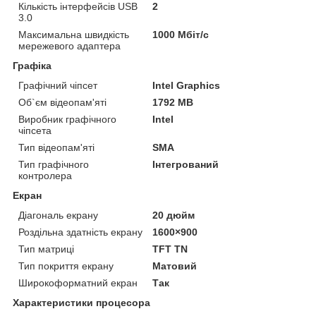
Кількість інтерфейсів USB
2
3.0
Максимальна швидкість
1000 Мбіт/с
мережевого адаптера
Графіка
Графічний чіпсет
Intel Graphics
Об`єм відеопам'яті
1792 MB
Виробник графічного
Intel
чіпсета
Тип відеопам'яті
SMA
Тип графічного
Інтегрований
контролера
Екран
Діагональ екрану
20 дюйм
Роздільна здатність екрану
1600×900
Тип матриці
TFT TN
Тип покриття екрану
Матовий
Широкоформатний екран
Так
Характеристики процесора