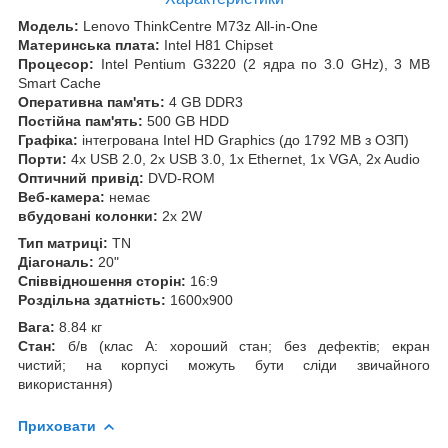
Модель:
Lenovo ThinkCentre M73z All-in-One
Материнська плата:
Intel H81 Chipset
Процесор:
Intel Pentium G3220 (2 ядра по 3.0 GHz), 3 MB
Smart Cache
Оперативна пам'ять:
4 GB DDR3
Постійна пам'ять:
500 GB HDD
Графіка:
інтегрована Intel HD Graphics (до 1792 MB з ОЗП)
Порти:
4x USB 2.0, 2x USB 3.0, 1x Ethernet, 1x VGA, 2x Audio
Оптичний привід:
DVD-ROM
Веб-камера:
немає
вбудовані колонки:
2x 2W
Тип матриці:
TN
Діагональ:
20"
Співвідношення сторін:
16:9
Роздільна здатність:
1600x900
Вага:
8.84 кг
Стан:
б/в (клас А: хороший стан; без дефектів; екран
чистий; на корпусі можуть бути сліди звичайного
використання)
Приховати