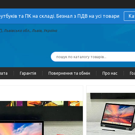
утбуків та ПК на складі. Безнал з ПДВ на усі товари
Ка
, Львівська обл., Львів, Україна
лата
Гарантія
Повернення та обмін
Про нас
Го