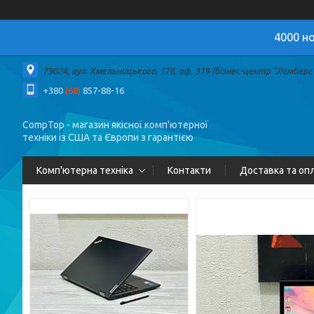
4000 но
79024, вул. Хмельницького, 176, оф. 319 (бізнес-центр "Лємберг")
+380
(68)
857-88-16
CompTop - магазин якісної комп'ютерної
техніки із США та Європи з гарантією
Комп'ютерна техніка
Контакти
Доставка та оп