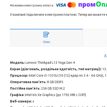
У компанії підключені електронні платежі. Тепер ви можете
Опис
Х
Модель:
Lenovo Thinkpad L13 Yoga Gen 4
Екран (діагональ, роздільна здатність, тип матриці):
13.
Процесор:
Intel Core i5-1335U (10 (12) ядер по 3.4 - 4.6 GHz),
Оперативна пам'ять:
8 GB DDR5
Постійна пам'ять:
256 GB SSD M.2
Графіка:
Intel Iris Xe Graphics (до 1792 MB с ОЗП)
Веб-камера:
є