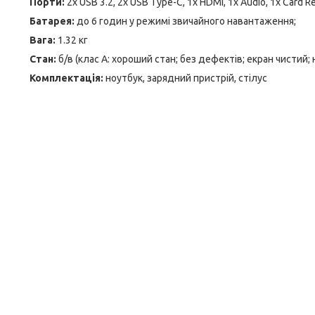
Порти:
2x USB 3.2, 2x USB Type-C, 1x HDMI, 1x Audio, 1x Card R
Батарея:
до 6 годин у режимі звичайного навантаження;
Вага:
1.32 кг
Стан:
б/в (клас А: хороший стан; без дефектів; екран чистий
Комплектація:
ноутбук, зарядний пристрій, стілус