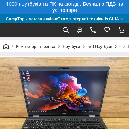
4000 ноутбуків та ПК на складі. Безнал з ПДВ на
усі товари
CompTop - магазин якісної комп'ютерної техніки із США та 
Комп'ютерна техніка
Ноутбуки
Б/В Ноутбуки Dell