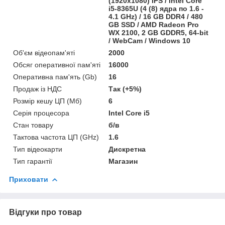
(1920x1080) IPS / Intel Core
i5-8365U (4 (8) ядра по 1.6 -
4.1 GHz) / 16 GB DDR4 / 480
GB SSD / AMD Radeon Pro
WX 2100, 2 GB GDDR5, 64-bit
/ WebCam / Windows 10
Об'єм відеопам'яті
2000
Обсяг оперативної пам'яті
16000
Оперативна пам'ять (Gb)
16
Продаж із НДС
Так (+5%)
Розмір кешу ЦП (Мб)
6
Серія процесора
Intel Core i5
Стан товару
б/в
Тактова частота ЦП (GHz)
1.6
Тип відеокарти
Дискретна
Тип гарантії
Магазин
Приховати
Відгуки про товар