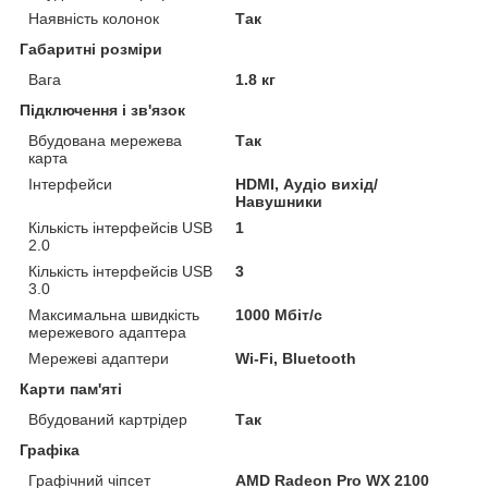
Наявність колонок
Так
Габаритні розміри
Вага
1.8 кг
Підключення і зв'язок
Вбудована мережева
Так
карта
Інтерфейси
HDMI, Аудіо вихід/
Навушники
Кількість інтерфейсів USB
1
2.0
Кількість інтерфейсів USB
3
3.0
Максимальна швидкість
1000 Мбіт/с
мережевого адаптера
Мережеві адаптери
Wi-Fi, Bluetooth
Карти пам'яті
Вбудований картрідер
Так
Графіка
Графічний чіпсет
AMD Radeon Pro WX 2100