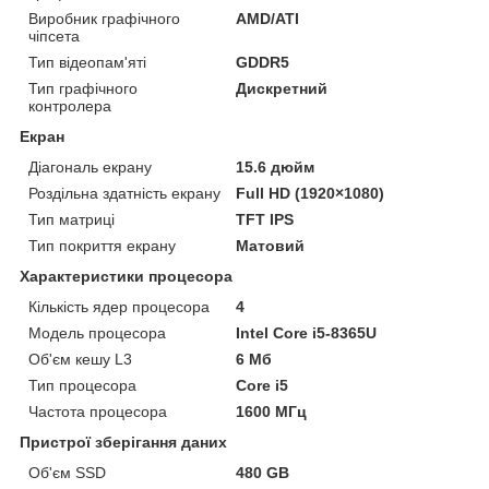
Виробник графічного
AMD/ATI
чіпсета
Тип відеопам'яті
GDDR5
Тип графічного
Дискретний
контролера
Екран
Діагональ екрану
15.6 дюйм
Роздільна здатність екрану
Full HD (1920×1080)
Тип матриці
TFT IPS
Тип покриття екрану
Матовий
Характеристики процесора
Кількість ядер процесора
4
Модель процесора
Intel Core i5-8365U
Об'єм кешу L3
6 Мб
Тип процесора
Core i5
Частота процесора
1600 МГц
Пристрої зберігання даних
Об'єм SSD
480 GB