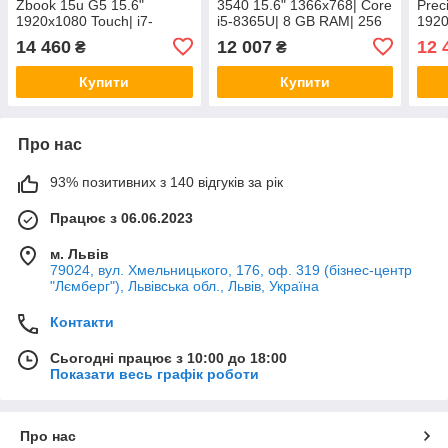
Zbook 15u G5 15.6"
3540 15.6" 1366x768| Core
Prec
1920x1080 Touch| i7-
i5-8365U| 8 GB RAM| 256
1920
8650U| 16GB RAM| 256GB
GB SSD| Radeon Pro WX
16 G
14 460
12 007
12 
₴
₴
SSD| Radeon Pro WX 3100
2100 2GB
UHD
2GB
Купити
Купити
Про нас
93% позитивних з 140 відгуків за рік
Працює з 06.06.2023
м. Львів
79024, вул. Хмельницького, 176, оф. 319 (бізнес-центр
"Лємберг"), Львівська обл., Львів, Україна
Контакти
Сьогодні працює з 10:00 до 18:00
Показати весь графік роботи
Про нас