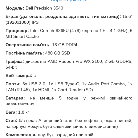
Модель:
Dell Precision 3540
Екран (діагональ, роздільна здатність, тип матриці):
15.6"
(1920x1080) IPS
Процесор:
Intel Core i5-8365U (4 (8) ядра по 1.6 - 4.1 GHz), 6
MB Smart Cache
Оперативна пам'ять:
16 GB DDR4
Постійна пам'ять:
480 GB SSD
Графіка:
дискретна AMD Radeon Pro WX 2100, 2 GB GDDR5,
64-bit
Веб-камера:
є
Порти:
3x USB 3.0, 1x USB Type-C, 1x Audio Port Combo, 1x
LAN (RJ-45), 1x HDMI, 1x Card Reader (SD)
Батарея:
не менше 5 годин у режимі звичайного
навантаження
Вага:
1.8 кг
Стан:
б/в (клас А: хороший стан; без дефектів; екран чистий;
на корпусі можуть бути сліди звичайного використання)
Комплектація:
ноутбук, зарядний пристрій