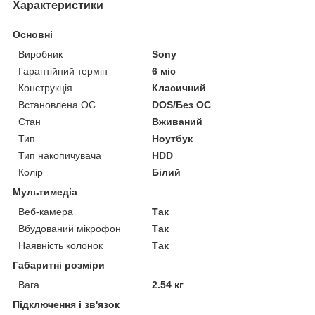
Характеристики
Основні
Виробник
Sony
Гарантійний термін
6 міс
Конструкція
Класичний
Встановлена ОС
DOS/Без ОС
Стан
Вживаний
Тип
Ноутбук
Тип накопичувача
HDD
Колір
Білий
Мультимедіа
Веб-камера
Так
Вбудований мікрофон
Так
Наявність колонок
Так
Габаритні розміри
Вага
2.54 кг
Підключення і зв'язок