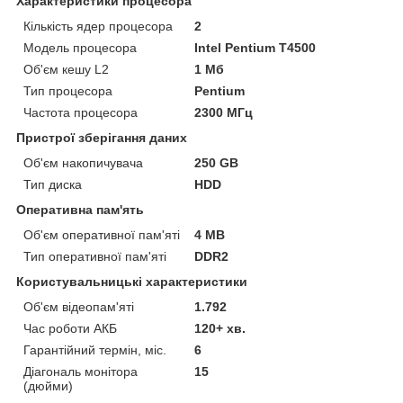
Характеристики процесора
Кількість ядер процесора
2
Модель процесора
Intel Pentium T4500
Об'єм кешу L2
1 Мб
Тип процесора
Pentium
Частота процесора
2300 МГц
Пристрої зберігання даних
Об'єм накопичувача
250 GB
Тип диска
HDD
Оперативна пам'ять
Об'єм оперативної пам'яті
4 MB
Тип оперативної пам'яті
DDR2
Користувальницькі характеристики
Об'єм відеопам'яті
1.792
Час роботи АКБ
120+ хв.
Гарантійний термін, міс.
6
Діагональ монітора
15
(дюйми)