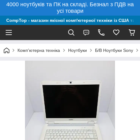
4000 ноутбуків та ПК на складі. Безнал з ПДВ на
усі товари
CompTop - магазин якісної комп'ютерної техніки із США та 
Комп'ютерна техніка
Ноутбуки
Б/В Ноутбуки Sony