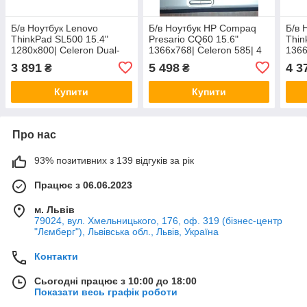
Б/в Ноутбук Lenovo
Б/в Ноутбук HP Compaq
Б/в 
ThinkPad SL500 15.4"
Presario CQ60 15.6"
Thin
1280x800| Celeron Dual-
1366x768| Celeron 585| 4
1366
Core T3100| 2 GB RAM|
GB RAM| 250 GB HDD|
T657
3 891
5 498
4 3
₴
₴
120 GB SSD| GMA 4500M
GMA 4500M| АКБ 0%
HDD
Купити
Купити
Про нас
93% позитивних з 139 відгуків за рік
Працює з 06.06.2023
м. Львів
79024, вул. Хмельницького, 176, оф. 319 (бізнес-центр
"Лємберг"), Львівська обл., Львів, Україна
Контакти
Сьогодні працює з 10:00 до 18:00
Показати весь графік роботи