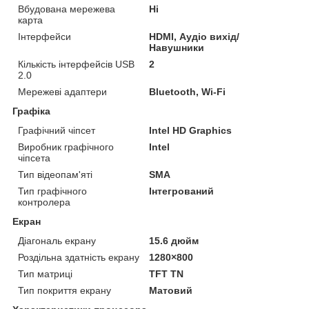
Вбудована мережева
Ні
карта
Інтерфейси
HDMI, Аудіо вихід/
Навушники
Кількість інтерфейсів USB
2
2.0
Мережеві адаптери
Bluetooth, Wi-Fi
Графіка
Графічний чіпсет
Intel HD Graphics
Виробник графічного
Intel
чіпсета
Тип відеопам'яті
SMA
Тип графічного
Інтегрований
контролера
Екран
Діагональ екрану
15.6 дюйм
Роздільна здатність екрану
1280×800
Тип матриці
TFT TN
Тип покриття екрану
Матовий