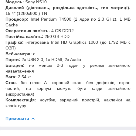
Модель:
Sony NS10
Дисплей (діагональ, роздільна здатність, тип матриці):
15.4" (1280x800 ) TN
Процесор:
Intel Pentium T4500 (2 ядра по 2.3 GHz), 1 MB
Cache
Оперативна пам'ять:
4 GB DDR2
Постійна пам'ять:
250 GB HDD
Графіка:
інтегрована Intel HD Graphics 1000 (до 1792 MB с
ОЗП)
Веб-камера:
є
Порти:
2x USB 2.0, 1x HDMI, 2x Audio
Батарея:
не менше 2-3 годин у режимі звичайного
навантаження
Вага:
2.54 кг
Стан:
б/в (клас А: хороший стан; без дефектів; екран
чистий; на корпусі можуть бути сліди звичайного
використання)
Комплектація:
ноутбук, зарядний пристрій, наклейки на
клавіатуру
Приховати