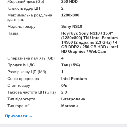
Жорсткий диск (Gb)
250 HDD
Кількість ядер ЦП
2
Максимальна роздільна
1280x800
здатність
Модель товару
Sony NS10
Назва
Ноутбук Sony NS10 / 15.4"
(1280x800) TN / Intel Pentium
T4500 (2 ядра по 2.3 GHz) / 4
GB DDR2 / 250 GB HDD / Intel
HD Graphics / WebCam
Оперативна пам'ять (Gb)
4
Продаж із НДС
Так (+5%)
Розмір кешу ЦП (Мб)
1
Серія процесора
Intel Pentium
Стан товару
б/в
Тактова частота ЦП (GHz)
2.3
Тип відеокарти
Інтегрована
Тип гарантії
Магазин
Приховати