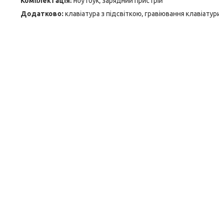
Комплектація:
ноутбук, зарядний пристрій
Додатково:
клавіатура з підсвіткою, гравіювання клавіатур