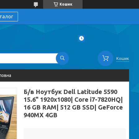
Кошик
талог
Кошик
ловна
Б/в Ноутбук Dell Latitude 5590
15.6" 1920x1080| Core i7-7820HQ|
16 GB RAM| 512 GB SSD| GeForce
940MX 4GB