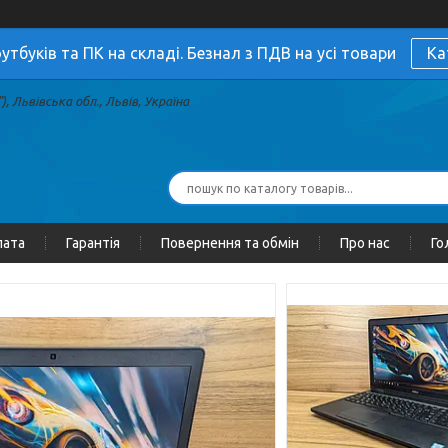
утбуків та ПК на складі. Безнал з ПДВ на усі товари
Ка
, Львівська обл., Львів, Україна
лата
Гарантія
Повернення та обмін
Про нас
Го