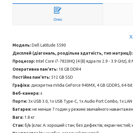
Опис
Х
Модель:
Dell Latitude 5590
Дисплей (діагональ, роздільна здатність, тип матриці):
Процесор:
Intel Core i7-7820HQ (4 (8) ядра по 2.9 - 3.9 GHz), 
Оперативна пам'ять:
16 GB DDR4
Постійна пам'ять:
512 GB SSD
Графіка:
дискретна nVidia GeForce 940MX, 4 GB GDDR5, 64-bit
Веб-камера:
є
Порти:
3x USB 3.0, 1x USB Type-C, 1x Audio Port Combo, 1x LAN 
Батарея:
не менше 7 годин у режимі звичайного навантаже
Вага:
1.8 кг
Стан:
б/в (клас А: хороший стан; без дефектів; екран чистий;