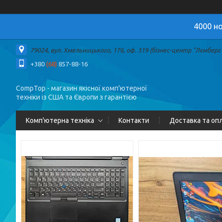
4000 но
79024, вул. Хмельницького, 176, оф. 319 (бізнес-центр "Лємберг")
+380
(68)
857-88-16
CompTop - магазин якісної комп'ютерної
техніки із США та Європи з гарантією
Комп'ютерна техніка
Контакти
Доставка та оп