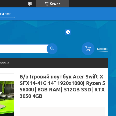
Кошик
талог
Кошик
ловна
Б/в Ігровий ноутбук Acer Swift X
SFX14-41G 14" 1920x1080| Ryzen 5
5600U| 8GB RAM| 512GB SSD| RTX
3050 4GB