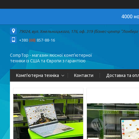
4000 но
79024, вул. Хмельницького, 176, оф. 319 (бізнес-центр "Лємберг")
+380
(68)
857-88-16
CompTop - магазин якісної комп'ютерної
техніки із США та Європи з гарантією
Комп'ютерна техніка
Контакти
Доставка та оп