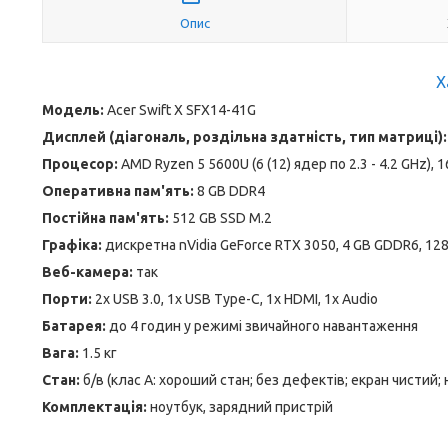
Опис
Х
Модель:
Acer Swift X SFX14-41G
Дисплей (діагональ, роздільна здатність, тип матриці):
Процесор:
AMD Ryzen 5 5600U (6 (12) ядер по 2.3 - 4.2 GHz), 
Оперативна пам'ять:
8 GB DDR4
Постійна пам'ять:
512 GB SSD M.2
Графіка:
дискретна nVidia GeForce RTX 3050, 4 GB GDDR6, 128
Веб-камера:
так
Порти:
2x USB 3.0, 1x USB Type-C, 1x HDMI, 1x Audio
Батарея:
до 4 годин у режимі звичайного навантаження
Вага:
1.5 кг
Стан:
б/в (клас А: хороший стан; без дефектів; екран чистий;
Комплектація:
ноутбук, зарядний пристрій