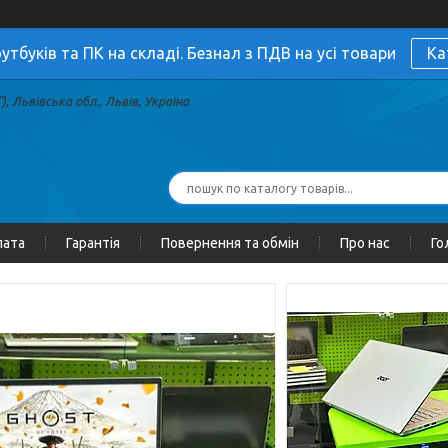
утбуків та ПК на складі. Безнал з ПДВ на усі товари
Ка
, Львівська обл., Львів, Україна
лата
Гарантія
Повернення та обмін
Про нас
Го