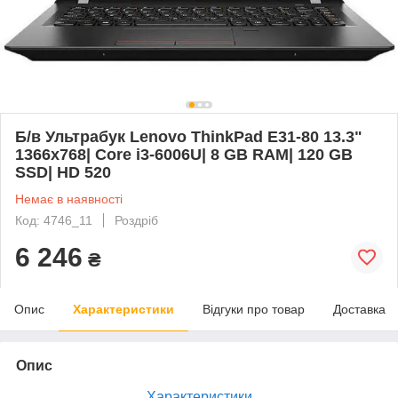
Б/в Ультрабук Lenovo ThinkPad E31-80 13.3"
1366x768| Core i3-6006U| 8 GB RAM| 120 GB
SSD| HD 520
Немає в наявності
Код: 4746_11
Роздріб
6 246
₴
Опис
Характеристики
Відгуки про товар
Доставка
Опис
Характеристики