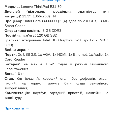
Модель:
Lenovo ThinkPad E31-80
Дисплей (діагональ, роздільна здатність, тип
матриці):
13.3" (1366x768) TN
Процесор:
Intel Core i3-6006U (2 (4) ядра по 2.0 GHz), 3 MB
Smart Cache
Оперативна пам'ять:
8 GB DDR3
Постійна пам'ять:
120 GB SSD
Графіка:
інтегрована Intel HD Graphics 520 (до 1792 MB с
ОЗП)
Веб-камера:
є
Порти:
2x USB 3.0, 1x VGA, 1x HDMI, 1x Ethernet, 1x Audio, 1x
Card Reader
Батарея:
не менше 1.5-2 годин у режимі звичайного
навантаження
Вага:
1.6 кг
Стан:
б/в (клас А: хороший стан; без дефектів; екран
чистий; на корпусі можуть бути сліди звичайного
використання)
Комплектація:
ноутбук, зарядний пристрій, наклейки на
клавіатуру
Приховати