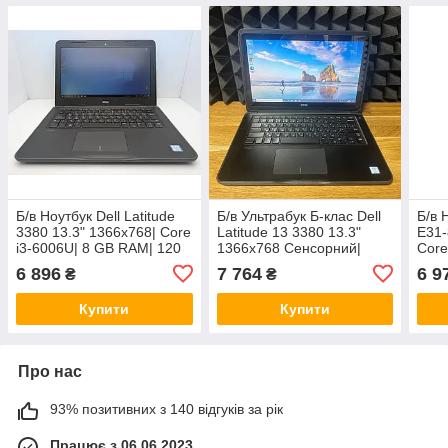
Б/в Ноутбук Dell Latitude
Б/в Ультрабук Б-клас Dell
Б/в 
3380 13.3" 1366x768| Core
Latitude 13 3380 13.3"
E31-
i3-6006U| 8 GB RAM| 120
1366x768 Сенсорний|
Core
GB SSD| HD 520
Core i3-6006U| 8 GB RAM|
128 
6 896
7 764
6 9
₴
₴
128 GB SSD| HD 520
Купити
Купити
Про нас
93% позитивних з 140 відгуків за рік
Працює з 06.06.2023