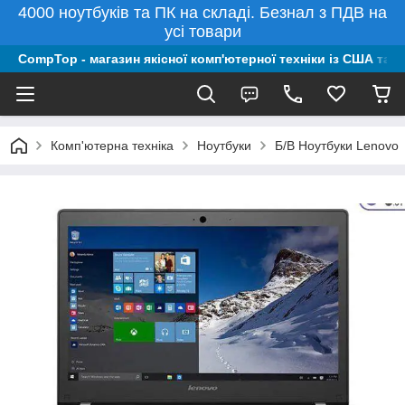
4000 ноутбуків та ПК на складі. Безнал з ПДВ на
усі товари
CompTop - магазин якісної комп'ютерної техніки із США та 
Комп'ютерна техніка
Ноутбуки
Б/В Ноутбуки Lenovo