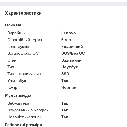
Характеристики
Основні
Виробник
Lenovo
Гарантійний термін
6 міс
Конструкція
Класичний
Встановлена ОС
DOS/Без ОС
Стан
Вживаний
Тип
Ноутбук
Тип накопичувача
SSD
Ультрабук
Так
Колір
Чорний
Мультимедіа
Веб-камера
Так
Вбудований мікрофон
Так
Наявність колонок
Так
Габаритні розміри