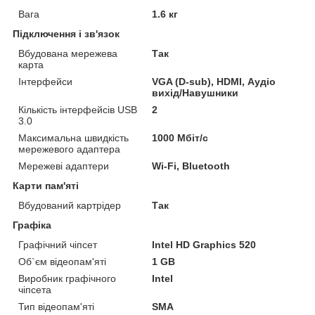
Вага
1.6 кг
Підключення і зв'язок
Вбудована мережева
Так
карта
Інтерфейси
VGA (D-sub), HDMI, Аудіо
вихід/Навушники
Кількість інтерфейсів USB
2
3.0
Максимальна швидкість
1000 Мбіт/с
мережевого адаптера
Мережеві адаптери
Wi-Fi, Bluetooth
Карти пам'яті
Вбудований картрідер
Так
Графіка
Графічний чіпсет
Intel HD Graphics 520
Об`єм відеопам'яті
1 GB
Виробник графічного
Intel
чіпсета
Тип відеопам'яті
SMA