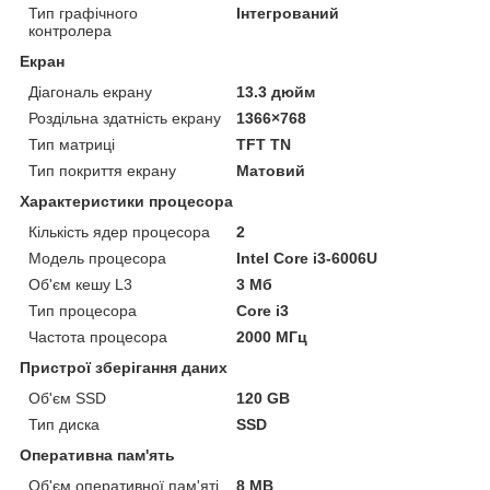
Тип графічного
Інтегрований
контролера
Екран
Діагональ екрану
13.3 дюйм
Роздільна здатність екрану
1366×768
Тип матриці
TFT TN
Тип покриття екрану
Матовий
Характеристики процесора
Кількість ядер процесора
2
Модель процесора
Intel Core i3-6006U
Об'єм кешу L3
3 Мб
Тип процесора
Core i3
Частота процесора
2000 МГц
Пристрої зберігання даних
Об'єм SSD
120 GB
Тип диска
SSD
Оперативна пам'ять
Об'єм оперативної пам'яті
8 MB