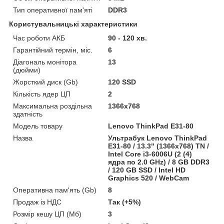
Тип оперативної пам'яті
DDR3
Користувальницькі характеристики
Час роботи АКБ
90 - 120 хв.
Гарантійний термін, міс.
6
Діагональ монітора
13
(дюйми)
Жорсткий диск (Gb)
120 SSD
Кількість ядер ЦП
2
Максимальна роздільна
1366x768
здатність
Модель товару
Lenovo ThinkPad E31-80
Назва
Ультрабук Lenovo ThinkPad
E31-80 / 13.3" (1366x768) TN /
Intel Core i3-6006U (2 (4)
ядра по 2.0 GHz) / 8 GB DDR3
/ 120 GB SSD / Intel HD
Graphics 520 / WebCam
Оперативна пам'ять (Gb)
8
Продаж із НДС
Так (+5%)
Розмір кешу ЦП (Мб)
3