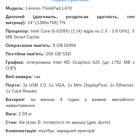
Модель:
Lenovo ThinkPad L470
Дисплей (діагональ, роздільна здатність, тип
матриці):
14" (1366x768) TN
Процесор:
Intel Core i5-6200U (2 (4) ядра по 2.3 - 2.8 GHz), 3
MB Smart Cache
Оперативна пам'ять:
8 GB DDR4
Постійна пам'ять:
256 GB SSD
Графіка:
інтегрована Intel HD Graphics 520 (до 1792 MB з
ОЗП)
Веб-камера:
так
Порти:
3x USB 3.0, 1x VGA, 1x Mini DisplayPost, 1x Ethernet,
1x Card Reader
Батарея:
не менше 4 годин у режимі звичайного
навантаження
Вага:
2.03 кг
Стан:
б/в (клас Б: потертості по кришці (див. фото)
Комплектація:
ноутбук, зарядний пристрій