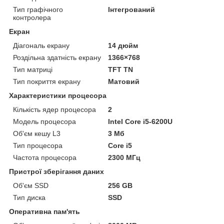
Тип графічного
Інтегрований
контролера
Екран
Діагональ екрану
14 дюйм
Роздільна здатність екрану
1366×768
Тип матриці
TFT TN
Тип покриття екрану
Матовий
Характеристики процесора
Кількість ядер процесора
2
Модель процесора
Intel Core i5-6200U
Об'єм кешу L3
3 Мб
Тип процесора
Core i5
Частота процесора
2300 МГц
Пристрої зберігання даних
Об'єм SSD
256 GB
Тип диска
SSD
Оперативна пам'ять