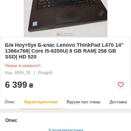
Б/в Ноутбук Б-клас Lenovo ThinkPad L470 14"
1366x768| Core i5-6200U| 8 GB RAM| 256 GB
SSD| HD 520
Немає в наявності
Код: 4899_35
Роздріб
6 399
₴
Опис
Характеристики
Відгуки про товар
Доставка
Опис
Характеристики