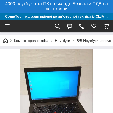
4000 ноутбуків та ПК на складі. Безнал з ПДВ на
усі товари
CompTop - магазин якісної комп'ютерної техніки із США та 
Комп'ютерна техніка
Ноутбуки
Б/В Ноутбуки Lenovo