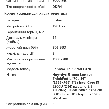
Об'єм оперативної пам'яті
8000 MB
Тип оперативної пам'яті
DDR4
Користувальницькі характеристики
Батарея
Li-Ion
Час роботи АКБ
120+ хв.
Гарантійний термін, міс.
6
Діагональ монітора
14
(дюйми)
Жорсткий диск (Gb)
256 SSD
Кількість ядер ЦП
2
Максимальна роздільна
1366x768
здатність
Модель товару
Lenovo ThinkPad L470
Назва
Ноутбук Б-клас Lenovo
ThinkPad L470 / 14"
(1366x768) TN / Intel Core i5-
6200U (2 (4) ядра по 2.3 —
2.8 GHz) / 8 GB DDR4 / 256 GB
SSD / Intel HD Graphics 520 /
WebCam
Оперативна пам'ять (Gb)
8