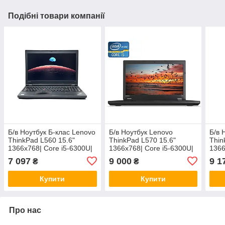
Подібні товари компанії
Б/в Ноутбук Б-клас Lenovo
Б/в Ноутбук Lenovo
Б/в 
ThinkPad L560 15.6"
ThinkPad L570 15.6"
Thin
1366x768| Core i5-6300U|
1366x768| Core i5-6300U|
1366
8 GB RAM| 240 GB SSD|
8 GB RAM| 256 GB SSD|
8 GB
7 097
9 000
9 1
₴
₴
HD 520
HD 520
Rad
Купити
Купити
Про нас