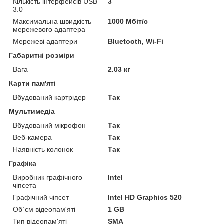
Кількість інтерфейсів USB
3
3.0
Максимальна швидкість
1000 Мбіт/с
мережевого адаптера
Мережеві адаптери
Bluetooth, Wi-Fi
Габаритні розміри
Вага
2.03 кг
Карти пам'яті
Вбудований картрідер
Так
Мультимедіа
Вбудований мікрофон
Так
Веб-камера
Так
Наявність колонок
Так
Графіка
Виробник графічного
Intel
чіпсета
Графічний чіпсет
Intel HD Graphics 520
Об`єм відеопам'яті
1 GB
Тип відеопам'яті
SMA