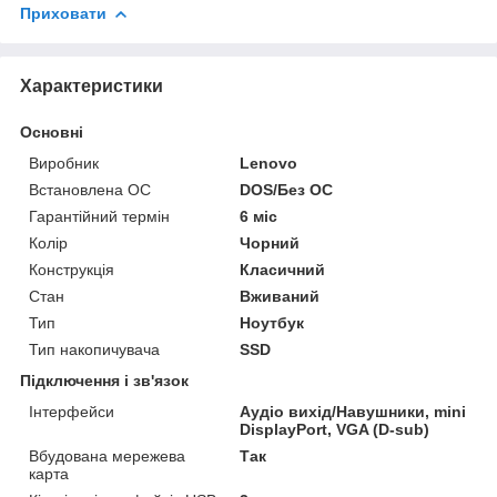
Приховати
Характеристики
Основні
Виробник
Lenovo
Встановлена ОС
DOS/Без ОС
Гарантійний термін
6 міс
Колір
Чорний
Конструкція
Класичний
Стан
Вживаний
Тип
Ноутбук
Тип накопичувача
SSD
Підключення і зв'язок
Інтерфейси
Аудіо вихід/Навушники, mini
DisplayPort, VGA (D-sub)
Вбудована мережева
Так
карта