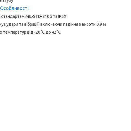
віатуру
Особливості
 стандартам MIL-STD-810G та IP5X
є удари та вібрації, включаючи падіння з висоти 0,9 м
х температур від -20°C до 42°C