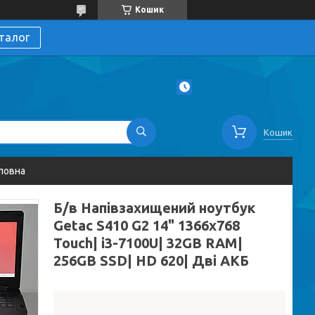
Кошик
талог
Кошик
ловна
Б/в Напівзахищений ноутбук
Getac S410 G2 14" 1366x768
Touch| i3-7100U| 32GB RAM|
256GB SSD| HD 620| Дві АКБ