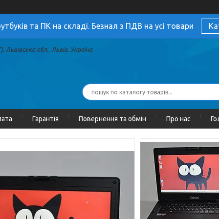
утбуків та ПК на складі. Безнал з ПДВ на усі товари
Ка
, Львівська обл., Львів, Україна
лата
Гарантія
Повернення та обмін
Про нас
Го