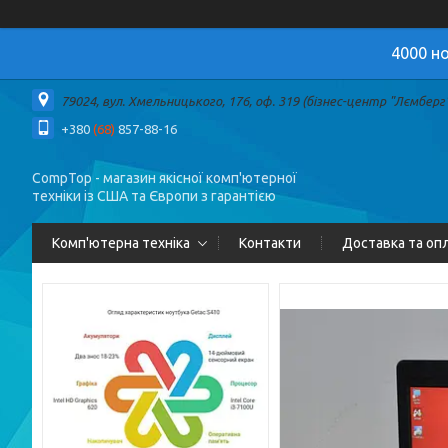
4000 но
79024, вул. Хмельницького, 176, оф. 319 (бізнес-центр "Лємберг")
+380
(68)
857-88-16
CompTop - магазин якісної комп'ютерної
техніки із США та Європи з гарантією
Комп'ютерна техніка
Контакти
Доставка та оп