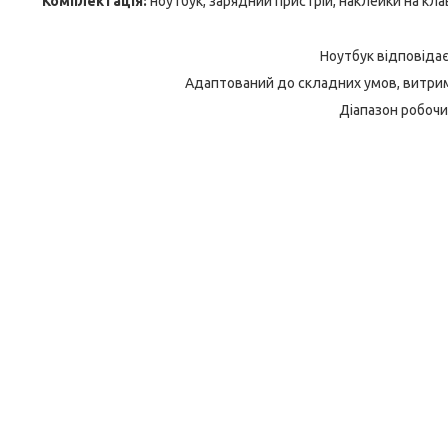
Комплектація:
ноутбук, зарядний пристрій, наклейки на кла
Ноутбук відповідає
Адаптований до складних умов, витриму
Діапазон робочи