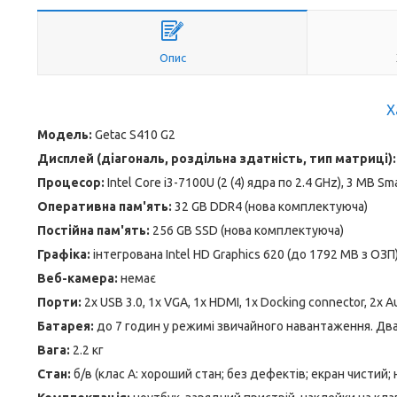
Опис
Х
Модель:
Getac S410 G2
Дисплей (діагональ, роздільна здатність, тип матриці):
Процесор:
Intel Core i3-7100U (2 (4) ядра по 2.4 GHz), 3 MB Sm
Оперативна пам'ять:
32 GB DDR4 (нова комплектуюча)
Постійна пам'ять:
256 GB SSD (нова комплектуюча)
Графіка:
інтегрована Intel HD Graphics 620 (до 1792 MB з ОЗП
Веб-камера:
немає
Порти:
2x USB 3.0, 1x VGA, 1x HDMI, 1x Docking connector, 2x Au
Батарея:
до 7 годин у режимі звичайного навантаження. Дв
Вага:
2.2 кг
Стан:
б/в (клас А: хороший стан; без дефектів; екран чистий;