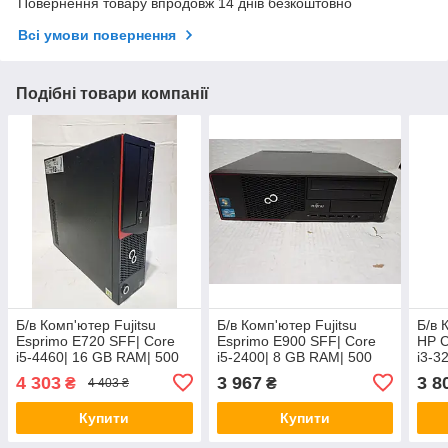
Повернення товару впродовж 14 днів безкоштовно
Всі умови повернення
Подібні товари компанії
Б/в Комп'ютер Fujitsu
Б/в Комп'ютер Fujitsu
Б/в 
Esprimo E720 SFF| Core
Esprimo E900 SFF| Core
HP C
i5-4460| 16 GB RAM| 500
i5-2400| 8 GB RAM| 500
i3-3
GB HDD| HD 4600
GB HDD| HD 2000
HDD|
4 303
3 967
3 8
₴
₴
4 403 ₴
W194
1366
Купити
Купити