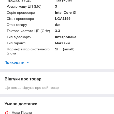
Продаж із НДС
Так (+5%)
Розмір кешу ЦП (Мб)
3
Серія процесора
Intel Core i3
Сікет процесора
LGA1155
Стан товару
б/в
Тактова частота ЦП (GHz)
3.3
Тип відеокарти
Інтегрована
Тип гарантії
Магазин
Форм-фактор системного
SFF (small)
блока
Приховати
Відгуки про товар
Ще немає відгуків про цей товар
Умови доставки
Нова Пошта