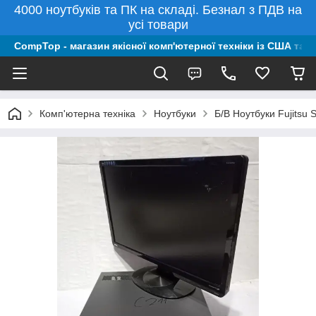
4000 ноутбуків та ПК на складі. Безнал з ПДВ на
усі товари
CompTop - магазин якісної комп'ютерної техніки із США та 
Комп'ютерна техніка
Ноутбуки
Б/В Ноутбуки Fujitsu 