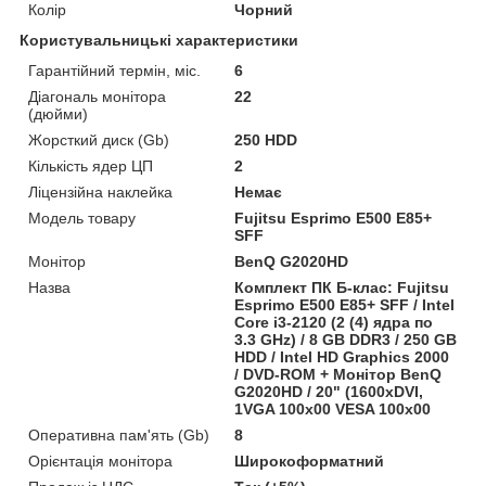
Колір
Чорний
Користувальницькі характеристики
Гарантійний термін, міс.
6
Діагональ монітора
22
(дюйми)
Жорсткий диск (Gb)
250 HDD
Кількість ядер ЦП
2
Ліцензійна наклейка
Немає
Модель товару
Fujitsu Esprimo E500 E85+
SFF
Монітор
BenQ G2020HD
Назва
Комплект ПК Б-клас: Fujitsu
Esprimo E500 E85+ SFF / Intel
Core i3-2120 (2 (4) ядра по
3.3 GHz) / 8 GB DDR3 / 250 GB
HDD / Intel HD Graphics 2000
/ DVD-ROM + Монітор BenQ
G2020HD / 20" (1600xDVI,
1VGA 100x00 VESA 100x00
Оперативна пам'ять (Gb)
8
Орієнтація монітора
Широкоформатний