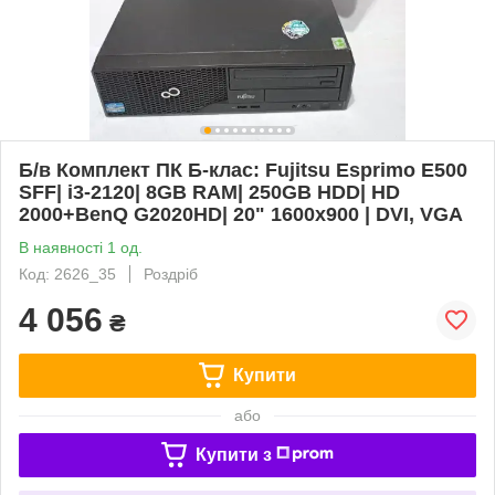
Б/в Комплект ПК Б-клас: Fujitsu Esprimo E500
SFF| i3-2120| 8GB RAM| 250GB HDD| HD
2000+BenQ G2020HD| 20" 1600x900 | DVI, VGA
В наявності 1 од.
Код: 2626_35
Роздріб
4 056
₴
Купити
або
Купити з