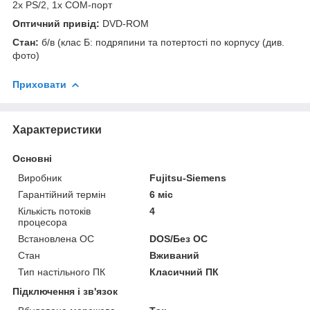
2x PS/2, 1x COM-порт
Оптичний привід:
DVD-ROM
Стан:
б/в (клас Б: подряпини та потертості по корпусу (див.
фото)
Приховати
Характеристики
Основні
Виробник
Fujitsu-Siemens
Гарантійний термін
6 міс
Кількість потоків
4
процесора
Встановлена ОС
DOS/Без ОС
Стан
Вживаний
Тип настільного ПК
Класичний ПК
Підключення і зв'язок