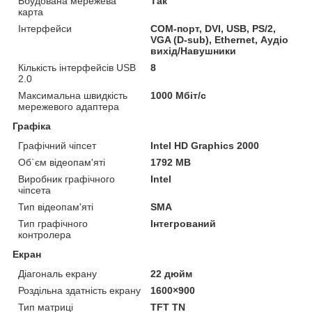
Вбудована мережева
Так
карта
Інтерфейси
COM-порт, DVI, USB, PS/2,
VGA (D-sub), Ethernet, Аудіо
вихід/Навушники
Кількість інтерфейсів USB
8
2.0
Максимальна швидкість
1000 Мбіт/с
мережевого адаптера
Графіка
Графічний чіпсет
Intel HD Graphics 2000
Об`єм відеопам'яті
1792 MB
Виробник графічного
Intel
чіпсета
Тип відеопам'яті
SMA
Тип графічного
Інтегрований
контролера
Екран
Діагональ екрану
22 дюйм
Роздільна здатність екрану
1600×900
Тип матриці
TFT TN