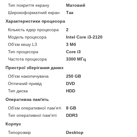
Тип покриття екрану
Матовий
Широкоформатний екран
Так
Характеристики процесора
Кількість ядер процесора
2
Модель процесора
Intel Core i3-2120
Об'єм кешу L3
3 Мб
Тип процесора
Core i3
Частота процесора
3300 МГц
Пристрої зберігання даних
Об'єм накопичувача
250 GB
Оптичний привід
DVD
Тип диска
HDD
Оперативна пам'ять
Об'єм оперативної пам'яті
8 GB
Тип оперативної пам'яті
DDR3
Корпус
Типорозмір
Desktop