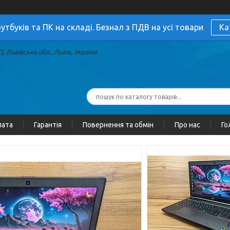
утбуків та ПК на складі. Безнал з ПДВ на усі товари
Ка
, Львівська обл., Львів, Україна
лата
Гарантія
Повернення та обмін
Про нас
Го