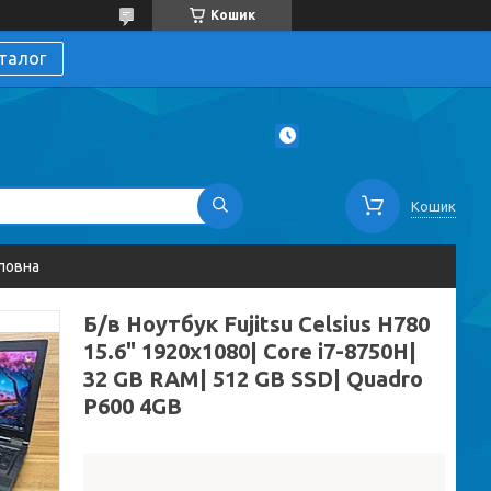
Кошик
талог
Кошик
ловна
Б/в Ноутбук Fujitsu Celsius H780
15.6" 1920x1080| Core i7-8750H|
32 GB RAM| 512 GB SSD| Quadro
P600 4GB