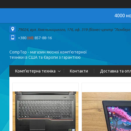
4000 но
79024, вул. Хмельницького, 176, оф. 319 (бізнес-центр "Лємберг")
+380
(68)
857-88-16
CompTop - магазин якісної комп'ютерної
техніки із США та Європи з гарантією
Комп'ютерна техніка
Контакти
Доставка та оп