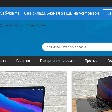
утбуків та ПК на складі. Безнал з ПДВ на усі товари
Ка
, Львівська обл., Львів, Україна
лата
Гарантія
Повернення та обмін
Про нас
Го