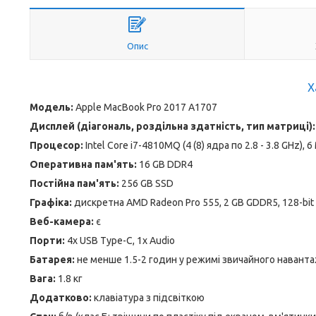
Опис
Х
Модель:
Apple MacBook Pro 2017 A1707
Дисплей (діагональ, роздільна здатність, тип матриці):
Процесор:
Intel Core i7-4810MQ (4 (8) ядра по 2.8 - 3.8 GHz), 
Оперативна пам'ять:
16 GB DDR4
Постійна пам'ять:
256 GB SSD
Графіка:
дискретна AMD Radeon Pro 555, 2 GB GDDR5, 128-bit
Веб-камера:
є
Порти:
4x USB Type-C, 1x Audio
Батарея:
не менше 1.5-2 годин у режимі звичайного навант
Вага:
1.8 кг
Додатково:
клавіатура з підсвіткою