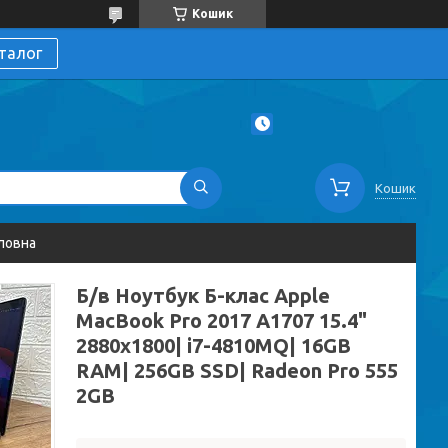
Кошик
талог
Кошик
ловна
Б/в Ноутбук Б-клас Apple
MacBook Pro 2017 A1707 15.4"
2880x1800| i7-4810MQ| 16GB
RAM| 256GB SSD| Radeon Pro 555
2GB