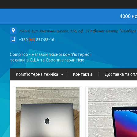
4000 но
79024, вул. Хмельницького, 176, оф. 319 (бізнес-центр "Лємберг")
+380
(68)
857-88-16
CompTop - магазин якісної комп'ютерної
техніки із США та Європи з гарантією
Комп'ютерна техніка
Контакти
Доставка та оп