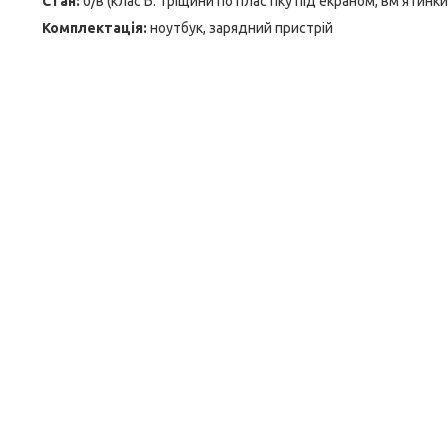
Стан:
б/в (клас Б: тріщини по пластіку під екраном, вм'ятинк
Комплектація:
ноутбук, зарядний пристрій