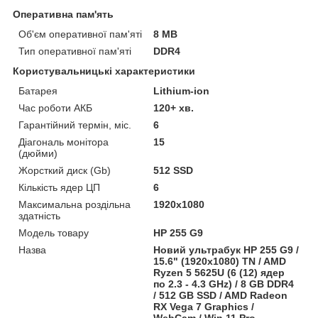
Оперативна пам'ять
Об'єм оперативної пам'яті
8 MB
Тип оперативної пам'яті
DDR4
Користувальницькі характеристики
Батарея
Lithium-ion
Час роботи АКБ
120+ хв.
Гарантійний термін, міс.
6
Діагональ монітора
15
(дюйми)
Жорсткий диск (Gb)
512 SSD
Кількість ядер ЦП
6
Максимальна роздільна
1920x1080
здатність
Модель товару
HP 255 G9
Назва
Новий ультрабук HP 255 G9 /
15.6" (1920x1080) TN / AMD
Ryzen 5 5625U (6 (12) ядер
по 2.3 - 4.3 GHz) / 8 GB DDR4
/ 512 GB SSD / AMD Radeon
RX Vega 7 Graphics /
WebCam / Win 11 Pro