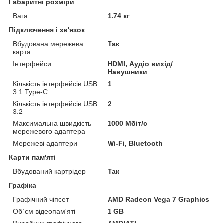
Габаритні розміри
Вага
1.74 кг
Підключення і зв'язок
Вбудована мережева
Так
карта
Інтерфейси
HDMI, Аудіо вихід/
Навушники
Кількість інтерфейсів USB
1
3.1 Type-C
Кількість інтерфейсів USB
2
3.2
Максимальна швидкість
1000 Мбіт/с
мережевого адаптера
Мережеві адаптери
Wi-Fi, Bluetooth
Карти пам'яті
Вбудований картрідер
Так
Графіка
Графічний чіпсет
AMD Radeon Vega 7 Graphics
Об`єм відеопам'яті
1 GB
Виробник графічного
AMD/ATI