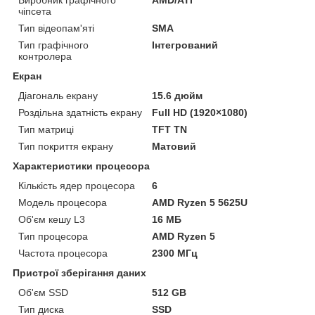
чіпсета
Тип відеопам'яті
SMA
Тип графічного
Інтегрований
контролера
Екран
Діагональ екрану
15.6 дюйм
Роздільна здатність екрану
Full HD (1920×1080)
Тип матриці
TFT TN
Тип покриття екрану
Матовий
Характеристики процесора
Кількість ядер процесора
6
Модель процесора
AMD Ryzen 5 5625U
Об'єм кешу L3
16 МБ
Тип процесора
AMD Ryzen 5
Частота процесора
2300 МГц
Пристрої зберігання даних
Об'єм SSD
512 GB
Тип диска
SSD