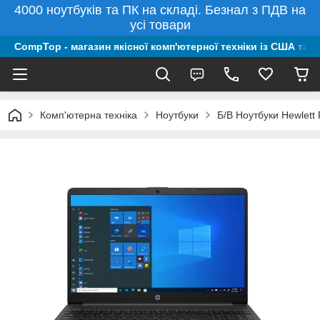
4000 ноутбуків та ПК на складі. Безнал з ПДВ на
усі товари
CompTop - магазин якісної комп'ютерної техніки із США та 
Комп'ютерна техніка
Ноутбуки
Б/В Ноутбуки Hewlett