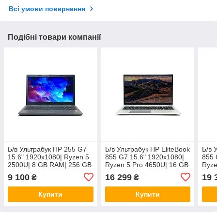
Всі умови повернення
Подібні товари компанії
Б/в Ультрабук HP 255 G7
Б/в Ультрабук HP EliteBook
Б/в 
15.6" 1920x1080| Ryzen 5
855 G7 15.6" 1920x1080|
855 
2500U| 8 GB RAM| 256 GB
Ryzen 5 Pro 4650U| 16 GB
Ryze
SSD| Radeon Vega 8
RAM| 256 GB SSD|
RAM|
9 100
16 299
19 
₴
₴
Radeon RX Vega 6
Rade
Купити
Купити