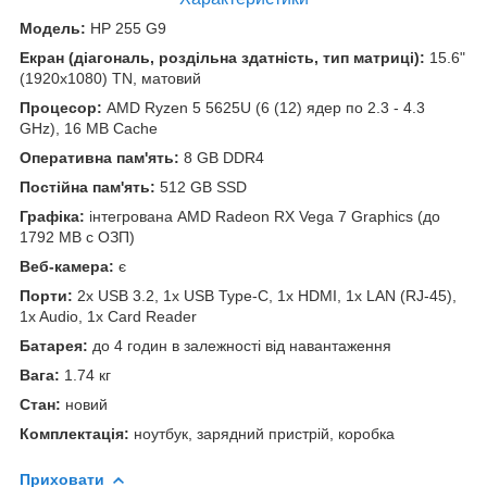
Модель:
HP 255 G9
Екран (діагональ, роздільна здатність, тип матриці):
15.6"
(1920x1080) TN, матовий
Процесор:
AMD Ryzen 5 5625U (6 (12) ядер по 2.3 - 4.3
GHz), 16 MB Cache
Оперативна пам'ять:
8 GB DDR4
Постійна пам'ять:
512 GB SSD
Графіка:
інтегрована AMD Radeon RX Vega 7 Graphics (до
1792 MB с ОЗП)
Веб-камера:
є
Порти:
2x USB 3.2, 1x USB Type-C, 1x HDMI, 1x LAN (RJ-45),
1x Audio, 1x Card Reader
Батарея:
до 4 годин в залежності від навантаження
Вага:
1.74 кг
Стан:
новий
Комплектація:
ноутбук, зарядний пристрій, коробка
Приховати