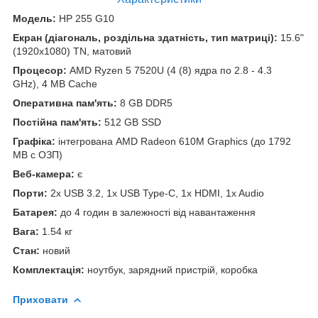
Модель:
HP 255 G10
Екран (діагональ, роздільна здатність, тип матриці):
15.6"
(1920x1080) TN, матовий
Процесор:
AMD Ryzen 5 7520U (4 (8) ядра по 2.8 - 4.3
GHz), 4 MB Cache
Оперативна пам'ять:
8 GB DDR5
Постійна пам'ять:
512 GB SSD
Графіка:
інтегрована AMD Radeon 610M Graphics (до 1792
MB с ОЗП)
Веб-камера:
є
Порти:
2x USB 3.2, 1x USB Type-C, 1x HDMI, 1x Audio
Батарея:
до 4 годин в залежності від навантаження
Вага:
1.54 кг
Стан:
новий
Комплектація:
ноутбук, зарядний пристрій, коробка
Приховати