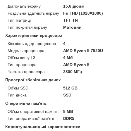
Діагональ екрану
15.6 дюйм
Роздільна здатність екрану
Full HD (1920×1080)
Тип матриці
TFT TN
Тип покриття екрану
Матовий
Характеристики процесора
Кількість ядер процесора
4
Модель процесора
AMD Ryzen 5 7520U
Об'єм кешу L3
4 Мб
Тип процесора
AMD Ryzen 5
Частота процесора
2800 МГц
Пристрої зберігання даних
Об'єм SSD
512 GB
Тип диска
SSD
Оперативна пам'ять
Об'єм оперативної пам'яті
8 MB
Тип оперативної пам'яті
DDR5
Користувальницькі характеристики