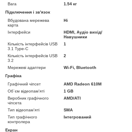
Вага
1.54 кг
Підключення і зв'язок
Вбудована мережева
Ні
карта
Інтерфейси
HDMI, Аудіо вихід/
Навушники
Кількість інтерфейсів USB
1
3.1 Type-C
Кількість інтерфейсів USB
2
3.2
Мережеві адаптери
Wi-Fi, Bluetooth
Графіка
Графічний чіпсет
AMD Radeon 610M
Об`єм відеопам'яті
1 GB
Виробник графічного
AMD/ATI
чіпсета
Тип відеопам'яті
SMA
Тип графічного
Інтегрований
контролера
Екран