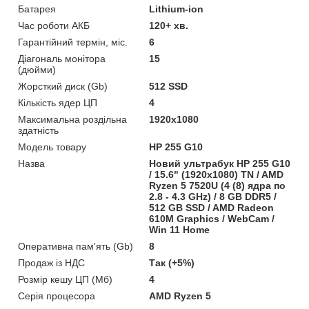
Батарея
Lithium-ion
Час роботи АКБ
120+ хв.
Гарантійний термін, міс.
6
Діагональ монітора
15
(дюйми)
Жорсткий диск (Gb)
512 SSD
Кількість ядер ЦП
4
Максимальна роздільна
1920x1080
здатність
Модель товару
HP 255 G10
Назва
Новий ультрабук HP 255 G10
/ 15.6" (1920x1080) TN / AMD
Ryzen 5 7520U (4 (8) ядра по
2.8 - 4.3 GHz) / 8 GB DDR5 /
512 GB SSD / AMD Radeon
610M Graphics / WebCam /
Win 11 Home
Оперативна пам'ять (Gb)
8
Продаж із НДС
Так (+5%)
Розмір кешу ЦП (Мб)
4
Серія процесора
AMD Ryzen 5