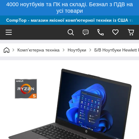
4000 ноутбуків та ПК на складі. Безнал з ПДВ на
усі товари
CompTop - магазин якісної комп'ютерної техніки із США та 
Комп'ютерна техніка
Ноутбуки
Б/В Ноутбуки Hewlett