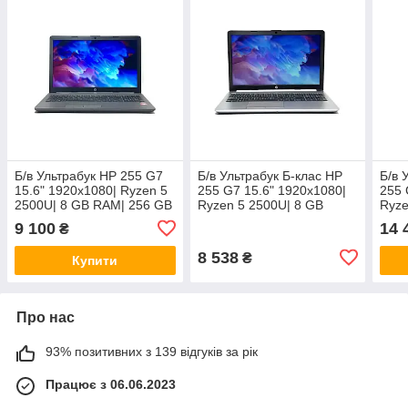
Б/в Ультрабук HP 255 G7
Б/в Ультрабук Б-клас HP
Б/в 
15.6" 1920x1080| Ryzen 5
255 G7 15.6" 1920x1080|
255 
2500U| 8 GB RAM| 256 GB
Ryzen 5 2500U| 8 GB
Ryze
SSD| Radeon Vega 8
RAM| 128 GB SSD|
RAM|
9 100
14 
₴
Radeon Vega 8
Rade
8 538
₴
Купити
Про нас
93% позитивних з 139 відгуків за рік
Працює з 06.06.2023