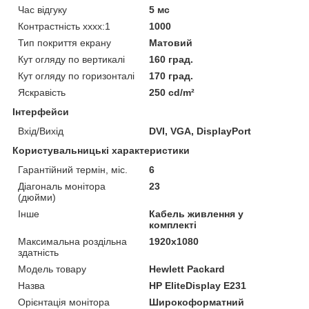
Час відгуку
5 мс
Контрастність хххх:1
1000
Тип покриття екрану
Матовий
Кут огляду по вертикалі
160 град.
Кут огляду по горизонталі
170 град.
Яскравість
250 cd/m²
Інтерфейси
Вхід/Вихід
DVI, VGA, DisplayPort
Користувальницькі характеристики
Гарантійний термін, міс.
6
Діагональ монітора
23
(дюйми)
Інше
Кабель живлення у
комплекті
Максимальна роздільна
1920x1080
здатність
Модель товару
Hewlett Packard
Назва
HP EliteDisplay E231
Орієнтація монітора
Широкоформатний