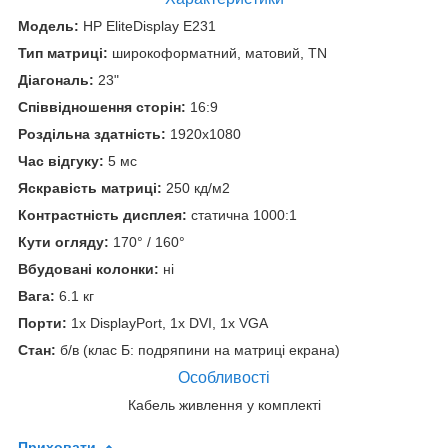
Модель:
HP EliteDisplay E231
Тип матриці:
широкоформатний, матовий, TN
Діагональ:
23"
Співвідношення сторін:
16:9
Роздільна здатність:
1920x1080
Час відгуку:
5 мс
Яскравість матриці:
250 кд/м2
Контрастність дисплея:
статична 1000:1
Кути огляду:
170° / 160°
Вбудовані колонки:
ні
Вага:
6.1 кг
Порти:
1x DisplayPort, 1x DVI, 1x VGA
Стан:
б/в (клас Б: подряпини на матриці екрана)
Особливості
Кабель живлення у комплекті
Приховати