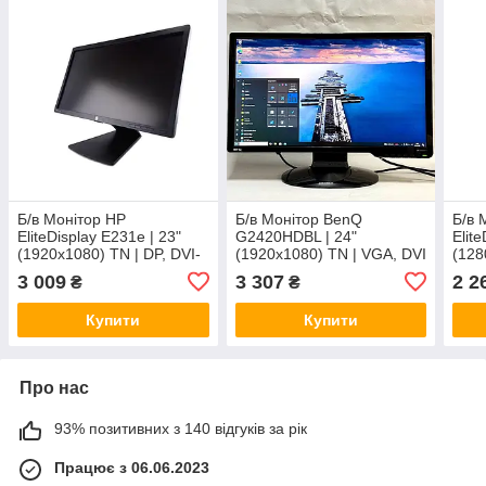
Б/в Монітор HP
Б/в Монітор BenQ
Б/в 
EliteDisplay E231e | 23"
G2420HDBL | 24"
Elite
(1920x1080) TN | DP, DVI-
(1920x1080) TN | VGA, DVI
(128
D, VGA, USB-Hub
| VESA 100x100 + Кабель
DVI,
3 009
3 307
2 2
₴
₴
живлення
Кабе
комп
Купити
Купити
Про нас
93% позитивних з 140 відгуків за рік
Працює з 06.06.2023