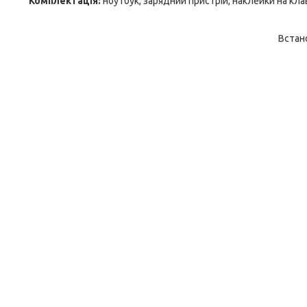
Комплектація:
ноутбук, зарядний пристрій, наклейки на кла
Встан