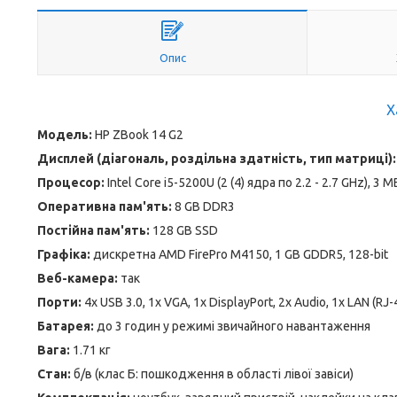
Опис
Х
Модель:
HP ZBook 14 G2
Дисплей (діагональ, роздільна здатність, тип матриці):
Процесор:
Intel Core i5-5200U (2 (4) ядра по 2.2 - 2.7 GHz), 3 
Оперативна пам'ять:
8 GB DDR3
Постійна пам'ять:
128 GB SSD
Графіка:
дискретна AMD FirePro M4150, 1 GB GDDR5, 128-bit
Веб-камера:
так
Порти:
4x USB 3.0, 1x VGA, 1x DisplayPort, 2x Audio, 1x LAN (RJ-
Батарея:
до 3 годин у режимі звичайного навантаження
Вага:
1.71 кг
Стан:
б/в (клас Б: пошкодження в області лівої завіси)