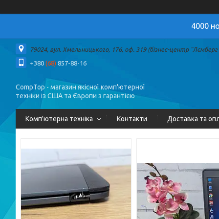
4000 но
79024, вул. Хмельницького, 176, оф. 319 (бізнес-центр "Лємберг")
+380
(68)
857-88-16
CompTop - магазин якісної комп'ютерної
техніки із США та Європи з гарантією
Комп'ютерна техніка
Контакти
Доставка та оп