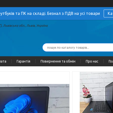
утбуків та ПК на складі. Безнал з ПДВ на усі товари
Ка
, Львівська обл., Львів, Україна
лата
Гарантія
Повернення та обмін
Про нас
Го