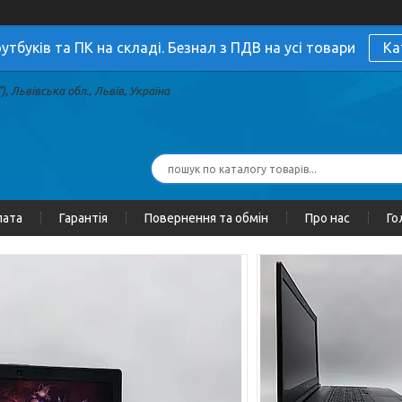
утбуків та ПК на складі. Безнал з ПДВ на усі товари
Ка
, Львівська обл., Львів, Україна
лата
Гарантія
Повернення та обмін
Про нас
Го