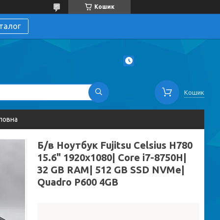
Кошик
талог
Кошик
ловна
Б/в Ноутбук Fujitsu Celsius H780
15.6" 1920x1080| Core i7-8750H|
32 GB RAM| 512 GB SSD NVMe|
Quadro P600 4GB