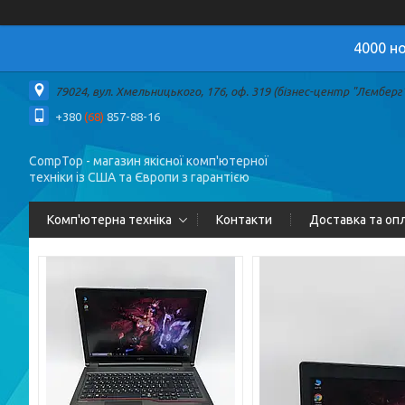
4000 но
79024, вул. Хмельницького, 176, оф. 319 (бізнес-центр "Лємберг")
+380
(68)
857-88-16
CompTop - магазин якісної комп'ютерної
техніки із США та Європи з гарантією
Комп'ютерна техніка
Контакти
Доставка та оп