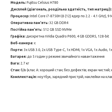
Модель:
Fujitsu Celsius H780
Дисплей (діагональ, роздільна здатність, тип матриці):
Процесор:
Intel Core i7-8750H (6 (12) ядер по 2.2 - 4.1 GHz), 
Оперативна пам'ять:
32 GB DDR4
Постійна пам'ять:
512 GB SSD NVMe
Графіка:
дискретна nVidia Quadro P600, 4 GB GDDR5, 128-bit
Веб-камера:
є
Порти:
3x USB 3.0, 2x USB Type-C, 1x HDMI, 1x VGA, 1x Audio, 1x
Батарея:
до 5 годин у режимі звичайного навантаження
Вага:
2.7 кг
Стан:
б/в (клас А: хороший стан; без дефектів; екран чистий;
Комплектація:
ноутбук, зарядний пристрій, наклейки на кла