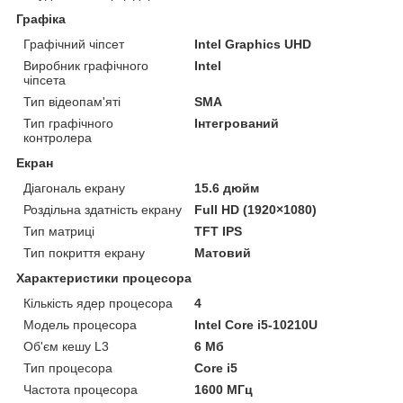
Графіка
Графічний чіпсет
Intel Graphics UHD
Виробник графічного
Intel
чіпсета
Тип відеопам'яті
SMA
Тип графічного
Інтегрований
контролера
Екран
Діагональ екрану
15.6 дюйм
Роздільна здатність екрану
Full HD (1920×1080)
Тип матриці
TFT IPS
Тип покриття екрану
Матовий
Характеристики процесора
Кількість ядер процесора
4
Модель процесора
Intel Core i5-10210U
Об'єм кешу L3
6 Мб
Тип процесора
Core i5
Частота процесора
1600 МГц