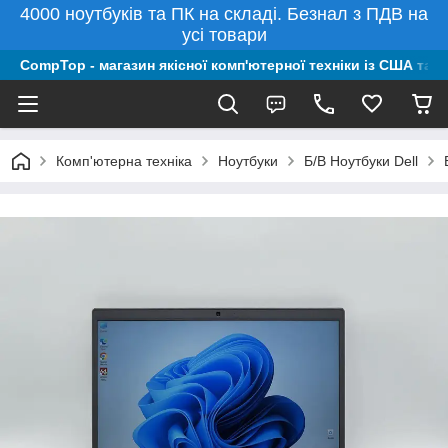
4000 ноутбуків та ПК на складі. Безнал з ПДВ на
усі товари
CompTop - магазин якісної комп'ютерної техніки із США та 
Комп'ютерна техніка
Ноутбуки
Б/В Ноутбуки Dell