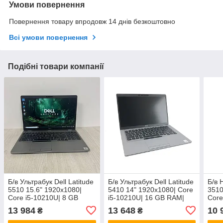
Умови повернення
Повернення товару впродовж 14 днів безкоштовно
Всі умови повернення
Подібні товари компанії
Б/в Ультрабук Dell Latitude
Б/в Ультрабук Dell Latitude
Б/в 
5510 15.6" 1920x1080|
5410 14" 1920x1080| Core
3510
Core i5-10210U| 8 GB
i5-10210U| 16 GB RAM|
Core
RAM| 256 GB SSD| UHD
240 GB SSD| UHD
RAM
13 984
13 648
10 
₴
₴