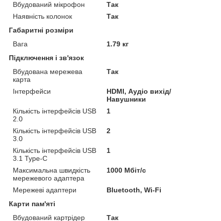
Вбудований мікрофон
Так
Наявність колонок
Так
Габаритні розміри
Вага
1.79 кг
Підключення і зв'язок
Вбудована мережева
Так
карта
Інтерфейси
HDMI, Аудіо вихід/
Навушники
Кількість інтерфейсів USB
1
2.0
Кількість інтерфейсів USB
2
3.0
Кількість інтерфейсів USB
1
3.1 Type-C
Максимальна швидкість
1000 Мбіт/с
мережевого адаптера
Мережеві адаптери
Bluetooth, Wi-Fi
Карти пам'яті
Вбудований картрідер
Так