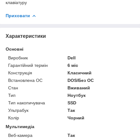
клавіатуру
Приховати
Характеристики
Основні
Виробник
Dell
Гарантійний термін
6 міс
Конструкція
Класичний
Встановлена ОС
DOS/Без ОС
Стан
Вживаний
Тип
Ноутбук
Тип накопичувача
SSD
Ультрабук
Так
Колір
Чорний
Мультимедіа
Веб-камера
Так