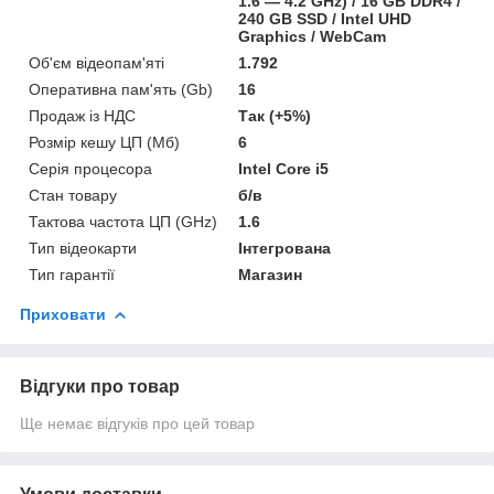
1.6 — 4.2 GHz) / 16 GB DDR4 /
240 GB SSD / Intel UHD
Graphics / WebCam
Об'єм відеопам'яті
1.792
Оперативна пам'ять (Gb)
16
Продаж із НДС
Так (+5%)
Розмір кешу ЦП (Мб)
6
Серія процесора
Intel Core i5
Стан товару
б/в
Тактова частота ЦП (GHz)
1.6
Тип відеокарти
Інтегрована
Тип гарантії
Магазин
Приховати
Відгуки про товар
Ще немає відгуків про цей товар