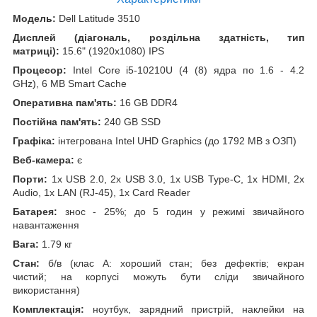
Модель:
Dell Latitude 3510
Дисплей (діагональ, роздільна здатність, тип
матриці):
15.6" (1920x1080) IPS
Процесор:
Intel Core i5-10210U (4 (8) ядра по 1.6 - 4.2
GHz), 6 MB Smart Cache
Оперативна пам'ять:
16 GB DDR4
Постійна пам'ять:
240 GB SSD
Графіка:
інтегрована Intel UHD Graphics (до 1792 MB з ОЗП)
Веб-камера:
є
Порти:
1x USB 2.0, 2x USB 3.0, 1x USB Type-C, 1x HDMI, 2x
Audio, 1x LAN (RJ-45), 1x Card Reader
Батарея:
знос - 25%; до 5 годин у режимі звичайного
навантаження
Вага:
1.79 кг
Стан:
б/в (клас А: хороший стан; без дефектів; екран
чистий; на корпусі можуть бути сліди звичайного
використання)
Комплектація:
ноутбук, зарядний пристрій, наклейки на