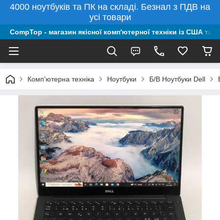
4000 ноутбуків та ПК на складі. Безнал з ПДВ на
усі товари
CompTop - магазин якісної комп'ютерної техніки із США та 
Комп'ютерна техніка
Ноутбуки
Б/В Ноутбуки Dell