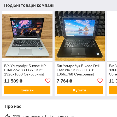
Подібні товари компанії
Б/в Ультрабук Б-клас HP
Б/в Ультрабук Б-клас Dell
Б/в 
EliteBook 830 G5 13.3"
Latitude 13 3380 13.3"
9360
1920x1080 Сенсорний|
1366x768 Сенсорний|
Core
Core i7-8650U| 16 GB
Core i3-6006U| 8 GB RAM|
240 
11 589
7 764
11 
₴
₴
RAM| 512 GB SSD| UHD
128 GB SSD| HD 520
620
Купити
Купити
Про нас
93% позитивних з 138 відгуків за рік