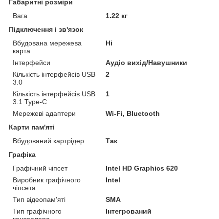
Габаритні розміри
Вага
1.22 кг
Підключення і зв'язок
Вбудована мережева
Ні
карта
Інтерфейси
Аудіо вихід/Навушники
Кількість інтерфейсів USB
2
3.0
Кількість інтерфейсів USB
1
3.1 Type-C
Мережеві адаптери
Wi-Fi, Bluetooth
Карти пам'яті
Вбудований картрідер
Так
Графіка
Графічний чіпсет
Intel HD Graphics 620
Виробник графічного
Intel
чіпсета
Тип відеопам'яті
SMA
Тип графічного
Інтегрований
контролера