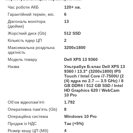
Час роботи АКБ
120+ хв.
Гарантійний термін, міс.
6
Діагональ монітора
13
(дюйми)
Жорсткий диск (Gb)
512 SSD
Кількість ядер ЦП
2
Максимальна роздільна
3200x1800
здатність
Модель товару
Dell XPS 13 9360
Назва
Ультрабук Б-клас Dell XPS 13
9360 / 13.3" (3200x1800) IPS
Touch / Intel Core i7-7500U (2
(4) ядра по 2.7 — 3.5 GHz) / 8
GB DDR4 / 512 GB SSD / Intel
HD Graphics 620 / WebCam
10 Pro
Об'єм відеопам'яті
1.792
Оперативна пам'ять (Gb)
8
Операційна система
Windows 10 Pro
Продаж із НДС
Так (+5%)
Розмір кешу ЦП (Мб)
4