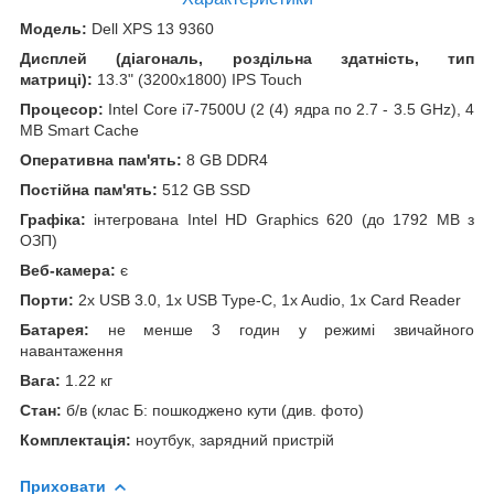
Модель:
Dell XPS 13 9360
Дисплей (діагональ, роздільна здатність, тип
матриці):
13.3" (3200x1800) IPS Touch
Процесор:
Intel Core i7-7500U (2 (4) ядра по 2.7 - 3.5 GHz), 4
MB Smart Cache
Оперативна пам'ять:
8 GB DDR4
Постійна пам'ять:
512 GB SSD
Графіка:
інтегрована Intel HD Graphics 620 (до 1792 MB з
ОЗП)
Веб-камера:
є
Порти:
2x USB 3.0, 1x USB Type-C, 1x Audio, 1x Card Reader
Батарея:
не менше 3 годин у режимі звичайного
навантаження
Вага:
1.22 кг
Стан:
б/в (клас Б: пошкоджено кути (див. фото)
Комплектація:
ноутбук, зарядний пристрій
Приховати