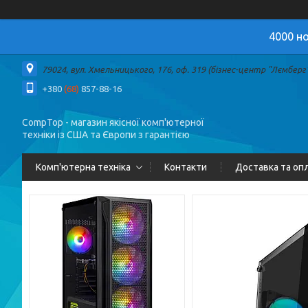
4000 но
79024, вул. Хмельницького, 176, оф. 319 (бізнес-центр "Лємберг")
+380
(68)
857-88-16
CompTop - магазин якісної комп'ютерної
техніки із США та Європи з гарантією
Комп'ютерна техніка
Контакти
Доставка та оп