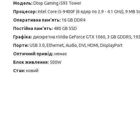
Модель:
Dtop Gaming i593 Tower
Процесор:
Intel Core i5-9400F (6 ядер по 2.9 - 4.1 GHz), 9 MB 
Оперативна пам'ять:
16 GB DDR4
Постійна пам'ять:
480 GB SSD
Графіка:
дискретна nVidia GeForce GTX 1060, 3 GB GDDR5, 192
Порти:
USB 3.0, Ethernet, Audio, DVI, HDMI, DisplayPort
Оптичний привід:
немає
Блок живлення:
500W
Стан:
новий