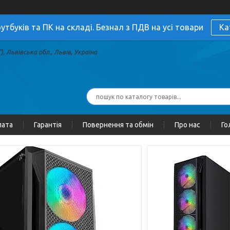
утбуків та ПК на складі. Безнал з ПДВ на усі товари
Ка
, Львівська обл., Львів, Україна
лата
Гарантія
Повернення та обмін
Про нас
Го