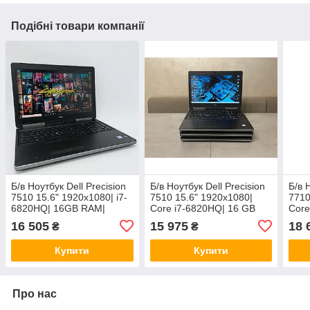
Подібні товари компанії
Б/в Ноутбук Dell Precision
Б/в Ноутбук Dell Precision
Б/в 
7510 15.6" 1920x1080| i7-
7510 15.6" 1920x1080|
7710
6820HQ| 16GB RAM|
Core i7-6820HQ| 16 GB
Core
256GB SSD+500GB HDD|
RAM| 500 GB SSD| Quadro
RAM|
16 505
15 975
18 
₴
₴
Quadro M2000M 4GB
M2000M 4GB
M30
Купити
Купити
Про нас