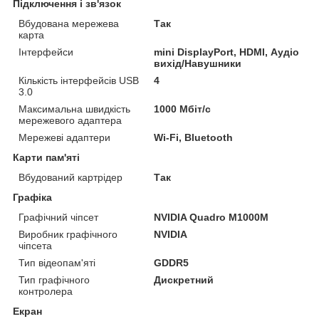
Підключення і зв'язок
Вбудована мережева
Так
карта
Інтерфейси
mini DisplayPort, HDMI, Аудіо
вихід/Навушники
Кількість інтерфейсів USB
4
3.0
Максимальна швидкість
1000 Мбіт/с
мережевого адаптера
Мережеві адаптери
Wi-Fi, Bluetooth
Карти пам'яті
Вбудований картрідер
Так
Графіка
Графічний чіпсет
NVIDIA Quadro M1000M
Виробник графічного
NVIDIA
чіпсета
Тип відеопам'яті
GDDR5
Тип графічного
Дискретний
контролера
Екран