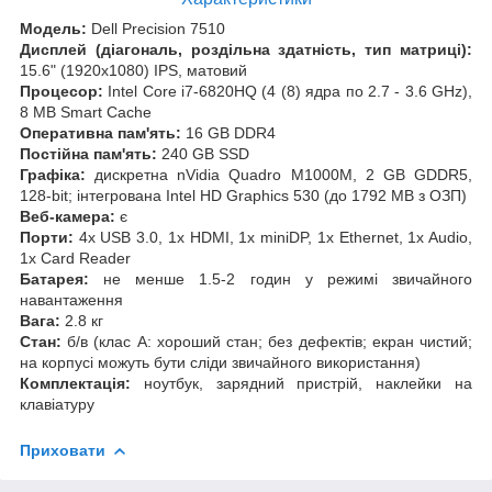
Модель:
Dell Precision 7510
Дисплей (діагональ, роздільна здатність, тип матриці):
15.6" (1920x1080) IPS, матовий
Процесор:
Intel Core i7-6820HQ (4 (8) ядра по 2.7 - 3.6 GHz),
8 MB Smart Cache
Оперативна пам'ять:
16 GB DDR4
Постійна пам'ять:
240 GB SSD
Графіка:
дискретна nVidia Quadro M1000M, 2 GB GDDR5,
128-bit; інтегрована Intel HD Graphics 530 (до 1792 MB з ОЗП)
Веб-камера:
є
Порти:
4x USB 3.0, 1x HDMI, 1x miniDP, 1x Ethernet, 1x Audio,
1x Card Reader
Батарея:
не менше 1.5-2 годин у режимі звичайного
навантаження
Вага:
2.8 кг
Стан:
б/в (клас А: хороший стан; без дефектів; екран чистий;
на корпусі можуть бути сліди звичайного використання)
Комплектація:
ноутбук, зарядний пристрій, наклейки на
клавіатуру
Приховати