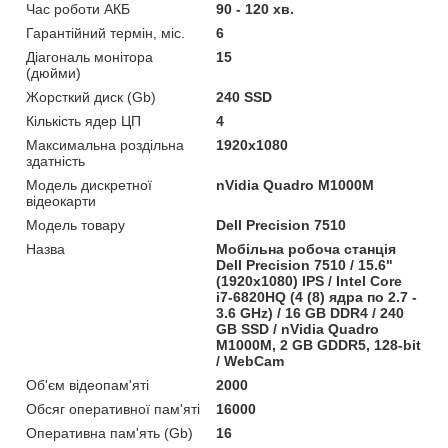
Час роботи АКБ
90 - 120 хв.
Гарантійний термін, міс.
6
Діагональ монітора
15
(дюйми)
Жорсткий диск (Gb)
240 SSD
Кількість ядер ЦП
4
Максимальна роздільна
1920x1080
здатність
Модель дискретної
nVidia Quadro M1000M
відеокарти
Модель товару
Dell Precision 7510
Назва
Мобільна робоча станція
Dell Precision 7510 / 15.6"
(1920x1080) IPS / Intel Core
i7-6820HQ (4 (8) ядра по 2.7 -
3.6 GHz) / 16 GB DDR4 / 240
GB SSD / nVidia Quadro
M1000M, 2 GB GDDR5, 128-bit
/ WebCam
Об'єм відеопам'яті
2000
Обсяг оперативної пам'яті
16000
Оперативна пам'ять (Gb)
16