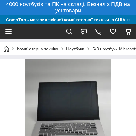
4000 ноутбуків та ПК на складі. Безнал з ПДВ на
усі товари
CompTop - магазин якісної комп'ютерної техніки із США та 
Комп'ютерна техніка
Ноутбуки
Б/В ноутбуки Microsof