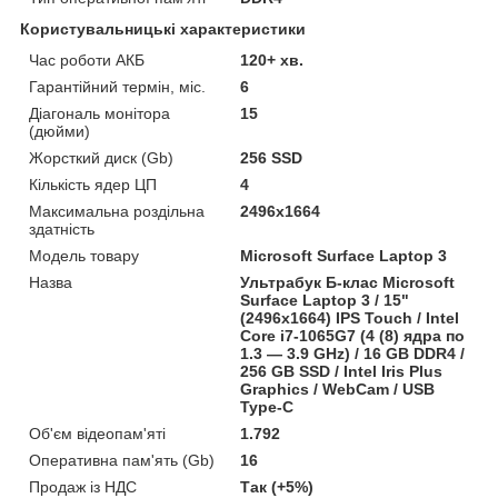
Користувальницькі характеристики
Час роботи АКБ
120+ хв.
Гарантійний термін, міс.
6
Діагональ монітора
15
(дюйми)
Жорсткий диск (Gb)
256 SSD
Кількість ядер ЦП
4
Максимальна роздільна
2496x1664
здатність
Модель товару
Microsoft Surface Laptop 3
Назва
Ультрабук Б-клас Microsoft
Surface Laptop 3 / 15"
(2496x1664) IPS Touch / Intel
Core i7-1065G7 (4 (8) ядра по
1.3 — 3.9 GHz) / 16 GB DDR4 /
256 GB SSD / Intel Iris Plus
Graphics / WebCam / USB
Type-C
Об'єм відеопам'яті
1.792
Оперативна пам'ять (Gb)
16
Продаж із НДС
Так (+5%)