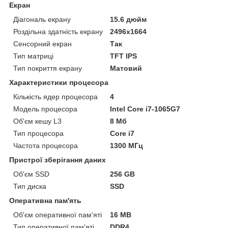
Екран
Діагональ екрану
15.6 дюйм
Роздільна здатність екрану
2496x1664
Сенсорний екран
Так
Тип матриці
TFT IPS
Тип покриття екрану
Матовий
Характеристики процесора
Кількість ядер процесора
4
Модель процесора
Intel Core i7-1065G7
Об'єм кешу L3
8 Мб
Тип процесора
Core i7
Частота процесора
1300 МГц
Пристрої зберігання даних
Об'єм SSD
256 GB
Тип диска
SSD
Оперативна пам'ять
Об'єм оперативної пам'яті
16 MB
Тип оперативної пам'яті
DDR4