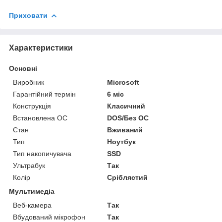
Приховати
Характеристики
Основні
Виробник
Microsoft
Гарантійний термін
6 міс
Конструкція
Класичний
Встановлена ОС
DOS/Без ОС
Стан
Вживаний
Тип
Ноутбук
Тип накопичувача
SSD
Ультрабук
Так
Колір
Сріблястий
Мультимедіа
Веб-камера
Так
Вбудований мікрофон
Так