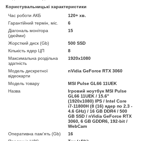
Користувальницькі характеристики
Час роботи АКБ
120+ хв.
Гарантійний термін, міс.
6
Діагональ монітора
15
(дюйми)
Жорсткий диск (Gb)
500 SSD
Кількість ядер ЦП
8
Максимальна роздільна
1920x1080
здатність
Модель дискретної
nVidia GeForce RTX 3060
відеокарти
Модель товару
MSI Pulse GL66 11UEK
Назва
Ігровий ноутбук MSI Pulse
GL66 11UEK / 15.6"
(1920x1080) IPS / Intel Core
i7-11800H (8 (16) ядeр по 2.3 -
4.6 GHz) / 16 GB DDR4 / 500
GB SSD / nVidia GeForce RTX
3060, 6 GB GDDR6, 192-bit /
WebCam
Оперативна пам'ять (Gb)
16