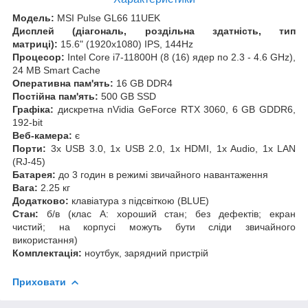
Модель:
MSI Pulse GL66 11UEK
Дисплей (діагональ, роздільна здатність, тип
матриці):
15.6" (1920x1080) IPS, 144Hz
Процесор:
Intel Core i7-11800H (8 (16) ядeр по 2.3 - 4.6 GHz),
24 MB Smart Cache
Оперативна пам'ять:
16 GB DDR4
Постійна пам'ять:
500 GB SSD
Графіка:
дискретна nVidia GeForce RTX 3060, 6 GB GDDR6,
192-bit
Веб-камера:
є
Порти:
3x USB 3.0, 1x USB 2.0, 1x HDMI, 1x Audio, 1x LAN
(RJ-45)
Батарея:
до 3 годин в режимі звичайного навантаження
Вага:
2.25 кг
Додатково:
клавіатура з підсвіткою (BLUE)
Стан:
б/в (клас А: хороший стан; без дефектів; екран
чистий; на корпусі можуть бути сліди звичайного
використання)
Комплектація:
ноутбук, зарядний пристрій
Приховати