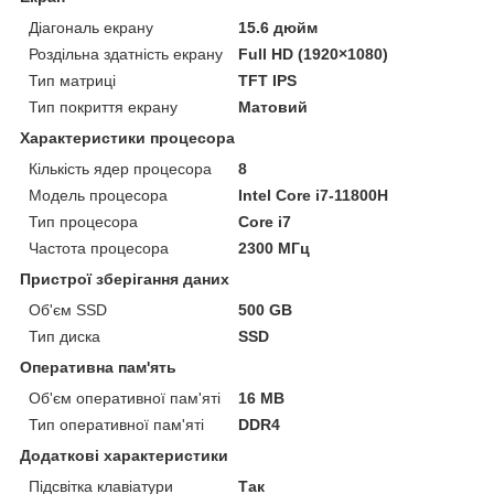
Діагональ екрану
15.6 дюйм
Роздільна здатність екрану
Full HD (1920×1080)
Тип матриці
TFT IPS
Тип покриття екрану
Матовий
Характеристики процесора
Кількість ядер процесора
8
Модель процесора
Intel Core i7-11800H
Тип процесора
Core i7
Частота процесора
2300 МГц
Пристрої зберігання даних
Об'єм SSD
500 GB
Тип диска
SSD
Оперативна пам'ять
Об'єм оперативної пам'яті
16 MB
Тип оперативної пам'яті
DDR4
Додаткові характеристики
Підсвітка клавіатури
Так