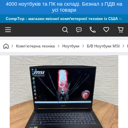
4000 ноутбуків та ПК на складі. Безнал з ПДВ на
усі товари
CompTop - магазин якісної комп'ютерної техніки із США та 
Комп'ютерна техніка
Ноутбуки
Б/В Ноутбуки MSI