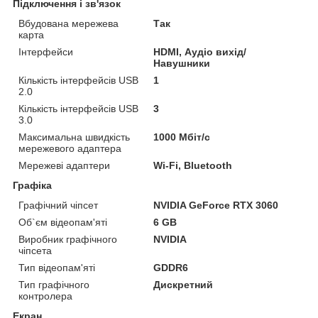
Підключення і зв'язок
Вбудована мережева
Так
карта
Інтерфейси
HDMI, Аудіо вихід/
Навушники
Кількість інтерфейсів USB
1
2.0
Кількість інтерфейсів USB
3
3.0
Максимальна швидкість
1000 Мбіт/с
мережевого адаптера
Мережеві адаптери
Wi-Fi, Bluetooth
Графіка
Графічний чіпсет
NVIDIA GeForce RTX 3060
Об`єм відеопам'яті
6 GB
Виробник графічного
NVIDIA
чіпсета
Тип відеопам'яті
GDDR6
Тип графічного
Дискретний
контролера
Екран