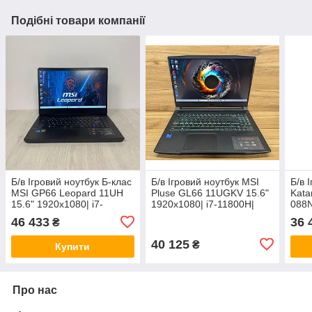
Подібні товари компанії
Б/в Ігровий ноутбук Б-клас
Б/в Ігровий ноутбук MSI
Б/в 
MSI GP66 Leopard 11UH
Pluse GL66 11UGKV 15.6"
Kata
15.6" 1920x1080| i7-
1920x1080| i7-11800H|
088N
11800H| 16GB RAM|
16GB RAM| 512GB SSD|
i7-1
46 433
36 
₴
256GB SSD| RTX 3080
RTX 3070 8GB
100
8GB
6GB
40 125
₴
Купити
Про нас