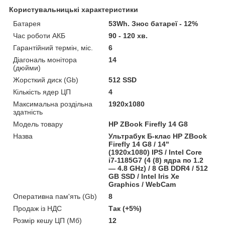
Користувальницькі характеристики
Батарея
53Wh. Знос батареї - 12%
Час роботи АКБ
90 - 120 хв.
Гарантійний термін, міс.
6
Діагональ монітора
14
(дюйми)
Жорсткий диск (Gb)
512 SSD
Кількість ядер ЦП
4
Максимальна роздільна
1920x1080
здатність
Модель товару
HP ZBook Firefly 14 G8
Назва
Ультрабук Б-клас HP ZBook
Firefly 14 G8 / 14"
(1920x1080) IPS / Intel Core
i7-1185G7 (4 (8) ядра по 1.2
— 4.8 GHz) / 8 GB DDR4 / 512
GB SSD / Intel Iris Xe
Graphics / WebCam
Оперативна пам'ять (Gb)
8
Продаж із НДС
Так (+5%)
Розмір кешу ЦП (Мб)
12