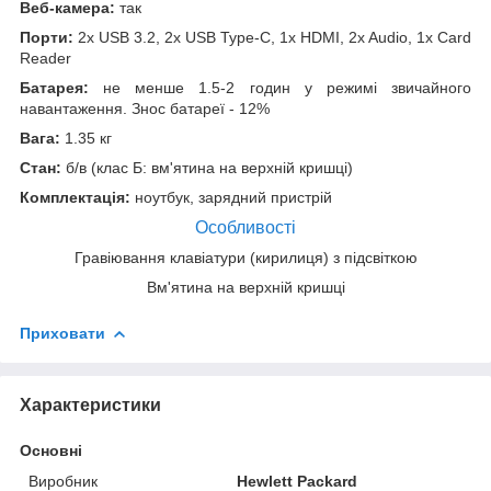
Веб-камера:
так
Порти:
2x USB 3.2, 2x USB Type-C, 1x HDMI, 2x Audio, 1x Card
Reader
Батарея:
не менше 1.5-2 годин у режимі звичайного
навантаження. Знос батареї - 12%
Вага:
1.35 кг
Стан:
б/в (клас Б: вм'ятина на верхній кришці)
Комплектація:
ноутбук, зарядний пристрій
Особливості
Гравіювання клавіатури (кирилиця) з підсвіткою
Вм'ятина на верхній кришці
Приховати
Характеристики
Основні
Виробник
Hewlett Packard