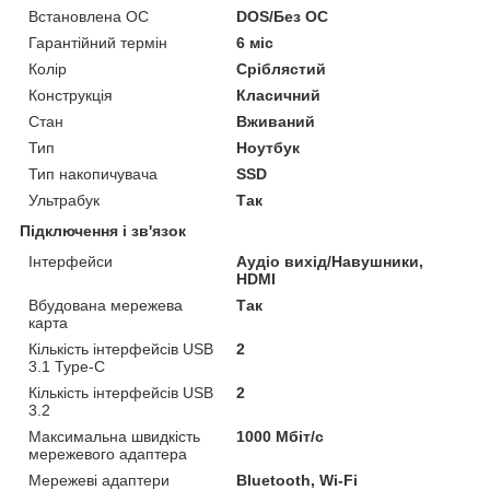
Встановлена ОС
DOS/Без ОС
Гарантійний термін
6 міс
Колір
Сріблястий
Конструкція
Класичний
Стан
Вживаний
Тип
Ноутбук
Тип накопичувача
SSD
Ультрабук
Так
Підключення і зв'язок
Інтерфейси
Аудіо вихід/Навушники,
HDMI
Вбудована мережева
Так
карта
Кількість інтерфейсів USB
2
3.1 Type-C
Кількість інтерфейсів USB
2
3.2
Максимальна швидкість
1000 Мбіт/с
мережевого адаптера
Мережеві адаптери
Bluetooth, Wi-Fi