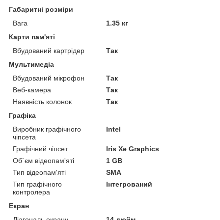
Габаритні розміри
Вага
1.35 кг
Карти пам'яті
Вбудований картрідер
Так
Мультимедіа
Вбудований мікрофон
Так
Веб-камера
Так
Наявність колонок
Так
Графіка
Виробник графічного
Intel
чіпсета
Графічний чіпсет
Iris Xe Graphics
Об`єм відеопам'яті
1 GB
Тип відеопам'яті
SMA
Тип графічного
Інтегрований
контролера
Екран
Діагональ екрану
14 дюйм