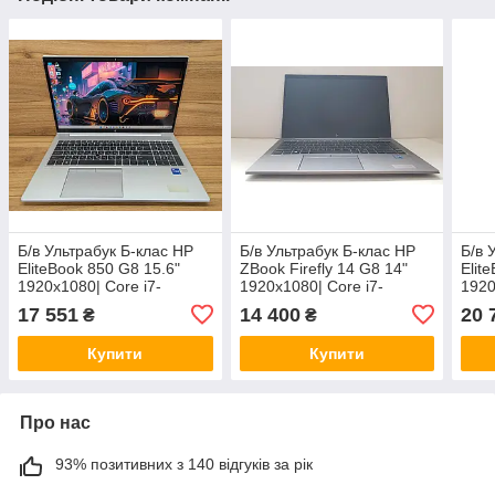
Б/в Ультрабук Б-клас HP
Б/в Ультрабук Б-клас HP
Б/в 
EliteBook 850 G8 15.6"
ZBook Firefly 14 G8 14"
Elit
1920x1080| Core i7-
1920x1080| Core i7-
1920
1185G7| 16 GB RAM| 512
1185G7| 16 GB RAM| 512
1185
17 551
14 400
20 
₴
₴
GB SSD| Iris Xe
GB SSD| Iris Xe
GB S
Купити
Купити
Про нас
93% позитивних з 140 відгуків за рік