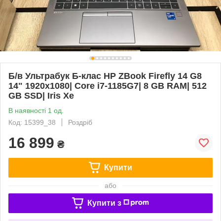
Б/в Ультрабук Б-клас HP ZBook Firefly 14 G8
14" 1920x1080| Core i7-1185G7| 8 GB RAM| 512
GB SSD| Iris Xe
В наявності 1 од.
Код: 15399_38
Роздріб
16 899
₴
Купити
або
Купити з