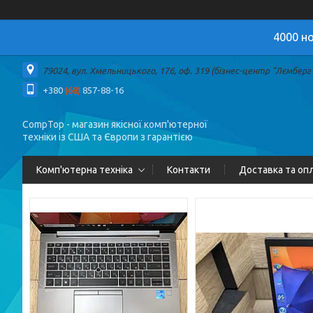
4000 но
79024, вул. Хмельницького, 176, оф. 319 (бізнес-центр "Лємберг")
+380
(68)
857-88-16
CompTop - магазин якісної комп'ютерної
техніки із США та Європи з гарантією
Комп'ютерна техніка
Контакти
Доставка та оп