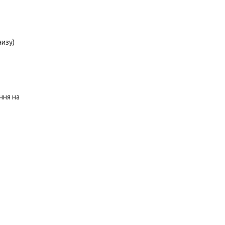
низу)
ння на