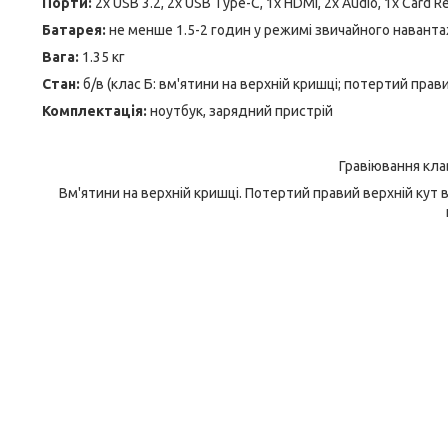
Порти:
2x USB 3.2, 2x USB Type-C, 1x HDMI, 2x Audio, 1x Card R
Батарея:
не менше 1.5-2 годин у режимі звичайного наванта
Вага:
1.35 кг
Стан:
б/в (клас Б: вм'ятини на верхній кришці; потертий пра
Комплектація:
ноутбук, зарядний пристрій
Гравіювання кла
Вм'ятини на верхній кришці. Потертий правий верхній кут