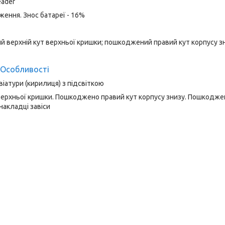
eader
ження. Знос батареї - 16%
вий верхній кут верхньої кришки; пошкоджений правий кут корпусу з
Особливості
віатури (кирилиця) з підсвіткою
 верхньої кришки. Пошкоджено правий кут корпусу знизу. Пошкодже
накладці завіси