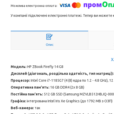
У компанії підключені електронні платежі. Тепер ви можете
Опис
Х
Модель:
HP ZBook Firefly 14 G8
Дисплей (діагональ, роздільна здатність, тип матриці):
Процесор:
Intel Core i7-1185G7 (4 (8) ядра по 1.2 - 4.8 GHz), 
Оперативна пам'ять:
16 GB DDR4 (2x 8 GB)
Постійна пам'ять:
512 GB SSD (Samsung MZVLB512HBJQ-000
Графіка:
інтегрована Intel Iris Xe Graphics (до 1792 MB з ОЗП)
Веб-камера:
так