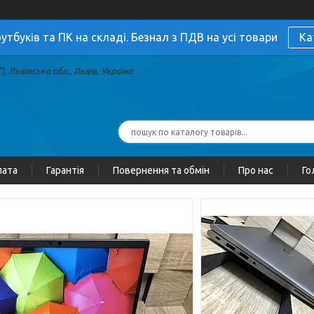
утбуків та ПК на складі. Безнал з ПДВ на усі товари
Ка
, Львівська обл., Львів, Україна
лата
Гарантія
Повернення та обмін
Про нас
Го