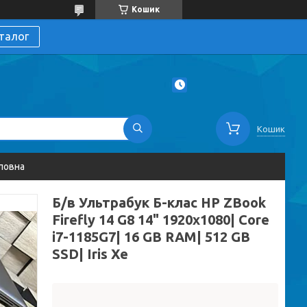
Кошик
талог
Кошик
ловна
Б/в Ультрабук Б-клас HP ZBook
Firefly 14 G8 14" 1920x1080| Core
i7-1185G7| 16 GB RAM| 512 GB
SSD| Iris Xe