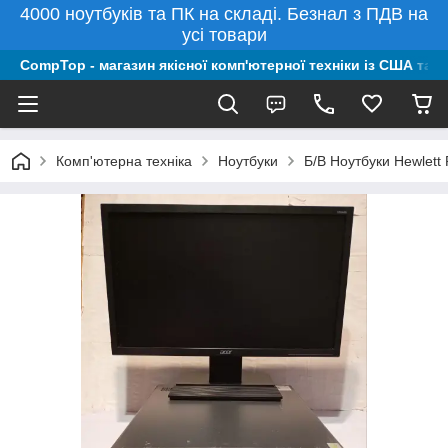
4000 ноутбуків та ПК на складі. Безнал з ПДВ на
усі товари
CompTop - магазин якісної комп'ютерної техніки із США та 
Комп'ютерна техніка
Ноутбуки
Б/В Ноутбуки Hewlett