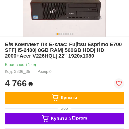
Б/в Комплект ПК Б-клас: Fujitsu Esprimo E700
SFF| i5-2400| 8GB RAM| 500GB HDD| HD
2000+Acer V226HQL| 22" 1920x1080
В наявності 1 од.
Код: 3336_35
Роздріб
4 766
₴
Купити
або
Купити з