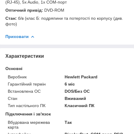
(RJ-45), 5x Audio, 1x COM-порт
Оптичний привід:
DVD-ROM
Стан:
б/в (клас Б: подряпини та потертості по корпусу (див.
фото)
Приховати
Характеристики
Основні
Виробник
Hewlett Packard
Гарантійний термін
6 міс
Встановлена ОС
DOS/Без ОС
Стан
Вживаний
Тип настільного ПК
Класичний ПК
Підключення і зв'язок
Вбудована мережева
Так
карта