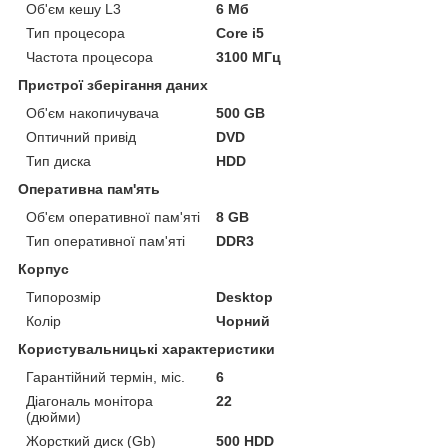
Об'єм кешу L3
6 Мб
Тип процесора
Core i5
Частота процесора
3100 МГц
Пристрої зберігання даних
Об'єм накопичувача
500 GB
Оптичний привід
DVD
Тип диска
HDD
Оперативна пам'ять
Об'єм оперативної пам'яті
8 GB
Тип оперативної пам'яті
DDR3
Корпус
Типорозмір
Desktop
Колір
Чорний
Користувальницькі характеристики
Гарантійний термін, міс.
6
Діагональ монітора
22
(дюйми)
Жорсткий диск (Gb)
500 HDD