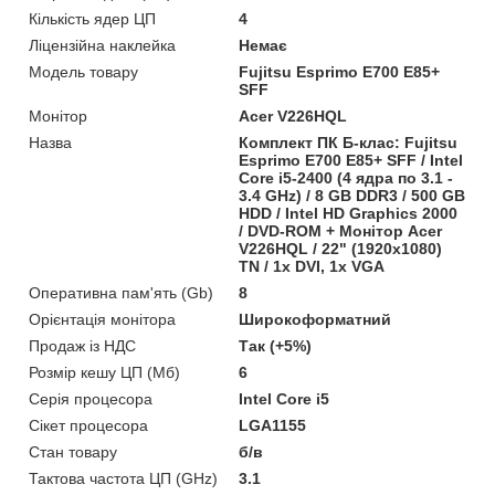
Кількість ядер ЦП
4
Ліцензійна наклейка
Немає
Модель товару
Fujitsu Esprimo E700 E85+
SFF
Монітор
Acer V226HQL
Назва
Комплект ПК Б-клас: Fujitsu
Esprimo E700 E85+ SFF / Intel
Core i5-2400 (4 ядра по 3.1 -
3.4 GHz) / 8 GB DDR3 / 500 GB
HDD / Intel HD Graphics 2000
/ DVD-ROM + Монітор Acer
V226HQL / 22" (1920x1080)
TN / 1x DVI, 1x VGA
Оперативна пам'ять (Gb)
8
Орієнтація монітора
Широкоформатний
Продаж із НДС
Так (+5%)
Розмір кешу ЦП (Мб)
6
Серія процесора
Intel Core i5
Сікет процесора
LGA1155
Стан товару
б/в
Тактова частота ЦП (GHz)
3.1