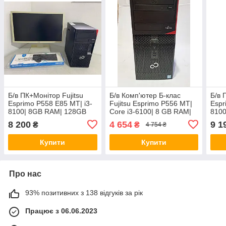
Б/в ПК+Монітор Fujitsu
Б/в Комп'ютер Б-клас
Б/в 
Esprimo P558 E85 MT| i3-
Fujitsu Esprimo P556 MT|
Espr
8100| 8GB RAM| 128GB
Core i3-6100| 8 GB RAM|
810
SSD+500GB HDD| UHD
500 GB HDD| HD 530
SSD
8 200
4 654
9 1
₴
₴
4 754 ₴
630+Б-клас Acer B246HL
630+
24" 1920x1080
24" 
Купити
Купити
Про нас
93% позитивних з 138 відгуків за рік
Працює з 06.06.2023