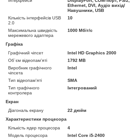
Інтерфейси
DisplayPort, COM-порт, PS/2,
Ethernet, DVI, Аудіо вихід/
Навушники, USB
Кількість інтерфейсів USB
10
2.0
Максимальна швидкість
1000 Мбіт/с
мережевого адаптера
Графіка
Графічний чіпсет
Intel HD Graphics 2000
Об`єм відеопам'яті
1792 MB
Виробник графічного
Intel
чіпсета
Тип відеопам'яті
SMA
Тип графічного
Інтегрований
контролера
Екран
Діагональ екрану
22 дюйм
Характеристики процесора
Кількість ядер процесора
4
Модель процесора
Intel Core i5-2400