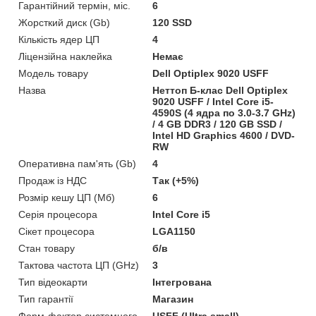
Гарантійний термін, міс.
6
Жорсткий диск (Gb)
120 SSD
Кількість ядер ЦП
4
Ліцензійна наклейка
Немає
Модель товару
Dell Optiplex 9020 USFF
Назва
Неттоп Б-клас Dell Optiplex
9020 USFF / Intel Core i5-
4590S (4 ядра по 3.0-3.7 GHz)
/ 4 GB DDR3 / 120 GB SSD /
Intel HD Graphics 4600 / DVD-
RW
Оперативна пам'ять (Gb)
4
Продаж із НДС
Так (+5%)
Розмір кешу ЦП (Мб)
6
Серія процесора
Intel Core i5
Сікет процесора
LGA1150
Стан товару
б/в
Тактова частота ЦП (GHz)
3
Тип відеокарти
Інтегрована
Тип гарантії
Магазин
Форм-фактор системного
USFF (Ultra small)