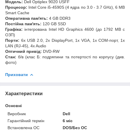
Модель:
Dell Optiplex 9020 USFF
Процесор:
Intel Core i5-4590S (4 ядра по 3.0 - 3.7 GHz), 6 MB
Smart Cache
Оперативна пам'ять:
4 GB DDR3
Постійна пам'ять:
120 GB SSD
Графіка:
інтегрована Intel HD Graphics 4600 (до 1792 MB с
ОЗП)
Порти:
6x USB 2.0, 2x DisplayPort, 1x VGA, 1x COM-порт, 1x
LAN (RJ-45), 4x Audio
Оптичний привід:
DVD-RW
Стан:
б/в (клас Б: подряпини та потертості по корпусу (див.
фото)
Приховати
Характеристики
Основні
Виробник
Dell
Гарантійний термін
6 міс
Встановлена ОС
DOS/Без ОС