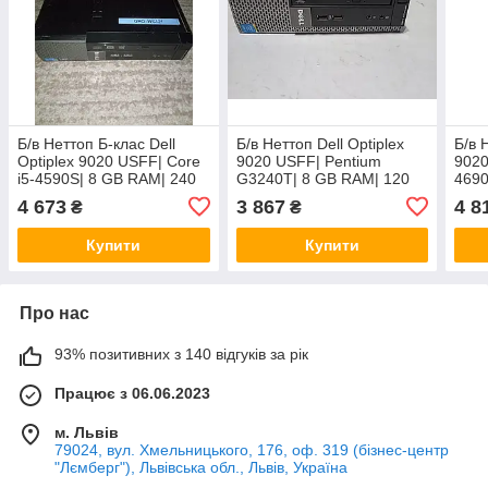
Б/в Неттоп Б-клас Dell
Б/в Неттоп Dell Optiplex
Б/в 
Optiplex 9020 USFF| Core
9020 USFF| Pentium
9020
i5-4590S| 8 GB RAM| 240
G3240T| 8 GB RAM| 120
4690
GB SSD| HD 4600
GB SSD| HD
SSD|
4 673
3 867
4 8
₴
₴
Купити
Купити
Про нас
93% позитивних з 140 відгуків за рік
Працює з 06.06.2023
м. Львів
79024, вул. Хмельницького, 176, оф. 319 (бізнес-центр
"Лємберг"), Львівська обл., Львів, Україна