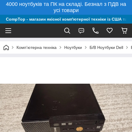
4000 ноутбуків та ПК на складі. Безнал з ПДВ на
усі товари
CompTop - магазин якісної комп'ютерної техніки із США та 
Комп'ютерна техніка
Ноутбуки
Б/В Ноутбуки Dell