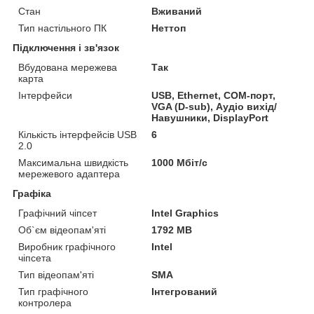
Стан
Вживаний
Тип настільного ПК
Неттоп
Підключення і зв'язок
Вбудована мережева
Так
карта
Інтерфейси
USB, Ethernet, COM-порт,
VGA (D-sub), Аудіо вихід/
Навушники, DisplayPort
Кількість інтерфейсів USB
6
2.0
Максимальна швидкість
1000 Мбіт/с
мережевого адаптера
Графіка
Графічний чіпсет
Intel Graphics
Об`єм відеопам'яті
1792 MB
Виробник графічного
Intel
чіпсета
Тип відеопам'яті
SMA
Тип графічного
Інтегрований
контролера