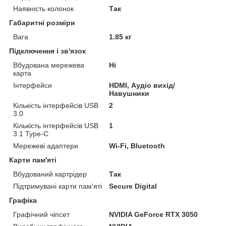
Наявність колонок
Так
Габаритні розміри
Вага
1.85 кг
Підключення і зв'язок
Вбудована мережева
Ні
карта
Інтерфейси
HDMI, Аудіо вихід/
Навушники
Кількість інтерфейсів USB
2
3.0
Кількість інтерфейсів USB
1
3.1 Type-C
Мережеві адаптери
Wi-Fi, Bluetooth
Карти пам'яті
Вбудований картрідер
Так
Підтримувані карти пам'яті
Secure Digital
Графіка
Графічний чіпсет
NVIDIA GeForce RTX 3050