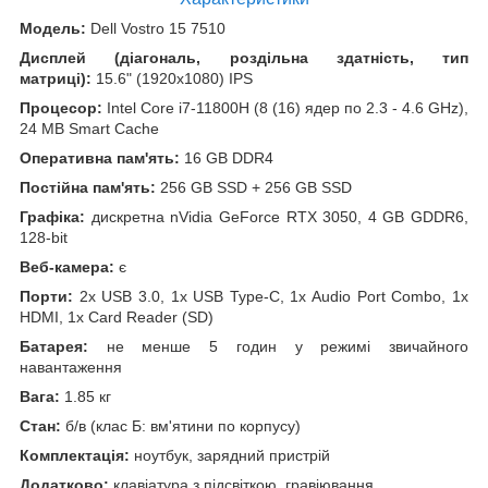
Модель:
Dell Vostro 15 7510
Дисплей (діагональ, роздільна здатність, тип
матриці):
15.6" (1920x1080) IPS
Процесор:
Intel Core i7-11800H (8 (16) ядер по 2.3 - 4.6 GHz),
24 MB Smart Cache
Оперативна пам'ять:
16 GB DDR4
Постійна пам'ять:
256 GB SSD + 256 GB SSD
Графіка:
дискретна nVidia GeForce RTX 3050, 4 GB GDDR6,
128-bit
Веб-камера:
є
Порти:
2x USB 3.0, 1x USB Type-C, 1x Audio Port Combo, 1x
HDMI, 1x Card Reader (SD)
Батарея:
не менше 5 годин у режимі звичайного
навантаження
Вага:
1.85 кг
Стан:
б/в (клас Б: вм'ятини по корпусу)
Комплектація:
ноутбук, зарядний пристрій
Додатково:
клавіатура з підсвіткою, гравіювання