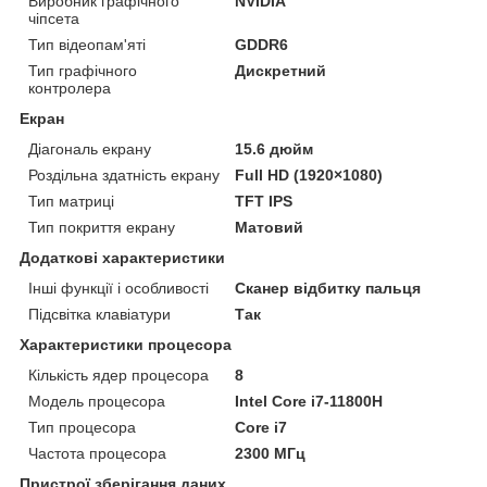
Виробник графічного
NVIDIA
чіпсета
Тип відеопам'яті
GDDR6
Тип графічного
Дискретний
контролера
Екран
Діагональ екрану
15.6 дюйм
Роздільна здатність екрану
Full HD (1920×1080)
Тип матриці
TFT IPS
Тип покриття екрану
Матовий
Додаткові характеристики
Інші функції і особливості
Сканер відбитку пальця
Підсвітка клавіатури
Так
Характеристики процесора
Кількість ядер процесора
8
Модель процесора
Intel Core i7-11800H
Тип процесора
Core i7
Частота процесора
2300 МГц
Пристрої зберігання даних