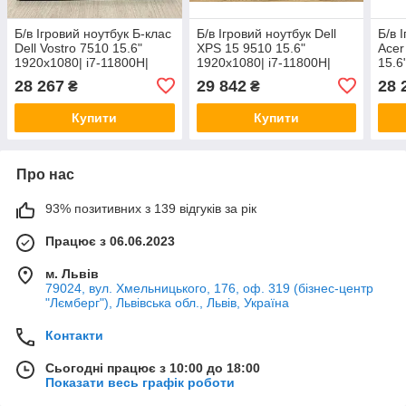
Б/в Ігровий ноутбук Б-клас
Б/в Ігровий ноутбук Dell
Б/в 
Dell Vostro 7510 15.6"
XPS 15 9510 15.6"
Acer
1920x1080| i7-11800H|
1920x1080| i7-11800H|
15.6
16GB RAM| 512GB SSD|
16GB RAM| 512GB SSD|
103
28 267
29 842
28 
₴
₴
RTX 3050 Ti 4GB
RTX 3050 Ti 4GB
256
4GB
Купити
Купити
Про нас
93% позитивних з 139 відгуків за рік
Працює з 06.06.2023
м. Львів
79024, вул. Хмельницького, 176, оф. 319 (бізнес-центр
"Лємберг"), Львівська обл., Львів, Україна
Контакти
Сьогодні працює з 10:00 до 18:00
Показати весь графік роботи