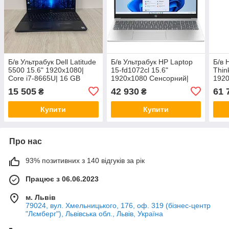
Б/в Ультрабук Dell Latitude
Б/в Ультрабук HP Laptop
Б/в 
5500 15.6" 1920x1080|
15-fd1072cl 15.6"
Thin
Core i7-8665U| 16 GB
1920x1080 Сенсорний|
1920
RAM| 256 GB SSD|
Core Ultra 7 155H| 16 GB
155H
15 505
42 930
61 
₴
₴
Radeon 540x 2GB
RAM| 512 GB SSD| Arc
GB S
6GB
Купити
Купити
Про нас
93% позитивних з 140 відгуків за рік
Працює з 06.06.2023
м. Львів
79024, вул. Хмельницького, 176, оф. 319 (бізнес-центр
"Лємберг"), Львівська обл., Львів, Україна