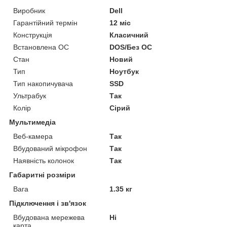
Виробник
Dell
Гарантійний термін
12 міс
Конструкція
Класичний
Встановлена ОС
DOS/Без ОС
Стан
Новий
Тип
Ноутбук
Тип накопичувача
SSD
Ультрабук
Так
Колір
Сірий
Мультимедіа
Веб-камера
Так
Вбудований мікрофон
Так
Наявність колонок
Так
Габаритні розміри
Вага
1.35 кг
Підключення і зв'язок
Вбудована мережева
Ні
карта