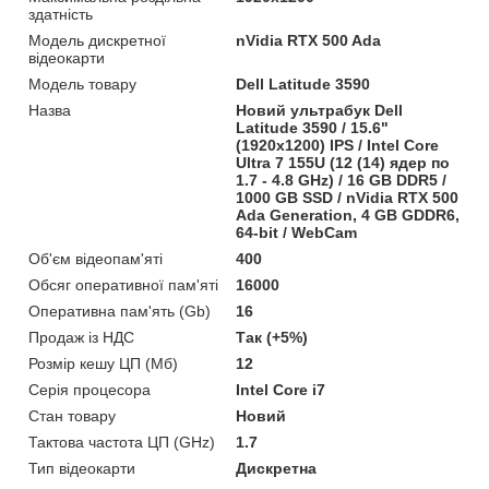
здатність
Модель дискретної
nVidia RTX 500 Ada
відеокарти
Модель товару
Dell Latitude 3590
Назва
Новий ультрабук Dell
Latitude 3590 / 15.6"
(1920x1200) IPS / Intel Core
Ultra 7 155U (12 (14) ядер по
1.7 - 4.8 GHz) / 16 GB DDR5 /
1000 GB SSD / nVidia RTX 500
Ada Generation, 4 GB GDDR6,
64-bit / WebCam
Об'єм відеопам'яті
400
Обсяг оперативної пам'яті
16000
Оперативна пам'ять (Gb)
16
Продаж із НДС
Так (+5%)
Розмір кешу ЦП (Мб)
12
Серія процесора
Intel Core i7
Стан товару
Новий
Тактова частота ЦП (GHz)
1.7
Тип відеокарти
Дискретна