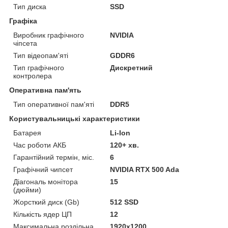
Тип диска
SSD
Графіка
Виробник графічного
NVIDIA
чіпсета
Тип відеопам'яті
GDDR6
Тип графічного
Дискретний
контролера
Оперативна пам'ять
Тип оперативної пам'яті
DDR5
Користувальницькі характеристики
Батарея
Li-Ion
Час роботи АКБ
120+ хв.
Гарантійний термін, міс.
6
Графічний чипсет
NVIDIA RTX 500 Ada
Діагональ монітора
15
(дюйми)
Жорсткий диск (Gb)
512 SSD
Кількість ядер ЦП
12
Максимальна роздільна
1920x1200