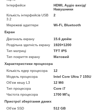
Інтерфейси
HDMI, Аудіо вихід/
Навушники
Кількість інтерфейсів USB
2
3.2
Мережеві адаптери
Wi-Fi, Bluetooth
Екран
Діагональ екрану
15.6 дюйм
Роздільна здатність екрану
1920×1200
Тип матриці
TFT IPS
Тип покриття екрану
Матовий
Характеристики процесора
Кількість ядер процесора
12
Модель процесора
Intel Core Ultra 7 155U
Об'єм кешу L3
12 Мб
Тип процесора
Core i7
Частота процесора
1700 МГц
Пристрої зберігання даних
Об'єм SSD
512 GB