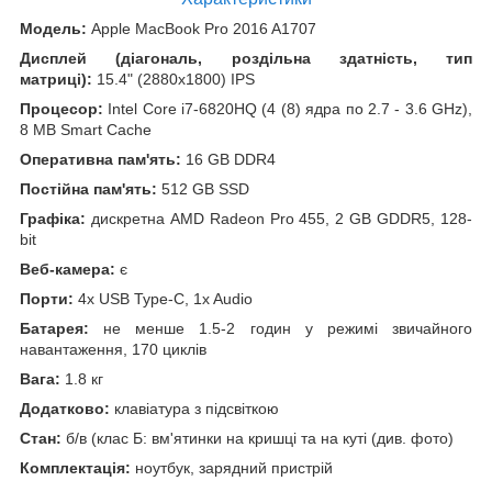
Модель:
Apple MacBook Pro 2016 A1707
Дисплей (діагональ, роздільна здатність, тип
матриці):
15.4" (2880x1800) IPS
Процесор:
Intel Core i7-6820HQ (4 (8) ядра по 2.7 - 3.6 GHz),
8 MB Smart Cache
Оперативна пам'ять:
16 GB DDR4
Постійна пам'ять:
512 GB SSD
Графіка:
дискретна AMD Radeon Pro 455, 2 GB GDDR5, 128-
bit
Веб-камера:
є
Порти:
4x USB Type-C, 1x Audio
Батарея:
не менше 1.5-2 годин у режимі звичайного
навантаження, 170 циклів
Вага:
1.8 кг
Додатково:
клавіатура з підсвіткою
Стан:
б/в (клас Б: вм'ятинки на кришці та на куті (див. фото)
Комплектація:
ноутбук, зарядний пристрій