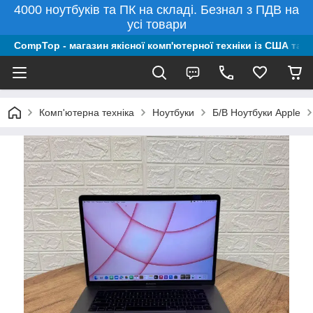
4000 ноутбуків та ПК на складі. Безнал з ПДВ на
усі товари
CompTop - магазин якісної комп'ютерної техніки із США та 
Комп'ютерна техніка
Ноутбуки
Б/В Ноутбуки Apple