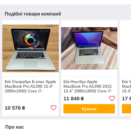
Подібні товари компанії
Б/в Ультрабук Б-клас Apple
Б/в Ноутбук Apple
Б/в 
MacBook Pro A1398 15.4"
MacBook Pro A1398 2015
MacB
2880x1800| Core i7-
15.4" 2880x1800| Core i7-
15.4
4770HQ| 16 GB RAM| 500
4770HQ| 16 GB RAM| 256
782
11 849
17 
₴
GB SSD| Iris Pro 5200
GB SSD| Iris Pro 5200
500G
560
10 576
₴
Купити
Про нас