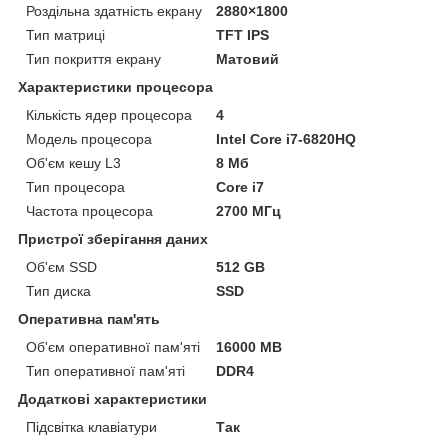
Роздільна здатність екрану
2880×1800
Тип матриці
TFT IPS
Тип покриття екрану
Матовий
Характеристики процесора
Кількість ядер процесора
4
Модель процесора
Intel Core i7-6820HQ
Об'єм кешу L3
8 Мб
Тип процесора
Core i7
Частота процесора
2700 МГц
Пристрої зберігання даних
Об'єм SSD
512 GB
Тип диска
SSD
Оперативна пам'ять
Об'єм оперативної пам'яті
16000 MB
Тип оперативної пам'яті
DDR4
Додаткові характеристики
Підсвітка клавіатури
Так