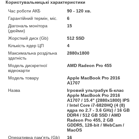
Користувальницькі характеристики
Час роботи АКБ
90 - 120 хв.
Гарантійний термін, міс.
6
Діагональ монітора
15
(дюйми)
Жорсткий диск (Gb)
512 SSD
Кількість ядер ЦП
4
Максимальна роздільна
2880x1800
здатність
Модель дискретної
AMD Radeon Pro 455
відеокарти
Модель товару
Apple MacBook Pro 2016
A1707
Назва
Ігровий ультрабук Б-клас
Apple MacBook Pro 2016
A1707 / 15.4" (2880x1800) IPS
/ Intel Core i7-6820HQ (4 (8)
ядра по 2.7 - 3.6 GHz) / 16 GB
DDR4 / 512 GB SSD / AMD
Radeon Pro 455, 2 GB
GDDR5, 128-bit / WebCam /
MacOS
Оперативна пам'ять (Gb)
16