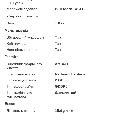
3.1 Type-C
Мережеві адаптери
Bluetooth, Wi-Fi
Габаритні розміри
Вага
1.8 кг
Мультимедіа
Вбудований мікрофон
Так
Веб-камера
Так
Наявність колонок
Так
Графіка
Виробник графічного
AMD/ATI
чіпсета
Графічний чіпсет
Radeon Graphics
Об`єм відеопам'яті
2 GB
Тип відеопам'яті
GDDR5
Тип графічного
Дискретний
контролера
Екран
Діагональ екрану
15.6 дюйм