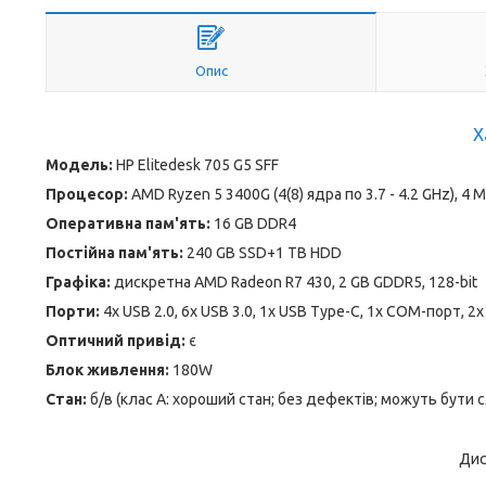
Опис
Х
Модель:
HP Elitedesk 705 G5 SFF
Процесор:
AMD Ryzen 5 3400G (4(8) ядра по 3.7 - 4.2 GHz), 4 
Оперативна пам'ять:
16 GB DDR4
Постійна пам'ять:
240 GB SSD+1 TB HDD
Графіка:
дискретна AMD Radeon R7 430, 2 GB GDDR5, 128-bit
Порти:
4x USB 2.0, 6x USB 3.0, 1x USB Type-C, 1x COM-порт, 2x D
Оптичний привід:
є
Блок живлення:
180W
Стан:
б/в (клас А: хороший стан; без дефектів; можуть бути 
Дис