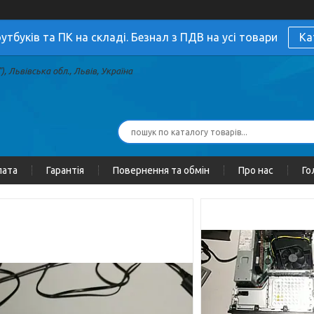
утбуків та ПК на складі. Безнал з ПДВ на усі товари
Ка
, Львівська обл., Львів, Україна
лата
Гарантія
Повернення та обмін
Про нас
Го