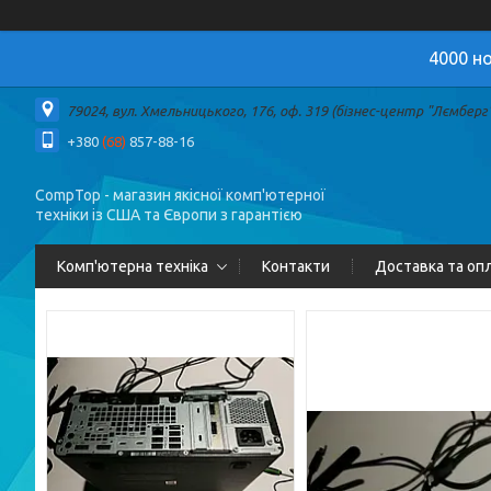
4000 но
79024, вул. Хмельницького, 176, оф. 319 (бізнес-центр "Лємберг")
+380
(68)
857-88-16
CompTop - магазин якісної комп'ютерної
техніки із США та Європи з гарантією
Комп'ютерна техніка
Контакти
Доставка та оп