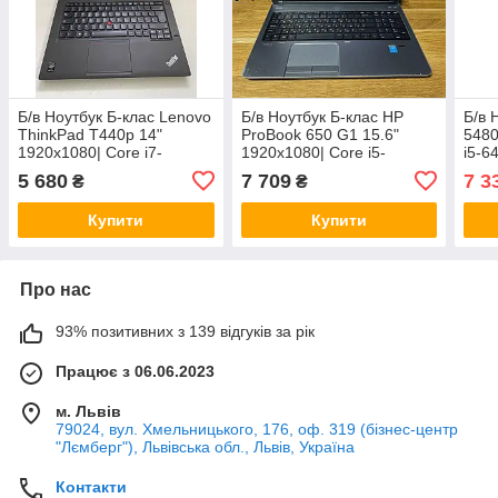
Б/в Ноутбук Б-клас Lenovo
Б/в Ноутбук Б-клас HP
Б/в 
ThinkPad T440p 14"
ProBook 650 G1 15.6"
5480
1920x1080| Core i7-
1920x1080| Core i5-
i5-6
4600M| 8 GB RAM| 128 GB
4210M| 8 GB RAM| 128 GB
GB 
5 680
7 709
7 3
₴
₴
SSD| HD 4600
SSD| HD 4600
Купити
Купити
Про нас
93% позитивних з 139 відгуків за рік
Працює з 06.06.2023
м. Львів
79024, вул. Хмельницького, 176, оф. 319 (бізнес-центр
"Лємберг"), Львівська обл., Львів, Україна
Контакти