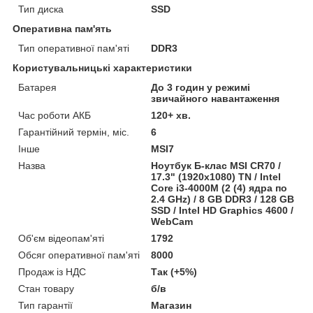
Тип диска
SSD
Оперативна пам'ять
Тип оперативної пам'яті
DDR3
Користувальницькі характеристики
Батарея
До 3 годин у режимі
звичайного навантаження
Час роботи АКБ
120+ хв.
Гарантійний термін, міс.
6
Інше
MSI7
Назва
Ноутбук Б-клас MSI CR70 /
17.3" (1920x1080) TN / Intel
Core i3-4000M (2 (4) ядра по
2.4 GHz) / 8 GB DDR3 / 128 GB
SSD / Intel HD Graphics 4600 /
WebCam
Об'єм відеопам'яті
1792
Обсяг оперативної пам'яті
8000
Продаж із НДС
Так (+5%)
Стан товару
б/в
Тип гарантії
Магазин