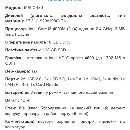
Модель:
MSI CR70
Дисплей (діагональ, роздільна здатність, тип
матриці):
17.3" (1920x1080) TN
Процесор:
Intel Core i3-4000M (2 (4) ядра по 2.4 GHz), 3 MB
Smart Cache
Оперативна пам'ять:
8 GB DDR3
Постійна пам'ять:
128 GB SSD
Графіка:
інтегрована Intel HD Graphics 4600 (до 1792 MB з
ОЗП)
Веб-камера:
так
Порти:
2x USB 2.0, 2x USB 3.0, 1x VGA, 1x HDMI, 2x Audio, 1x
LAN (RJ-45), 1x Card Reader
Батарея:
до 3 годин у режимі звичайного навантаження
Вага:
3.41 кг
Стан:
б/в (клас Б:¦подряпини на верхній кришці; дефект
корпусу - праворуч в районі порту Ethernet)
Комплектація:
ноутбук, зарядний пристрій, наклейки на
клавіатуру