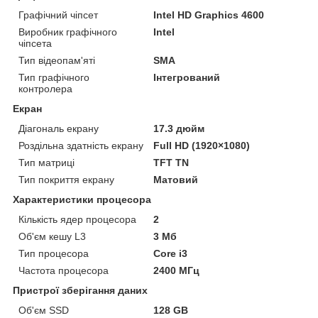
Графічний чіпсет
Intel HD Graphics 4600
Виробник графічного
Intel
чіпсета
Тип відеопам'яті
SMA
Тип графічного
Інтегрований
контролера
Екран
Діагональ екрану
17.3 дюйм
Роздільна здатність екрану
Full HD (1920×1080)
Тип матриці
TFT TN
Тип покриття екрану
Матовий
Характеристики процесора
Кількість ядер процесора
2
Об'єм кешу L3
3 Мб
Тип процесора
Core i3
Частота процесора
2400 МГц
Пристрої зберігання даних
Об'єм SSD
128 GB