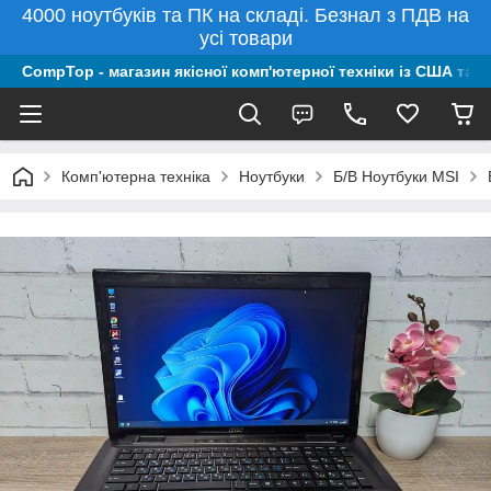
4000 ноутбуків та ПК на складі. Безнал з ПДВ на
усі товари
CompTop - магазин якісної комп'ютерної техніки із США та 
Комп'ютерна техніка
Ноутбуки
Б/В Ноутбуки MSI