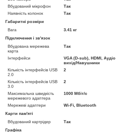
Вбудований мікрофон
Так
Наявність колонок
Так
Габаритні розміри
Вага
3.41 кг
Підключення і зв'язок
Вбудована мережева
Так
карта
Інтерфейси
VGA (D-sub), HDMI, Аудіо
вихід/Навушники
Кількість інтерфейсів USB
2
2.0
Кількість інтерфейсів USB
2
3.0
Максимальна швидкість
1000 Мбіт/с
мережевого адаптера
Мережеві адаптери
Wi-Fi, Bluetooth
Карти пам'яті
Вбудований картрідер
Так
Графіка