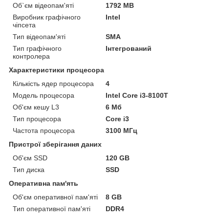
Об`єм відеопам'яті
1792 MB
Виробник графічного
Intel
чіпсета
Тип відеопам'яті
SMA
Тип графічного
Інтегрований
контролера
Характеристики процесора
Кількість ядер процесора
4
Модель процесора
Intel Core i3-8100T
Об'єм кешу L3
6 Мб
Тип процесора
Core i3
Частота процесора
3100 МГц
Пристрої зберігання даних
Об'єм SSD
120 GB
Тип диска
SSD
Оперативна пам'ять
Об'єм оперативної пам'яті
8 GB
Тип оперативної пам'яті
DDR4