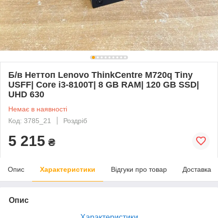
Б/в Неттоп Lenovo ThinkCentre M720q Tiny
USFF| Core i3-8100T| 8 GB RAM| 120 GB SSD|
UHD 630
Немає в наявності
Код: 3785_21
Роздріб
5 215
₴
Опис
Характеристики
Відгуки про товар
Доставка
Опис
Характеристики