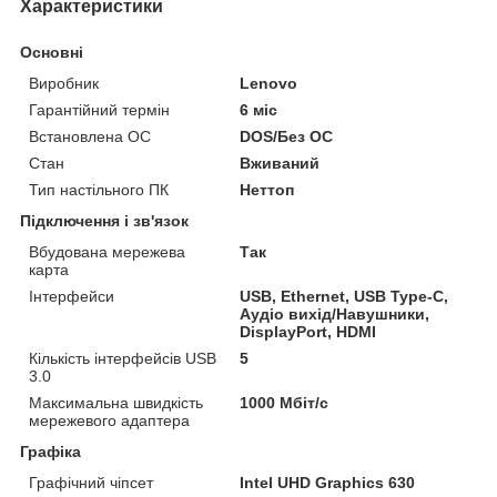
Характеристики
Основні
Виробник
Lenovo
Гарантійний термін
6 міс
Встановлена ОС
DOS/Без ОС
Стан
Вживаний
Тип настільного ПК
Неттоп
Підключення і зв'язок
Вбудована мережева
Так
карта
Інтерфейси
USB, Ethernet, USB Type-C,
Аудіо вихід/Навушники,
DisplayPort, HDMI
Кількість інтерфейсів USB
5
3.0
Максимальна швидкість
1000 Мбіт/с
мережевого адаптера
Графіка
Графічний чіпсет
Intel UHD Graphics 630