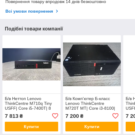
Повернення товару впродовж 14 днів безкоштовно
Всі умови повернення
Подібні товари компанії
Б/в Неттоп Lenovo
Б/в Комп'ютер Б-класс
Б/в 
ThinkCentre M710q Tiny
Lenovo ThinkCentre
Thin
USFF| Core i5-7400T| 8
M720T MT| Core i3-8100|
USFF
GB RAM| 120 GB SSD| HD
8 GB RAM| 512 GB SSD|
GB 
7 813
7 200
7 2
₴
₴
630
UHD 630
530
Купити
Купити