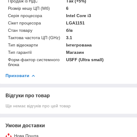
Продаж із НДС
Так (+5%)
Розмір кешу ЦП (Мб)
6
Серія процесора
Intel Core i3
Сікет процесора
LGA1151
Стан товару
б/в
Тактова частота ЦП (GHz)
3.1
Тип відеокарти
Інтегрована
Тип гарантії
Магазин
Форм-фактор системного
USFF (Ultra small)
блока
Приховати
Відгуки про товар
Ще немає відгуків про цей товар
Умови доставки
Нова Пошта