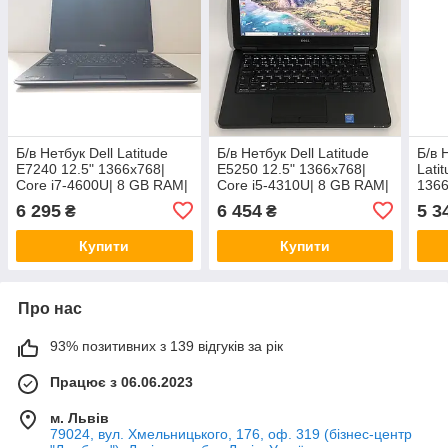
Б/в Нетбук Dell Latitude
Б/в Нетбук Dell Latitude
Б/в 
E7240 12.5" 1366x768|
E5250 12.5" 1366x768|
Lati
Core i7-4600U| 8 GB RAM|
Core i5-4310U| 8 GB RAM|
1366
200 GB SSD| HD 4400
120 GB SSD| HD 4400
8 GB
6 295
6 454
5 3
₴
₴
HD 
Купити
Купити
Про нас
93% позитивних з 139 відгуків за рік
Працює з 06.06.2023
м. Львів
79024, вул. Хмельницького, 176, оф. 319 (бізнес-центр