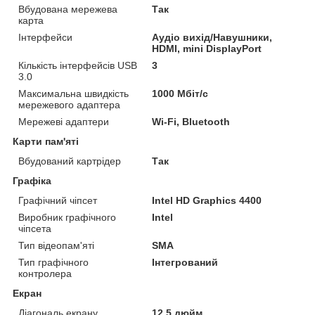
Вбудована мережева
Так
карта
Інтерфейси
Аудіо вихід/Навушники,
HDMI, mini DisplayPort
Кількість інтерфейсів USB
3
3.0
Максимальна швидкість
1000 Мбіт/с
мережевого адаптера
Мережеві адаптери
Wi-Fi, Bluetooth
Карти пам'яті
Вбудований картрідер
Так
Графіка
Графічний чіпсет
Intel HD Graphics 4400
Виробник графічного
Intel
чіпсета
Тип відеопам'яті
SMA
Тип графічного
Інтегрований
контролера
Екран
Діагональ екрану
12.5 дюйм