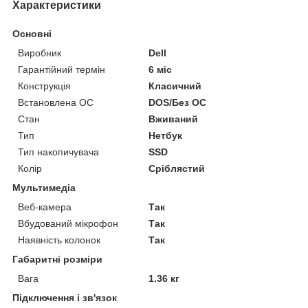
Характеристики
Основні
Виробник
Dell
Гарантійний термін
6 міс
Конструкція
Класичний
Встановлена ОС
DOS/Без ОС
Стан
Вживаний
Тип
Нетбук
Тип накопичувача
SSD
Колір
Сріблястий
Мультимедіа
Веб-камера
Так
Вбудований мікрофон
Так
Наявність колонок
Так
Габаритні розміри
Вага
1.36 кг
Підключення і зв'язок