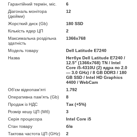
Гарантійний термін, міс.
6
Діагональ монітора
12
(дюйми)
Жорсткий диск (Gb)
180 SSD
Кількість ядер ЦП
2
Максимальна роздільна
1366x768
здатність
Модель товару
Dell Latitude E7240
Назва
Нетбук Dell Latitude E7240 /
12.5" (1366x768) TN / Intel
Core i5-4310U (2) ядра по 2.0
— 3.0 GHz) / 8 GB DDR3 / 180
GB SSD / Intel HD Graphics
4400 / WebCam
Об'єм відеопам'яті
1.792
Оперативна пам'ять (Gb)
8
Продаж із НДС
Так (+5%)
Розмір кешу ЦП (Мб)
3
Серія процесора
Intel Core i5
Стан товару
б/в
Тактова частота ЦП (GHz)
2