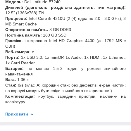
Модель:
Dell Latitude E7240
Дисплей (діагональ, роздільна здатність, тип матриці):
12.5" (1366x768) TN
Процесор:
Intel Core i5-4310U (2 (4) ядра по 2.0 - 3.0 GHz), 3
MB Smart Cache
Оперативна пам'ять:
8 GB DDR3
Постійна пам'ять:
180 GB SSD
Графіка:
інтегрована Intel HD Graphics 4400 (до 1792 MB с
ОЗП)
Веб-камера:
є
Порти:
3x USB 3.0, 1x miniDP, 1x Audio, 1x HDMI, 1x Ethernet,
1x Card Reader
Батарея:
не менше 1.5-2 годин у режимі звичайного
навантаження
Вага:
1.36 кг
Стан:
б/в (клас А: хороший стан; без дефектів; екран чистий;
на корпусі можуть бути сліди звичайного використання)
Комплектація:
ноутбук, зарядний пристрій, наклейки на
клавіатуру
Приховати