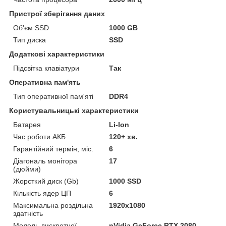
Пристрої зберігання даних
Об'єм SSD
1000 GB
Тип диска
SSD
Додаткові характеристики
Підсвітка клавіатури
Так
Оперативна пам'ять
Тип оперативної пам'яті
DDR4
Користувальницькі характеристики
Батарея
Li-Ion
Час роботи АКБ
120+ хв.
Гарантійний термін, міс.
6
Діагональ монітора
17
(дюйми)
Жорсткий диск (Gb)
1000 SSD
Кількість ядер ЦП
6
Максимальна роздільна
1920x1080
здатність
Модель дискретної
nVidia GeForce RTX 2080