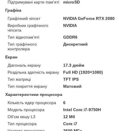
Підтримувані карти пам'яті
microSD
Графіка
Графічний чіпсет
NVIDIA GeForce RTX 2080
Виробник графічного
NVIDIA
чіпсета
Тип відеопам'яті
GDDR6
Тип графічного
Дискретний
контролера
Екран
Діагональ екрану
17.3 дюйм
Роздільна здатність екрану
Full HD (1920×1080)
Тип матриці
TFT IPS
Тип покриття екрану
Матовий
Характеристики процесора
Кількість ядер процесора
6
Модель процесора
Intel Core i7-9750H
Об'єм кешу L3
12 Мб
Тип процесора
Core i7
Частота процесора
2600 МГц