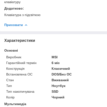
клавіатуру
Додатково:
Клавіатура з підсвіткою
Приховати
Характеристики
Основні
Виробник
MSI
Гарантійний термін
6 міс
Конструкція
Класичний
Встановлена ОС
DOS/Без ОС
Стан
Вживаний
Тип
Ноутбук
Тип накопичувача
SSD
Колір
Чорний
Мультимедіа