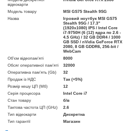
відеокарти
Модель товару
MSI GS75 Stealth 9SG
Назва
Ігровий ноутбук MSI GS75
Stealth 9SG / 17.3"
(1920x1080) IPS / Intel Core
i7-9750H (6 (12) ядра по 2.6 -
4.5 GHz) / 32 GB DDR4 / 1000
GB SSD / nVidia GeForce RTX
2080, 8 GB GDDR6, 256-bit /
WebCam
Об'єм відеопам'яті
8000
Обсяг оперативної пам'яті
32000
Оперативна пам'ять (Gb)
32
Продаж із НДС
Так (+5%)
Розмір кешу ЦП (Мб)
12
Серія процесора
Intel Core i7
Стан товару
б/в
Тактова частота ЦП (GHz)
2.6
Тип відеокарти
Дискретна
Тип гарантії
Магазин