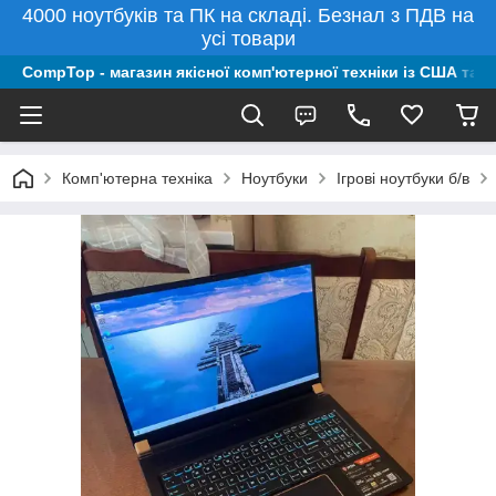
4000 ноутбуків та ПК на складі. Безнал з ПДВ на
усі товари
CompTop - магазин якісної комп'ютерної техніки із США та 
Комп'ютерна техніка
Ноутбуки
Ігрові ноутбуки б/в