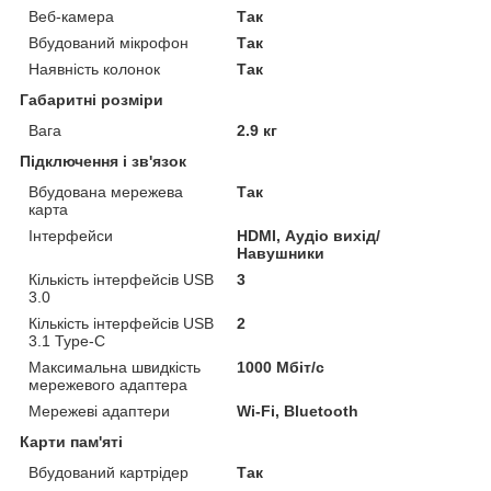
Веб-камера
Так
Вбудований мікрофон
Так
Наявність колонок
Так
Габаритні розміри
Вага
2.9 кг
Підключення і зв'язок
Вбудована мережева
Так
карта
Інтерфейси
HDMI, Аудіо вихід/
Навушники
Кількість інтерфейсів USB
3
3.0
Кількість інтерфейсів USB
2
3.1 Type-C
Максимальна швидкість
1000 Мбіт/с
мережевого адаптера
Мережеві адаптери
Wi-Fi, Bluetooth
Карти пам'яті
Вбудований картрідер
Так