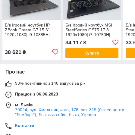
Б/в Ігровий ноутбук HP
Б/в Ігровий ноутбук MSI
Б/в 
ZBook Create G7 15.6"
SteelSeries GS75 17.3"
Stea
1920x1080| i9-10885H|
1920x1080| i7-10750H|
1920
32GB RAM| 1000GB SSD|
16GB RAM| 1000GB SSD|
16G
34 117
33 
₴
RTX 2080 8GB
RTX 2070 8GB
RTX
38 621
₴
Купити
Про нас
93% позитивних з 140 відгуків за рік
Працює з 06.06.2023
м. Львів
79024, вул. Хмельницького, 176, оф. 319 (бізнес-центр
"Лємберг"), Львівська обл., Львів, Україна
Контакти