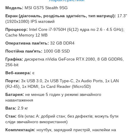
Модель:
MSI GS75 Stealth 9SG
Екран (діагональ, роздільна здатність, тип матриці):
17.3"
(1920x1080) IPS матовий
Процесор:
Intel Core i7-9750H (6(12) ядра по 2.6 - 4.5 GHz);
Cache Memory 12 MB
Оперативна пам'ять:
32 GB DDR4
Постійна пам'ять:
1000 GB SSD
Графіка:
дискретна nVidia GeForce RTX 2080, 8 GB GDDR6,
256-bit
Веб-камера:
є
Порти:
3x USB 3.0, 2x USB Type-C, 2x Audio Ports, 1x LAN
(RJ-45), 1x HDMI, 1x Card Reader (MicroSD)
Батарея:
не менше 5 годин у режимі звичайного
навантаження
Вага:
2.9 кг
Стан:
б/в (клас А: добрий стан; без дефектів; можуть бути
сліди звичайного використання)
Комплектація:
ноутбук, зарядний пристрій, наклейки на