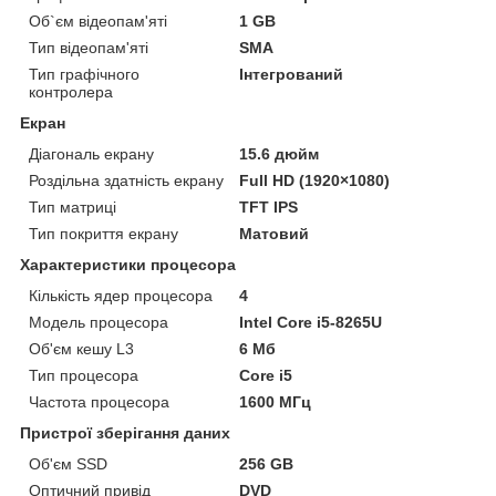
Об`єм відеопам'яті
1 GB
Тип відеопам'яті
SMA
Тип графічного
Інтегрований
контролера
Екран
Діагональ екрану
15.6 дюйм
Роздільна здатність екрану
Full HD (1920×1080)
Тип матриці
TFT IPS
Тип покриття екрану
Матовий
Характеристики процесора
Кількість ядер процесора
4
Модель процесора
Intel Core i5-8265U
Об'єм кешу L3
6 Мб
Тип процесора
Core i5
Частота процесора
1600 МГц
Пристрої зберігання даних
Об'єм SSD
256 GB
Оптичний привід
DVD