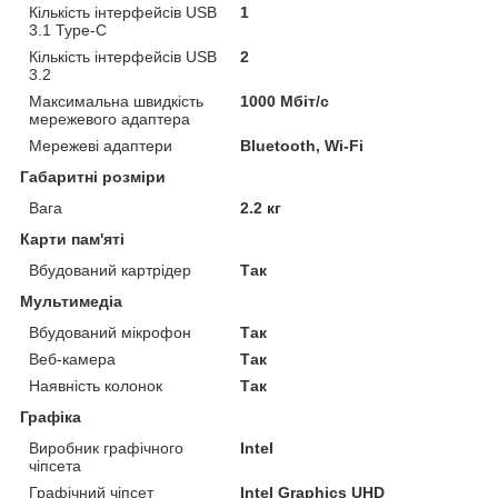
Кількість інтерфейсів USB
1
3.1 Type-C
Кількість інтерфейсів USB
2
3.2
Максимальна швидкість
1000 Мбіт/с
мережевого адаптера
Мережеві адаптери
Bluetooth, Wi-Fi
Габаритні розміри
Вага
2.2 кг
Карти пам'яті
Вбудований картрідер
Так
Мультимедіа
Вбудований мікрофон
Так
Веб-камера
Так
Наявність колонок
Так
Графіка
Виробник графічного
Intel
чіпсета
Графічний чіпсет
Intel Graphics UHD