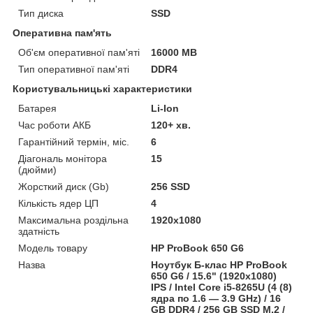
Тип диска
SSD
Оперативна пам'ять
Об'єм оперативної пам'яті
16000 MB
Тип оперативної пам'яті
DDR4
Користувальницькі характеристики
Батарея
Li-Ion
Час роботи АКБ
120+ хв.
Гарантійний термін, міс.
6
Діагональ монітора
15
(дюйми)
Жорсткий диск (Gb)
256 SSD
Кількість ядер ЦП
4
Максимальна роздільна
1920x1080
здатність
Модель товару
HP ProBook 650 G6
Назва
Ноутбук Б-клас HP ProBook
650 G6 / 15.6" (1920x1080)
IPS / Intel Core i5-8265U (4 (8)
ядра по 1.6 — 3.9 GHz) / 16
GB DDR4 / 256 GB SSD M.2 /