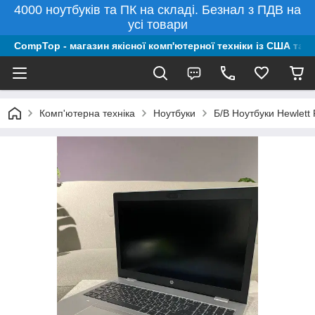
4000 ноутбуків та ПК на складі. Безнал з ПДВ на
усі товари
CompTop - магазин якісної комп'ютерної техніки із США та 
Комп'ютерна техніка
Ноутбуки
Б/В Ноутбуки Hewlett