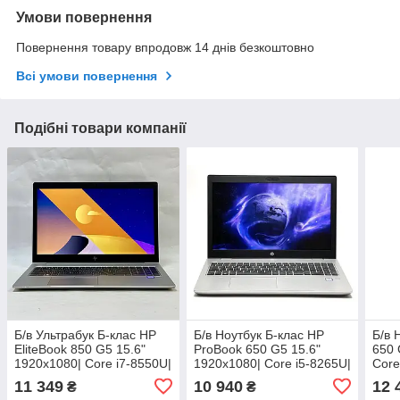
Умови повернення
Повернення товару впродовж 14 днів безкоштовно
Всі умови повернення
Подібні товари компанії
Б/в Ультрабук Б-клас HP
Б/в Ноутбук Б-клас HP
Б/в 
EliteBook 850 G5 15.6"
ProBook 650 G5 15.6"
650 
1920x1080| Core i7-8550U|
1920x1080| Core i5-8265U|
Core
16 GB RAM| 256 GB SSD|
8 GB RAM| 256 GB SSD|
256 
11 349
10 940
12 
₴
₴
UHD 620
UHD 620