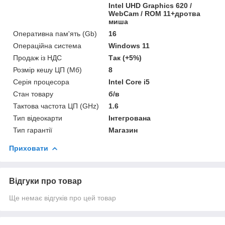
Intel UHD Graphics 620 /
WebCam / ROM 11+дротва
миша
Оперативна пам'ять (Gb)
16
Операційна система
Windows 11
Продаж із НДС
Так (+5%)
Розмір кешу ЦП (Мб)
8
Серія процесора
Intel Core i5
Стан товару
б/в
Тактова частота ЦП (GHz)
1.6
Тип відеокарти
Інтегрована
Тип гарантії
Магазин
Приховати
Відгуки про товар
Ще немає відгуків про цей товар