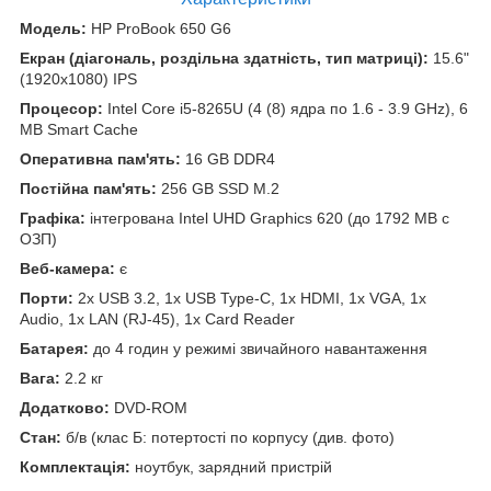
Модель:
HP ProBook 650 G6
Екран (діагональ, роздільна здатність, тип матриці):
15.6"
(1920x1080) IPS
Процесор:
Intel Core i5-8265U (4 (8) ядра по 1.6 - 3.9 GHz), 6
MB Smart Cache
Оперативна пам'ять:
16 GB DDR4
Постійна пам'ять:
256 GB SSD M.2
Графіка:
інтегрована Intel UHD Graphics 620 (до 1792 MB с
ОЗП)
Веб-камера:
є
Порти:
2x USB 3.2, 1x USB Type-C, 1x HDMI, 1x VGA, 1x
Audio, 1x LAN (RJ-45), 1x Card Reader
Батарея:
до 4 годин у режимі звичайного навантаження
Вага:
2.2 кг
Додатково:
DVD-ROM
Стан:
б/в (клас Б: потертості по корпусу (див. фото)
Комплектація:
ноутбук, зарядний пристрій