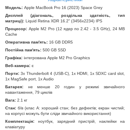
Модель:
Apple MacBook Pro 16 (2023) Space Grey
Дисплей (діагональ, роздільна здатність, тип
матриці):
Liquid Retina XDR 16.2" (3456x2234) IPS
Процесор:
Apple M2 Pro (12 ядер по 2.42 - 3.5 GHz), 24 MB
Cache
Оперативна пам'ять:
16 GB DDR5
Постійна пам'ять:
500 GB SSD
Графіка:
інтегрована Apple M2 Pro Graphics
Веб-камера:
є
Порти:
3x Thunderbolt 4 (USB-C), 1x HDMI, 1x SDXC card slot,
1x MagSafe port, 1x Audio
Батарея:
не менше 20 годин у режимі звичайного
навантаження, 79 циклів
Вага:
2.1 кг
Стан:
б/в (клас А: хороший стан; без дефектів; екран чистий;
на корпусі можуть бути сліди звичайного використання)
Комплектація:
ноутбук, зарядний пристрій, наклейки на
клавіатуру