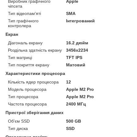
Виробник графічного
Apple
чіпсета
Тип відеопам'яті
SMA
Тип графічного
Інтегрований
контролера
Екран
Діагональ екрану
16.2 дюйм
Роздільна здатність екрану
3456x2234
Тип матриці
TFT IPS
Тип покриття екрану
Матовий
Характеристики процесора
Кількість ядер процесора
12
Модель процесора
Apple M2 Pro
Тип процесора
Apple M2 Pro
Частота процесора
2400 МГц
Пристрої зберігання даних
Об'єм SSD
500 GB
Тип диска
SSD
Оперативна пам'ять