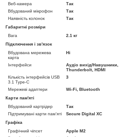
Веб-камера
Так
Вбудований мікрофон
Так
Наявність колонок
Так
Габаритні розміри
Вага
2.1 кг
Підключення і зв'язок
Вбудована мережева
Ні
карта
Інтерфейси
Аудіо вихід/Навушники,
Thunderbolt, HDMI
Кількість інтерфейсів USB
3
3.1 Type-C
Мережеві адаптери
Wi-Fi, Bluetooth
Карти пам'яті
Вбудований картрідер
Так
Підтримувані карти пам'яті
Secure Digital XC
Графіка
Графічний чіпсет
Apple M2