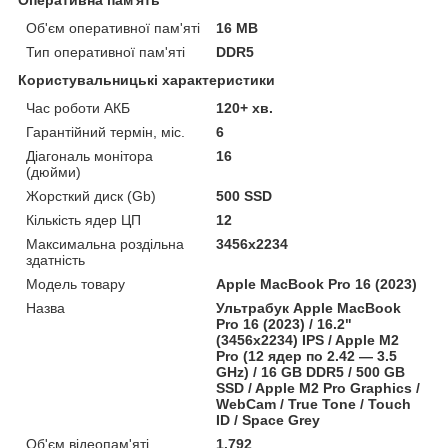
Об'єм оперативної пам'яті
16 MB
Тип оперативної пам'яті
DDR5
Користувальницькі характеристики
Час роботи АКБ
120+ хв.
Гарантійний термін, міс.
6
Діагональ монітора
16
(дюйми)
Жорсткий диск (Gb)
500 SSD
Кількість ядер ЦП
12
Максимальна роздільна
3456x2234
здатність
Модель товару
Apple MacBook Pro 16 (2023)
Назва
Ультрабук Apple MacBook
Pro 16 (2023) / 16.2"
(3456x2234) IPS / Apple M2
Pro (12 ядер по 2.42 — 3.5
GHz) / 16 GB DDR5 / 500 GB
SSD / Apple M2 Pro Graphics /
WebCam / True Tone / Touch
ID / Space Grey
Об'єм відеопам'яті
1.792