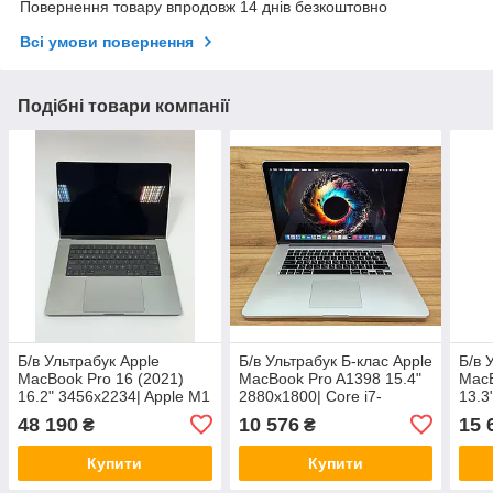
Повернення товару впродовж 14 днів безкоштовно
Всі умови повернення
Подібні товари компанії
Б/в Ультрабук Apple
Б/в Ультрабук Б-клас Apple
Б/в 
MacBook Pro 16 (2021)
MacBook Pro A1398 15.4"
MacB
16.2" 3456x2234| Apple M1
2880x1800| Core i7-
13.3
Pro| 16 GB RAM| 512 GB
4770HQ| 16 GB RAM| 500
766
48 190
10 576
15 
₴
₴
SSD|
GB SSD| Iris Pro 5200
SSD|
Купити
Купити