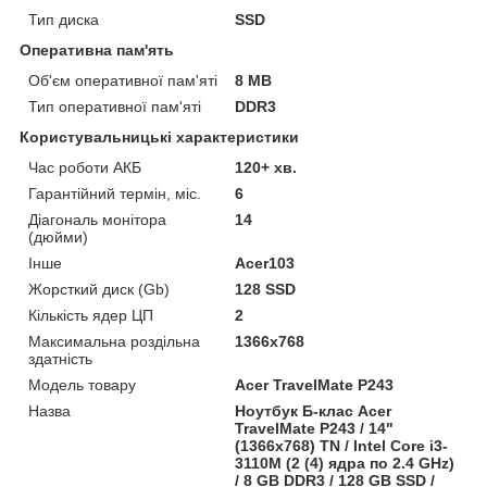
Тип диска
SSD
Оперативна пам'ять
Об'єм оперативної пам'яті
8 MB
Тип оперативної пам'яті
DDR3
Користувальницькі характеристики
Час роботи АКБ
120+ хв.
Гарантійний термін, міс.
6
Діагональ монітора
14
(дюйми)
Інше
Acer103
Жорсткий диск (Gb)
128 SSD
Кількість ядер ЦП
2
Максимальна роздільна
1366x768
здатність
Модель товару
Acer TravelMate P243
Назва
Ноутбук Б-клас Acer
TravelMate P243 / 14"
(1366x768) TN / Intel Core i3-
3110M (2 (4) ядра по 2.4 GHz)
/ 8 GB DDR3 / 128 GB SSD /