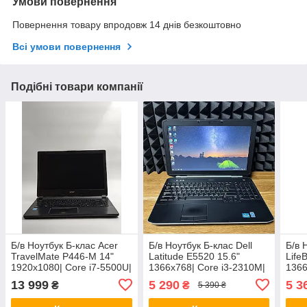
Умови повернення
Повернення товару впродовж 14 днів безкоштовно
Всі умови повернення
Подібні товари компанії
Б/в Ноутбук Б-клас Acer
Б/в Ноутбук Б-клас Dell
Б/в 
TravelMate P446-M 14"
Latitude E5520 15.6"
Life
1920x1080| Core i7-5500U|
1366x768| Core i3-2310M|
1366
8 GB RAM| 256 GB SSD|
8 GB RAM| 128 GB SSD|
8 GB
13 999
5 290
5 3
₴
₴
5 390 ₴
HD 5500
HD 3000
HD 