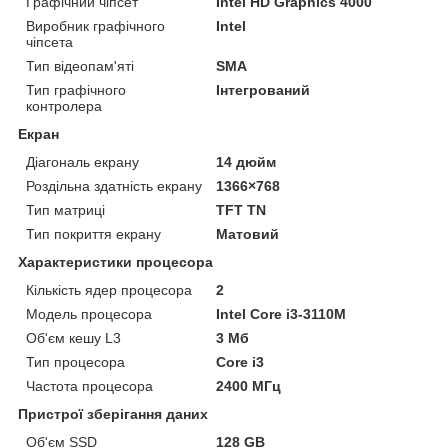
Графічний чіпсет
Intel HD Graphics 4000
Виробник графічного
Intel
чіпсета
Тип відеопам'яті
SMA
Тип графічного
Інтегрований
контролера
Екран
Діагональ екрану
14 дюйм
Роздільна здатність екрану
1366×768
Тип матриці
TFT TN
Тип покриття екрану
Матовий
Характеристики процесора
Кількість ядер процесора
2
Модель процесора
Intel Core i3-3110M
Об'єм кешу L3
3 Мб
Тип процесора
Core i3
Частота процесора
2400 МГц
Пристрої зберігання даних
Об'єм SSD
128 GB