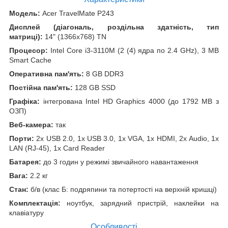
Модель:
Acer TravelMate P243
Дисплей (діагональ, роздільна здатність, тип
матриці):
14" (1366x768) TN
Процесор:
Intel Core i3-3110M (2 (4) ядра по 2.4 GHz), 3 MB
Smart Cache
Оперативна пам'ять:
8 GB DDR3
Постійна пам'ять:
128 GB SSD
Графіка:
інтегрована Intel HD Graphics 4000 (до 1792 MB з
ОЗП)
Веб-камера:
так
Порти:
2x USB 2.0, 1x USB 3.0, 1x VGA, 1x HDMI, 2x Audio, 1x
LAN (RJ-45), 1x Card Reader
Батарея:
до 3 годин у режимі звичайного навантаження
Вага:
2.2 кг
Стан:
б/в (клас Б: подряпини та потертості на верхній кришці)
Комплектація:
ноутбук, зарядний пристрій, наклейки на
клавіатуру
Особливості