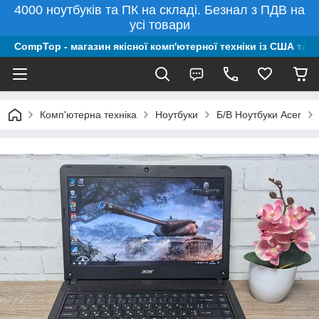
4000 ноутбуків та ПК на складі. Безнал з ПДВ на
усі товари
CompTop - магазин якісної комп'ютерної техніки із США та 
Комп'ютерна техніка
Ноутбуки
Б/В Ноутбуки Acer