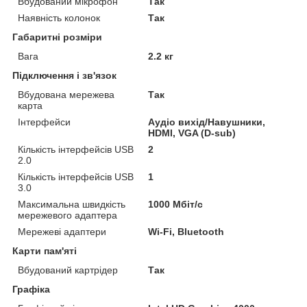
Вбудований мікрофон
Так
Наявність колонок
Так
Габаритні розміри
Вага
2.2 кг
Підключення і зв'язок
Вбудована мережева
Так
карта
Інтерфейси
Аудіо вихід/Навушники,
HDMI, VGA (D-sub)
Кількість інтерфейсів USB
2
2.0
Кількість інтерфейсів USB
1
3.0
Максимальна швидкість
1000 Мбіт/с
мережевого адаптера
Мережеві адаптери
Wi-Fi, Bluetooth
Карти пам'яті
Вбудований картрідер
Так
Графіка