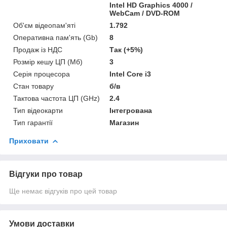
Intel HD Graphics 4000 /
WebCam / DVD-ROM
Об'єм відеопам'яті
1.792
Оперативна пам'ять (Gb)
8
Продаж із НДС
Так (+5%)
Розмір кешу ЦП (Мб)
3
Серія процесора
Intel Core i3
Стан товару
б/в
Тактова частота ЦП (GHz)
2.4
Тип відеокарти
Інтегрована
Тип гарантії
Магазин
Приховати
Відгуки про товар
Ще немає відгуків про цей товар
Умови доставки