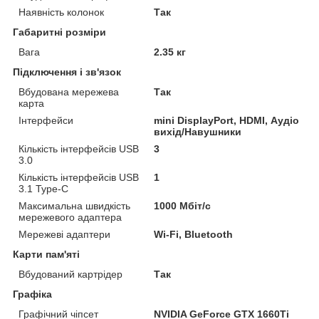
Наявність колонок
Так
Габаритні розміри
Вага
2.35 кг
Підключення і зв'язок
Вбудована мережева
Так
карта
Інтерфейси
mini DisplayPort, HDMI, Аудіо
вихід/Навушники
Кількість інтерфейсів USB
3
3.0
Кількість інтерфейсів USB
1
3.1 Type-C
Максимальна швидкість
1000 Мбіт/с
мережевого адаптера
Мережеві адаптери
Wi-Fi, Bluetooth
Карти пам'яті
Вбудований картрідер
Так
Графіка
Графічний чіпсет
NVIDIA GeForce GTX 1660Ti