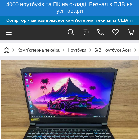
4000 ноутбуків та ПК на складі. Безнал з ПДВ на
усі товари
CompTop - магазин якісної комп'ютерної техніки із США та 
Комп'ютерна техніка
Ноутбуки
Б/В Ноутбуки Acer