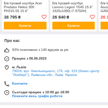
Б/в Ігровий ноутбук Acer
Б/в Ігровий ноутбук
Б/в 
Predator Helios 300
Lenovo Legion Y545 15.6"
Asu
PH315-55 15.6"
1920x1080| i7-9750H|
GA5
1920x1080| i7-12700H|
16GB RAM| 512GB SSD|
1920
38 795
26 840
26 
₴
₴
16GB RAM| 512GB SSD|
GTX 1660 Ti 6GB
375
RTX 3060 6GB
SSD|
Купити
Купити
Про нас
93% позитивних з 140 відгуків за рік
Працює з 06.06.2023
м. Львів
79024, вул. Хмельницького, 176, оф. 319 (бізнес-центр
"Лємберг"), Львівська обл., Львів, Україна
Контакти
Сьогодні працює з 10:00 до 18:00
Показати весь графік роботи