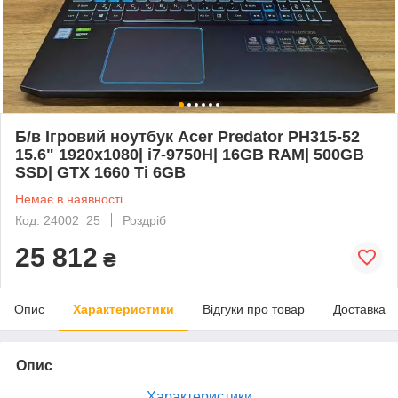
Б/в Ігровий ноутбук Acer Predator PH315-52
15.6" 1920x1080| i7-9750H| 16GB RAM| 500GB
SSD| GTX 1660 Ti 6GB
Немає в наявності
Код: 24002_25
Роздріб
25 812
₴
Опис
Характеристики
Відгуки про товар
Доставка
Опис
Характеристики