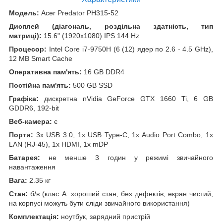
Модель:
Acer Predator PH315-52
Дисплей (діагональ, роздільна здатність, тип
матриці):
15.6" (1920x1080) IPS 144 Hz
Процесор:
Intel Core i7-9750H (6 (12) ядер по 2.6 - 4.5 GHz),
12 MB Smart Cache
Оперативна пам'ять:
16 GB DDR4
Постійна пам'ять:
500 GB SSD
Графіка:
дискретна nVidia GeForce GTX 1660 Ti, 6 GB
GDDR6, 192-bit
Веб-камера:
є
Порти:
3x USB 3.0, 1x USB Type-C, 1x Audio Port Combo, 1x
LAN (RJ-45), 1x HDMI, 1x mDP
Батарея:
не менше 3 годин у режимі звичайного
навантаження
Вага:
2.35 кг
Стан:
б/в (клас А: хороший стан; без дефектів; екран чистий;
на корпусі можуть бути сліди звичайного використання)
Комплектація:
ноутбук, зарядний пристрій