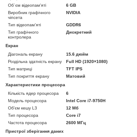
Об`єм відеопам'яті
6 GB
Виробник графічного
NVIDIA
чіпсета
Тип відеопам'яті
GDDR6
Тип графічного
Дискретний
контролера
Екран
Діагональ екрану
15.6 дюйм
Роздільна здатність екрану
Full HD (1920×1080)
Тип матриці
TFT IPS
Тип покриття екрану
Матовий
Характеристики процесора
Кількість ядер процесора
6
Модель процесора
Intel Core i7-9750H
Об'єм кешу L3
12 Мб
Тип процесора
Core i7
Частота процесора
2600 МГц
Пристрої зберігання даних